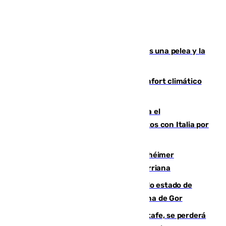
Tensión en la prisión de Alhaurín tras una pelea y la
incautación de un punzón
Málaga contabiliza 148 zonas de confort climático
para enfrentar las altas temperaturas
Marlaska notifica a la Unión Europea el
restablecimiento de controles fronterizos con Italia por
vía aérea y marítima
Hallan sin vida al granadino con Alzhéimer
desaparecido hace una semana en Churriana
Encuentran un cadáver en avanzado estado de
descomposición en la localidad granadina de Gor
Christantus Uche, delantero del Getafe, se perderá