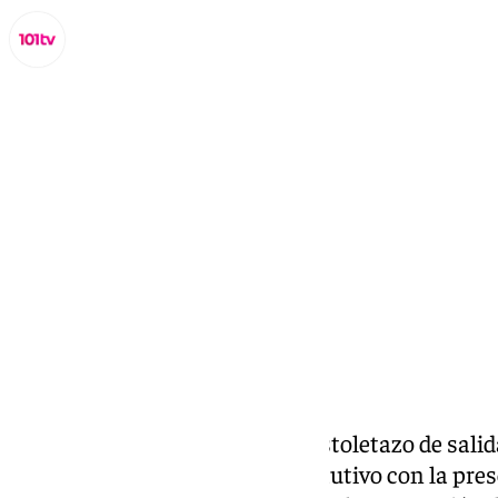
Lynx Devs
lunes, 28 octubre 2024, 12:35
Compartir:
Este pasado viernes se dio el pistoletazo de sali
cofradía de Ntro. Padre Jesús Cautivo con la pres