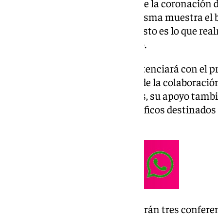
efeméride del XXV aniversario de la coronación de
obra de Antonio Rodríguez Ledesma muestra el ba
la propia silueta de la Virgen y esto es lo que rea
potenciar los lazos con el barrio.
La obra social en el barrio se potenciará con el 
“Virgen de la Trinidad” además de la colaboració
barrio y la asociación de vecinos, su apoyo tamb
Fundación Corinto y actos benéficos destinados a
comedor social “Yo soy Tú”.
En el plano formativo se realizarán tres conferen