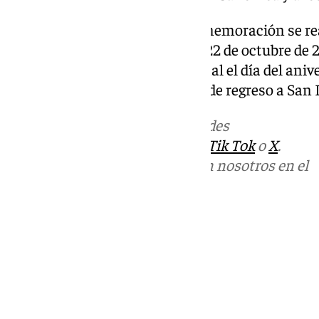
Y cercanos a las fechas de conmemoración se rea
extraordinario los días 20, 21 y 22 de octubre de 
para realizar una misa estacional el día del anive
posterior salida extraordinaria de regreso a San 
Más noticias de
101TV
en las redes
sociales:
Instagram
,
Facebook
,
Tik Tok
o
X
.
Puedes ponerte en contacto con nosotros en el
correo
informativos@101tv.es
Tags:
Últimas noticias