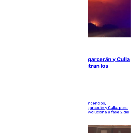
08.08.2026
Incendios de Castellón: Sierra Engarcerán y Culla
evolucionan positivamente y centran los
esfuerzos en Tírig
La UME se suma al operativo de control de los incendios,
progresando adecuadamente los de Sierra Engarcerán y Culla, pero
centrando todo el empeño en el de Culla, que evoluciona a fase 2 del
PEIF