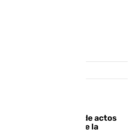
Andalucía
Conoce el programa de actos
del XXV aniversario de la