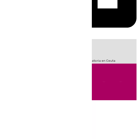
HOY
|
Sucesos
Fútbol
LaLiga
Primera División
Crisis Migratoria en Ceuta
Andalucía