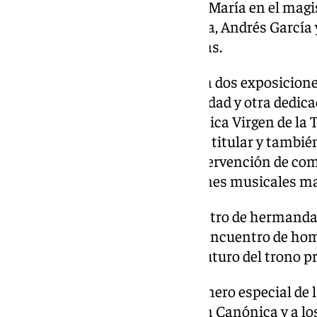
dogmas marianos y la figura de María en el magi
impartidos por Antonio Aguilera, Andrés García y 
hermandad, José Manuel Llamas.
Patrimonialmente se realizarán dos exposicione
dedicadas a la Virgen de la Trinidad y otra dedic
Virgen, además la Banda Sinfónica Virgen de la T
con las marchas dedicadas a su titular y también
sobre música cofrade con la intervención de com
concierto benéfico de formaciones musicales m
Se realizará también un encuentro de hermandad
advocación de la Trinidad y un encuentro de ho
analizar el pasado, presente y futuro del trono 
La hermandad realizará un número especial de l
exclusivamente a la Coronación Canónica y a los