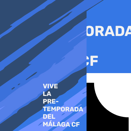
Ir
al
contenido
Tiktok