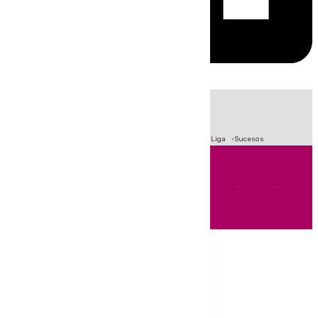
HOY
|
Fútbol
Primera División
Crisis Migratoria en Ceuta
LaLiga
Sucesos
Andalucía