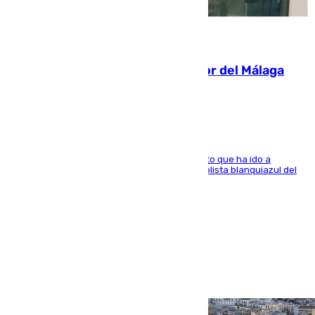
07.08.2026
Isco, la nueva mascota del jugador del Málaga
Dani Lorenzo
El centrocampista marbellí es ‘padre’ de un gato que ha ido a
recoger a Vigo y su nombre es como el exfutbolista blanquiazul del
Arroyo de la Miel