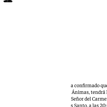
Francisco Marmolejo
martes, 7 enero 2025, 11:51
Compartir:
La Cofradía de la
Misericordia
ha confirmado que 
titular, el Santísimo Cristo de la Ánimas, tendrá
la Iglesia Parroquial de Nuestra Señor del Carme
corporación nazarena del Jueves Santo, a las 20