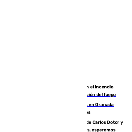
Activado el nivel 2 de emergencia en el incendio
forestal de Niebla por la compleja evolución del fuego
Controlado un incendio de rastrojos en Granada
junto a la autovía y al Callejón de Nogales
Juanfran Funes, sobre las lesiones de Carlos Dotor y
Fernando Calero: “Estamos preocupados, esperemos