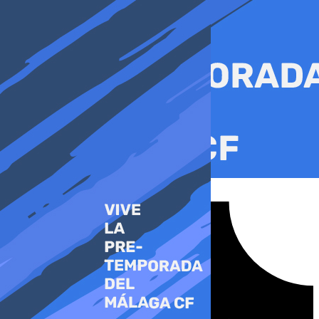
Ir
al
contenido
Tiktok