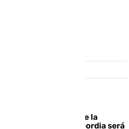
Andalucía
El Cristo de Ánimas de la
Cofradía de la Misericordia será