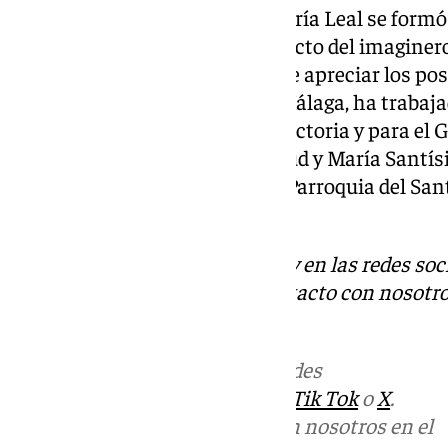
El escultor e imaginero José María Leal se formó 
Berlanga de Ávila, discípulo directo del imagin
Fernández y en su obra se puede apreciar los pos
de escultura del barroco. Para Málaga, ha traba
Santa Cruz con el Cristo de la Victoria y para el
Padre Jesús Nazareno de la Salud y María Santí
Desamparados, radicada en la Parroquia del Sant
Nazareno.
Descubre más noticias de 101Tv en las redes soc
Tok
o
X
. Puedes ponerte en contacto con nosotro
informativos@101tv.es
Más noticias de
101TV
en las redes
sociales:
Instagram
,
Facebook
,
Tik Tok
o
X
.
Puedes ponerte en contacto con nosotros en el