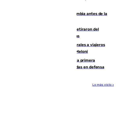
que no sea nada”
Felipe VI refuerza los lazos con Colombia antes de la
llegada del nuevo presidente
Fernando Calero y Carlos Dotor se retiraron del
encuentro contra el Ceuta con molestias
España restablece controles temporales a viajeros
procedentes de Italia como repuesta a Meloni
El Málaga cae ante el Ceuta y suma la primera
derrota de la pretemporada dejando dudas en defensa
Lo más visto >
Más noticias
Ver más >