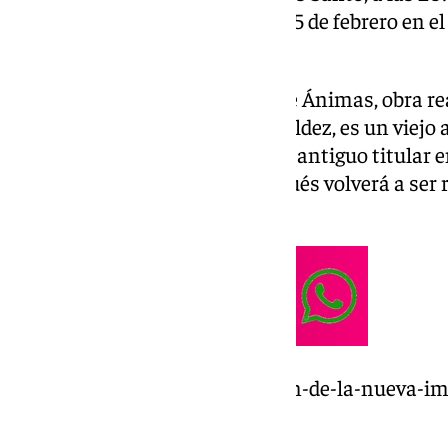
Imagen se celebrará el sábado 15 de febrero en
Eucaristía.
La efigie del Santísimo Cristo de Ánimas, obra r
sevillano José María Leal Bernáldez, es un viejo 
Misericordia
, ya que perdió a su antiguo titular 
Carmen en 1931 y 94 años después volverá a ser r
crucificado muerto en la cruz.
https://www.101tv.es/bendicion-de-la-nueva-i
misericordia/