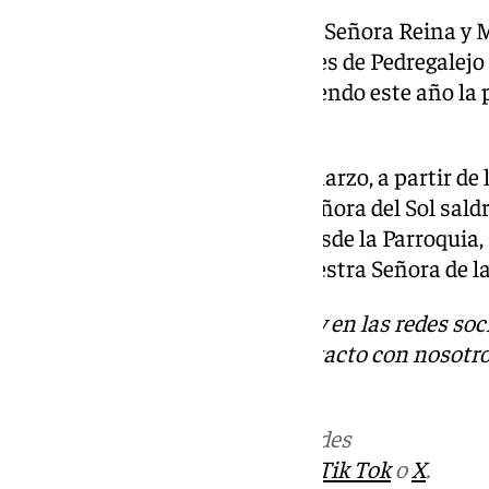
El sábado 29 de marzo, Nuestra Señora Reina y
saldrá en procesión por las calles de Pedregalejo 
Parroquia del Corpus Christi, siendo este año la 
la Santísima Virgen.
En la tarde del domingo 30 de marzo, a partir de l
Grupo Parroquial de Nuestra Señora del Sol saldr
la Victoria, saliendo este año desde la Parroquia,
Santa María de la Victoria y Nuestra Señora de l
Descubre más noticias de 101Tv en las redes soc
Tok
o
X
. Puedes ponerte en contacto con nosotro
informativos@101tv.es
Más noticias de
101TV
en las redes
sociales:
Instagram
,
Facebook
,
Tik Tok
o
X
.