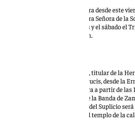
La Congregación de Mena celebra desde este vie
marzo, Solemne Triduo a Nuestra Señora de la So
Domingo de Guzmán. El viernes y el sábado el Tr
el domingo a partir de las 13.00h.
Zamarrilla
El Santísimo Cristo del Suplicio, titular de la 
la tarde de hoy viernes en Vía Crucis, desde la E
Iglesia Parroquial de la Amargura a partir de l
musical a la ida será de la CM de la Banda de Zama
Crucis en la Amargura, el Señor del Suplicio se
Lorenzo Mártir para su vuelta al templo de la ca
Monte Calvario