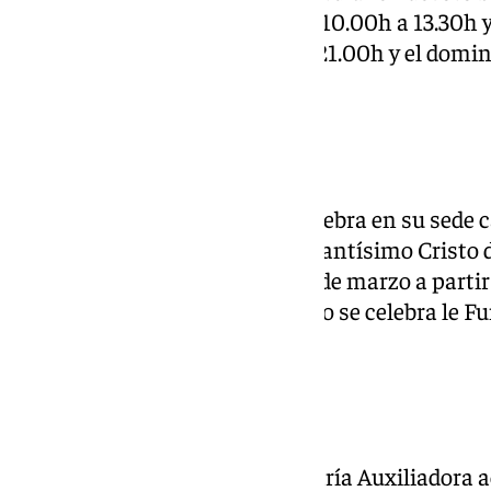
Divina Pastora el viernes 28 de 10.00h a 13.30h y
de 10.00h a 13.30h y de 18.00 a 21.00h y el domi
13.30h y de 18.00 a 20.00h
Crucifixión
La Cofradía de la Crucifixión celebra en su sede 
Pastor el Solemne Quinario al Santísimo Cristo d
pasado martes 25 al viernes 28 de marzo a partir 
19.00h y el domingo 30 de marzo se celebra le Fu
partir de las 11.00h.
Salesianos
El Santuario Inspectorial de María Auxiliadora a