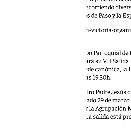
Mártires a partir de las 17.00h recorriendo divers
para acabar en la Basílica Menos de Paso y la E
https://www.101tv.es/fundacion-victoria-organi
motivo-jubileo-esperanza/
Este viernes 28 de marzo el Grupo Parroquial de
Resignación y Esperanza realizará su VII Salida P
Trinidad, partiendo desde sus sede canónica, la I
Santísima Trinidad a partir de las 19.30h.
La Asociación de Fieles de Nuestro Padre Jesús 
procesionará en la tarde del sábado 29 de marzo p
acompañado musicalmente por la Agrupación Mu
de la Salud (Gitanos) de Sevilla. La salida está pr
encierro sobre las 22.00h.