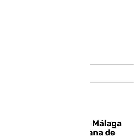
Andalucía
La agenda cofrade de Málaga
del cuarto fin de semana de