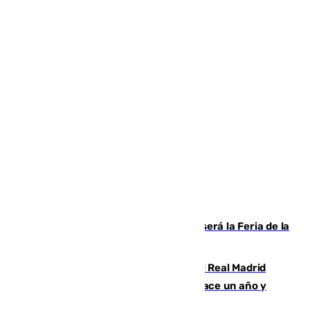
Talleres, escape room y música: así será la Feria de la
Juventud Cofrade de Málaga
El fichaje más caro de la historia del Real Madrid
costaba 105 millones de euros menos hace un año y
jugaba en Leganés