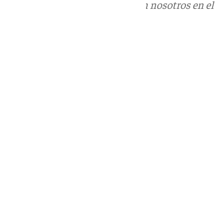
Puedes ponerte en contacto con nosotros en el
correo
informativos@101tv.es
Tags:
Últimas noticias