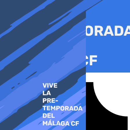
Ir
al
contenido
Tiktok