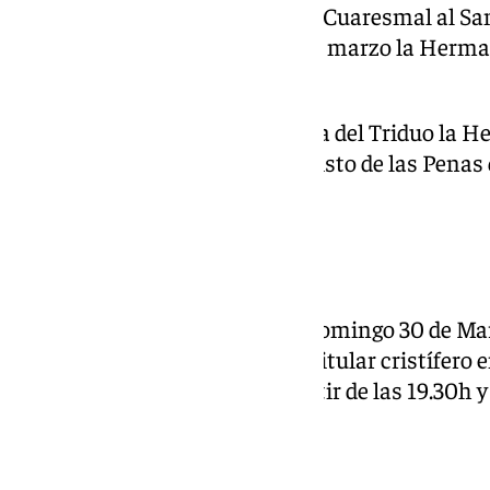
el sábado 29 de marzo el Triduo Cuaresmal al San
de las 20.00h. El domingo 30 de marzo la Herma
Función Principal a las 18.00h.
El viernes 28, tras el segundo día del Triduo la
XXXVI Pregón del Santísimo Cristo de las Penas 
Javier Garrido Hernández.
Rico
Desde hoy viernes 28 hasta el domingo 30 de Marz
consagra Solemne Triduo a su titular cristífero 
Apóstol. Viernes y sábado a partir de las 19.30h y
Mena