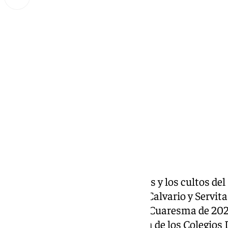
Miguel Alfonso
viernes, 28 marzo 2025, 11:18
Compartir:
Cinco procesiones, un Vía Crucis y los cultos de
Salesianos, Rico, Mena, Monte Calvario y Servita
este cuarto fin de semana de la Cuaresma de 202
Victoria organiza una procesión de los Colegio