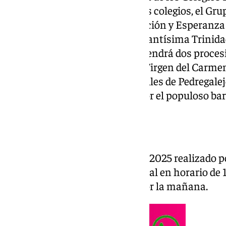
portadas por alumnos de dichos colegios, el Gru
Santísima en su Dulce Resignación y Esperanza 
feligresía de la Parroquia de la Santísima Trinid
marzo, la zona este de
Málaga
tendrá dos procesi
Jesús ante Anás en el Palo y la Virgen del Carm
palio por primera vez por las calles de Pedregalej
del Sol estará procesionando por el populoso barri
Exposiciones
El cartel de la Semana Santa de 2025 realizado
expuesto en el Archivo Municipal en horario de 1
horas. Los sábado y domingo por la mañana.