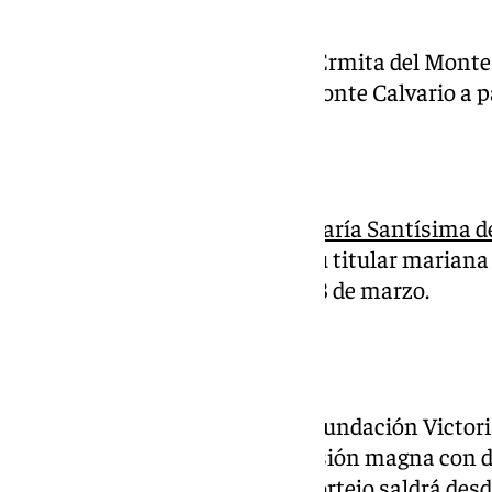
Este viernes 28 de marzo en la Ermita del Monte C
Septenario a Santa María del Monte Calvario a par
Servitas
La
Orden Seglar de Siervos de María Santísima d
día del Septenario Doloroso a su titular mariana
Neri en la jornada del viernes 28 de marzo.
Procesiones
Los Colegios Diocesanos de la Fundación Victori
viernes 28 de marzo, una procesión magna con 
alumnos de estos colegios. El cortejo saldrá desd