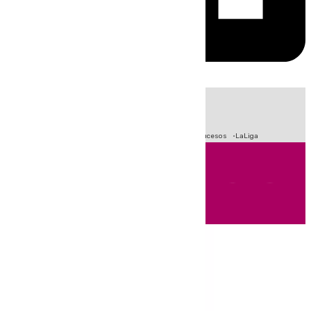
HOY
|
Fútbol
Primera División
Crisis Migratoria en Ceuta
Sucesos
LaLiga
Andalucía