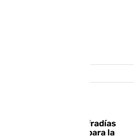
Andalucía
La Agrupación de Cofradías
distribuirá entradas para la