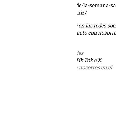
https://www.101tv.es/el-cartel-de-la-semana-s
presenta-este-jueves-en-el-albeniz/
Descubre más noticias de 101Tv en las redes soc
Tok
o
X
. Puedes ponerte en contacto con nosotro
informativos@101tv.es
Más noticias de
101TV
en las redes
sociales:
Instagram
,
Facebook
,
Tik Tok
o
X
.
Puedes ponerte en contacto con nosotros en el
correo
informativos@101tv.es
Tags:
Últimas noticias