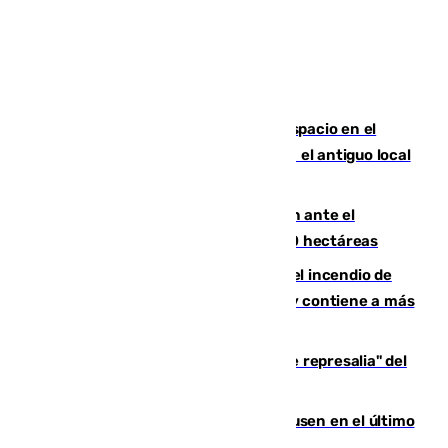
Las marca internacionales ganan espacio en el
Centro de Málaga: La Tagliatella abre en el antiguo local
de Vox Sports Bar
Moreno pide extremar la precaución ante el
incendio de Niebla, que supera las 4.000 hectáreas
340 personas más desalojadas por el incendio de
Niebla, que mantiene a 410 evacuadas y contiene a más
de 500 efectivos trabajando
Italia responde ante las "medidas de represalia" del
Gobierno de Sánchez
El Sevilla se desinfla ante el Leverkusen en el último
ensayo (1-2)