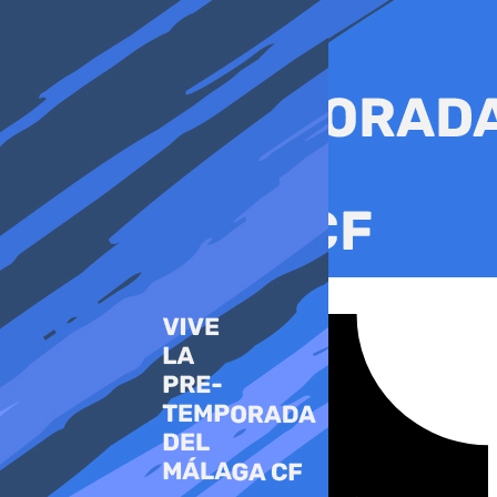
Ir
al
contenido
Tiktok