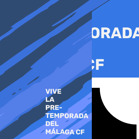
Ir
al
contenido
Tiktok