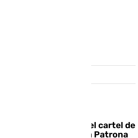
Andalucía
La Victoria presenta el cartel de
la peregrinación de la Patrona