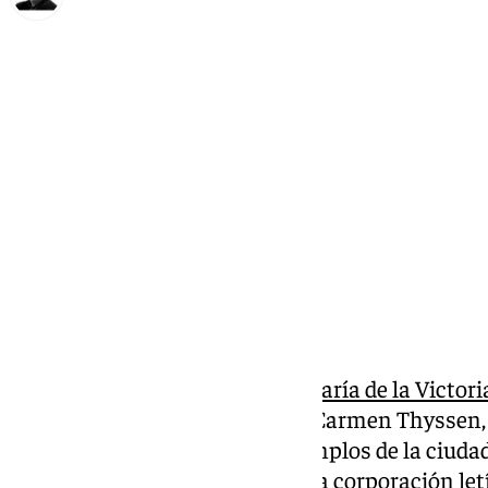
Francisco Marmolejo
jueves, 2 enero 2025, 16:54
Compartir:
La
Real Hermandad de Santa María de la Victori
en el salón de actos del Museo Carmen Thyssen, e
la Patrona de Málaga a siete templos de la ciuda
aniversario de la fundación de la corporación letí