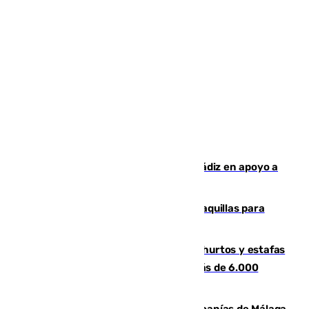
CIES NO moviliza a la provincia de Cádiz en apoyo a
la respuesta humanitaria de Ceuta
El mercado de Jerez refrigera sus taquillas para
facilitar las compras a sus visitantes
Detenida una pareja por presuntos hurtos y estafas
en Málaga tras ser descubiertos con más de 6.000
euros