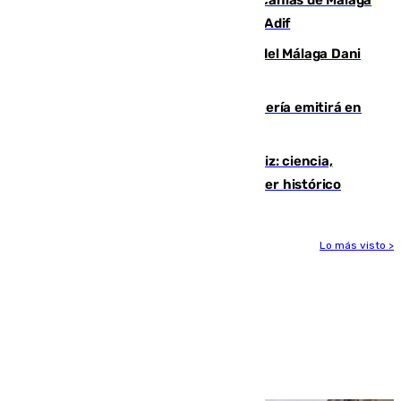
Retrasos y cancelaciones en el Cercanías de Málaga
por una avería en la infraestructura de Adif
Isco, la nueva mascota del jugador del Málaga Dani
Lorenzo
El observatorio de Calar Alto de Almería emitirá en
directo el eclipse solar del 12 de agosto
El «Trío de Eclipses» arranca en Cádiz: ciencia,
naturaleza y seguridad ante un atardecer histórico
Lo más visto >
Más noticias
Ver más >