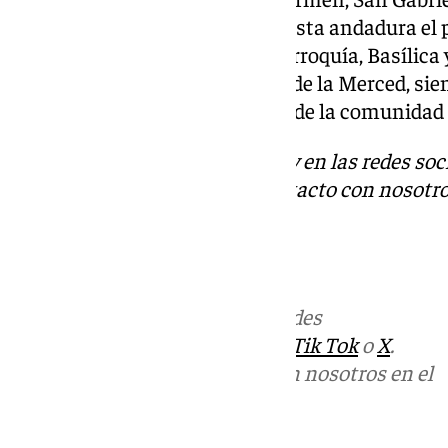
Santos Mártires, comenzando esta andadura el p
partir de las 08:00h desde la Parroquía, Basílica
de la Victoria y Nuestra Señora de la Merced, si
pequeñas andas por miembros de la comunidad pa
Descubre más noticias de 101Tv en las redes soc
Tok
o
X
. Puedes ponerte en contacto con nosotro
informativos@101tv.es
Más noticias de
101TV
en las redes
sociales:
Instagram
,
Facebook
,
Tik Tok
o
X
.
Puedes ponerte en contacto con nosotros en el
correo
informativos@101tv.es