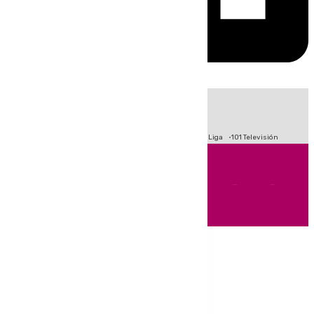
HOY
|
Fútbol
Primera División
Crisis Migratoria en Ceuta
LaLiga
101 Televisión
Andalucía