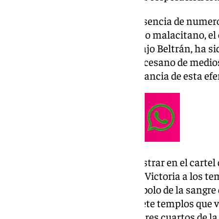
En una concurrida sala con presencia de numero
y miembros del clero eclesiástico malacitano, el c
benalmadense Francisco Naranjo Beltrán, ha sid
la Divina Pastora y delegado diocesano de medio
Pallarés, comentando la importancia de esta efe
Naranjo Beltrán ha querido mostrar en el cartel 
peregrinación de la Virgen de la Victoria a los te
ciudad con banderas rojas (símbolo de la sangre 
insignias parroquiales de los siete templos que v
y su Diócesis. Con una vista de tres cuartos de 