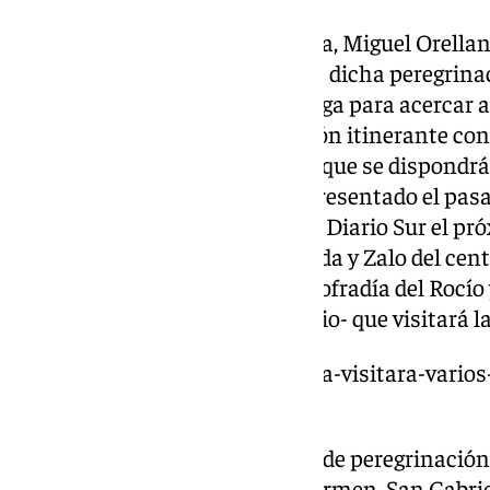
El Hermano Mayor de la Victoria, Miguel Orellan
comentando los pormenores de dicha peregrinaci
parroquias de la ciudad de Málaga para acercar a
devotos, así como una exposición itinerante con 
historia de la Real Hermandad, que se dispondrá
efigie sagrada. También se ha presentado el pasa
conseguir gratuitamente con el Diario Sur el pr
tiendas cofrades Nazareno, Ojeda y Zalo del cent
recuerdos de San Lázaro de la Cofradía del Rocío 
además de en el propio Santuario- que visitará l
https://www.101tv.es/la-victoria-visitara-vario
150-aniversario/
Los siete templos donde estará de peregrinación
Divina Pastora, San Pablo, El Carmen, San Gabrie