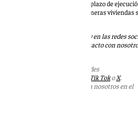
septiembre de este año, con un plazo de ejecució
espera que la entrega de las primeras viviendas 
principios de 2028.
Descubre más noticias de 101Tv en las redes soc
Tok
o
X
. Puedes ponerte en contacto con nosotro
informativos@101tv.es
Más noticias de
101TV
en las redes
sociales:
Instagram
,
Facebook
,
Tik Tok
o
X
.
Puedes ponerte en contacto con nosotros en el
correo
informativos@101tv.es
Tags:
Últimas noticias