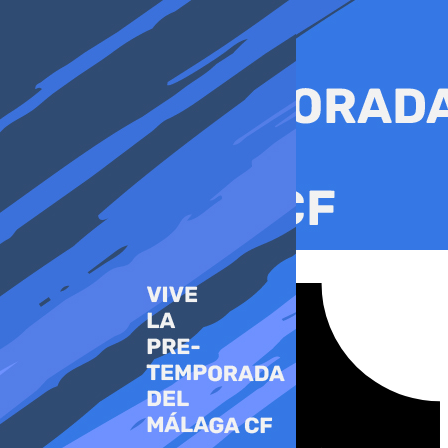
Ir
al
contenido
Tiktok