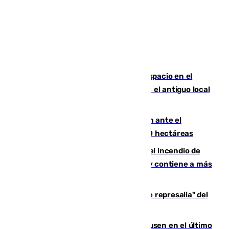
Las marca internacionales ganan espacio en el
Centro de Málaga: La Tagliatella abre en el antiguo local
de Vox Sports Bar
Moreno pide extremar la precaución ante el
incendio de Niebla, que supera las 4.000 hectáreas
340 personas más desalojadas por el incendio de
Niebla, que mantiene a 410 evacuadas y contiene a más
de 500 efectivos trabajando
Italia responde ante las "medidas de represalia" del
Gobierno de Sánchez
El Sevilla se desinfla ante el Leverkusen en el último