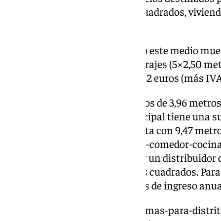
pública de más de 110 metros cuadrados, vivienda
vivienda.
El plano al que ha tenido acceso este medio mue
metros cuadrados útiles, dos garajes (5×2,50 met
cuadrados) y un precio 231.927,32 euros (más IVA
La vivienda cuenta con dos baños de 3,96 metros
dormitorios. El dormitorio principal tiene una su
cuadrados, el dormitorio 2 cuenta con 9,47 metro
9,49 metros cuadrados. El salón-comedor-cocina 
metros cuadrados. Además, hay un distribuidor 
porche cubierto de 16,20 metros cuadrados. Para 
podían superar los 50.000 euros de ingreso anua
https://www.101tv.es/un-paso-mas-para-distri