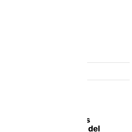
Andalucía
Así son algunas de las
viviendas protegidas del