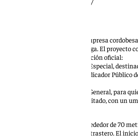
nuevas-licencias-359-viviendas/
Bucéfalo Gestión
Bucéfalo Gestión es una empresa cordobesa 
levantar 1.168 VPO en Málaga. El proyecto c
en tres tipologías de protección oficial:
605 viviendas en Régimen Especial, destina
no superen tres veces el Indicador Público 
(IPREM).
249 viviendas en Régimen General, para qui
314 viviendas de Precio Limitado, con un umb
IPREM.
Todas las viviendas tendrán alrededor de 70 met
estarán equipadas con garaje y trastero. El inicio