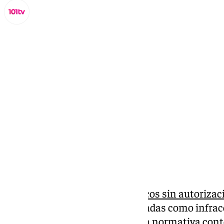
Lynx Devs
jueves, 20 marzo 2025, 23:23
Compartir:
Las
pintadas en espacios públicos sin autorizac
Estas prácticas están consideradas como infrac
hasta 750 euros. Sin embargo, la normativa con