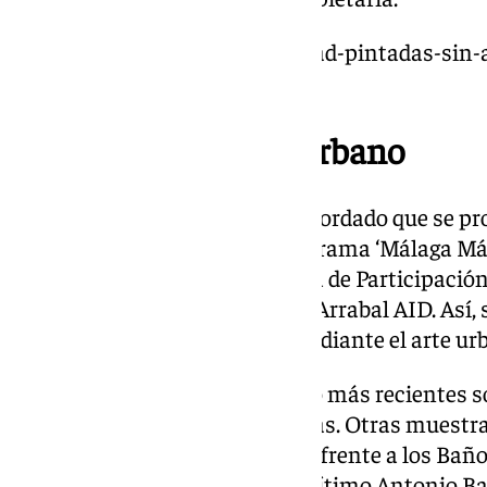
https://www.101tv.es/casi-mitad-pintadas-sin-
centro/
Promoción del arte urbano
Desde el Ayuntamiento han recordado que se pr
de arte urbano a través del programa ‘Málaga Más
iniciativa impulsada por el Área de Participació
asociación de mujeres Kartio y Arrabal AID. Así, 
el diálogo intergeneracional mediante el arte ur
Los tres murales de arte urbano más recientes s
San Miguel y dos en Campanillas. Otras muestras
avenida Pintor Joaquín Sorolla, frente a los Bañ
Vargas Machuca o el Paseo Marítimo Antonio Ba