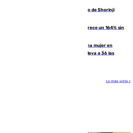
Cártama, protagonista en el Europeo de Shorinji
Kempo celebrado en Berlín
La llegada de inmigrantes a Ceuta crece un 164% sin
contar la entrada masiva
Igualdad confirma el asesinato de una mujer en
Benahavís como violencia machista y eleva a 36 las
víctimas en 2026
Lo más visto >
Más noticias
Ver más >