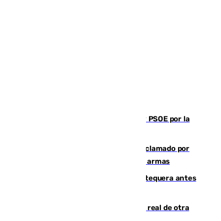
Vuelve el duelo dialéctico entre PP y PSOE por la
financiación de las autonomías
Detienen en Málaga a un fugitivo reclamado por
Colombia por homicidio y transporte de armas
Prueba final del Granada ante el Antequera antes
del inicio de la Liga
Ceuta se prepara ante la posibilidad real de otra
entrada masiva el 15 de agosto