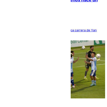
costaba 105 millones de euros menos hace un
año y jugaba en Leganés
Del filial pepinero a récord absoluto: la meteórica carrera de Yan
Diomande en solo doce meses
06.08.2026