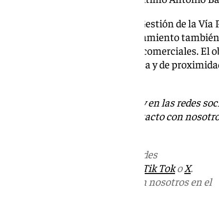
A través del Área de Comercio, Gestión de la Vía
Actividad Empresaria, el Ayuntamiento también
persianas de establecimientos comerciales. El obj
dinamizar el comercio minorista y de proximidad 
el Barrio’.
Descubre más noticias de 101Tv en las redes soc
Tok
o
X
. Puedes ponerte en contacto con nosotro
informativos@101tv.es
Más noticias de
101TV
en las redes
sociales:
Instagram
,
Facebook
,
Tik Tok
o
X
.
Puedes ponerte en contacto con nosotros en el
correo
informativos@101tv.es