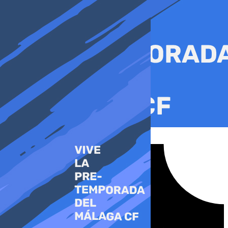
Ir
al
contenido
Tiktok