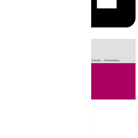
HOY
|
Fútbol
Sucesos
Primera División
Crisis Migratoria en Ceuta
Incendios
Andalucía