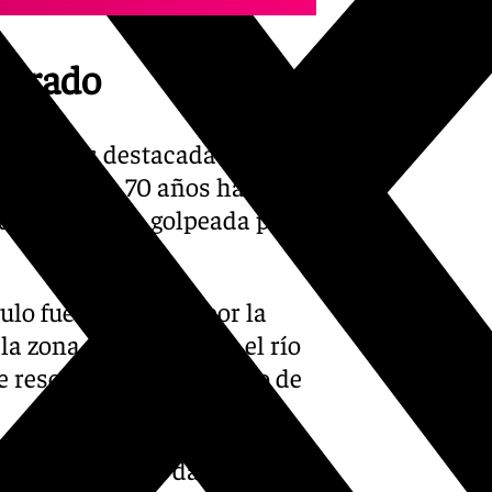
astrado
ncia más destacada hasta el
a mujer de 70 años ha sido
de haber sido golpeada por la
ulo fue arrastrado por la
la zona de Atalaya, en el río
e rescatado por un grupo de
e vehículos sin daños