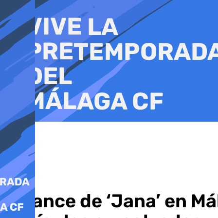
Ir
al
contenido
Balance de ‘Jana’ en Mál