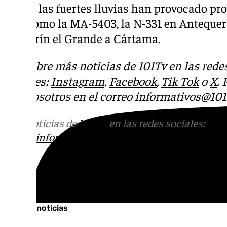
Antes, las fuertes lluvias han provocado p
vías como la MA-5403, la N-331 en Antequer
Alhaurín el Grande a Cártama.
Descubre más noticias de 101Tv en las rede
sociales:
Instagram
,
Facebook
,
Tik Tok
o
X
.
con nosotros en el correo
informativos@101t
Más noticias de
101TV
en las redes sociales:
Ins
correo
informativos@101tv.es
Tags:
Últimas noticias