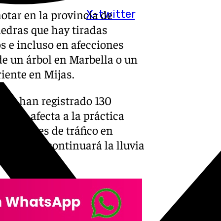
otar en la provincia de
X-twitter
iedras que hay tiradas
s e incluso en afecciones
e un árbol en Marbella o un
riente en Mijas.
zo se han registrado 130
l que afecta a la práctica
fecciones de tráfico en
 además continuará la lluvia