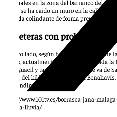
personales en la zona del barranco del Sol e
Ronda se ha caído un muro en la calle Eucal
vivienda colindante de forma preventiva.
Carreteras con problemas
Por otro lado, según han informado desde la
Tráfico, actualmente permanece cortada la
Genalguacil y también la A-397, que va de Sa
Ronda, del kilómetro 13 al 38, en Benahavís,
desprendimientos.
https://www.101tv.es/borrasca-jana-malaga
copiosa-lluvia/