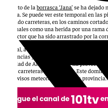
El efecto de la
borrasca ‘Jana’
se ha dejado n
Málaga. Se puede ver este temporal en las p
cortando carreteras, en los caminos cortado
personales como una herida por una rama d
conductor que ha sido arrastrado por la cor
En total, a lo largo de este sábado 8 de mar
incidencias y desde el inicio de este tempora
totalidad de Andalucía y que ha provocado a
varias carreteras malagueñas. Este domingo
y los avisos meteorológicos en la provincia.