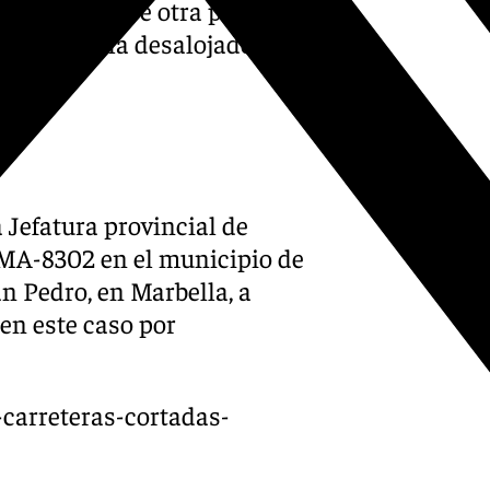
n Almogía. De otra parte, en
ipto y se ha desalojado la
 Jefatura provincial de
 MA-8302 en el municipio de
n Pedro, en Marbella, a
 en este caso por
-carreteras-cortadas-