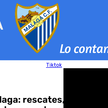
Tiktok
aga: rescates, una herid