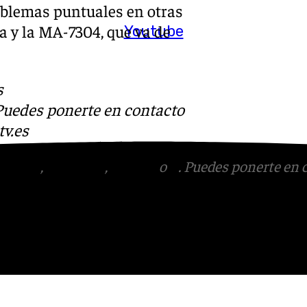
roblemas puntuales en otras
a y la MA-7304, que va de
Youtube
s
 Puedes ponerte en contacto
v.es
tagram
,
Facebook
,
Tik Tok
o
X
. Puedes ponerte en 