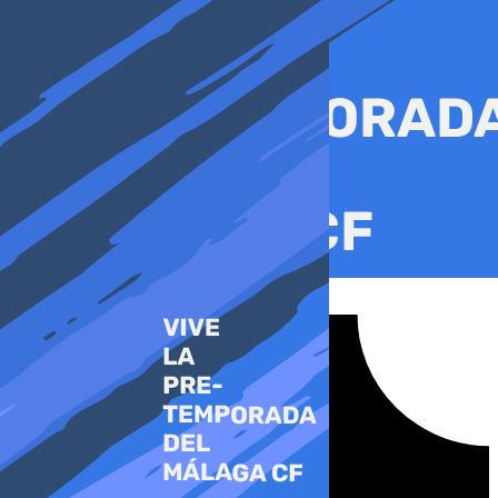
Ir
al
contenido
Tiktok