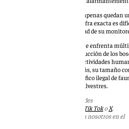
pero su población en libertad es alarmantement
Según estimaciones recientes, apenas quedan u
en estado silvestre, aunque la cifra exacta es dif
naturaleza discreta y la dificultad de su monitor
Esta pequeña especie de primate enfrenta múlt
natural. La principal es la destrucción de los bos
deforestación, impulsada por actividades human
la tala ilegal y la minería. Además, su tamaño c
especialmente vulnerable al tráfico ilegal de fa
gravemente a las poblaciones silvestres.
Más noticias de
101TV
en las redes
sociales:
Instagram
,
Facebook
,
Tik Tok
o
X
.
Puedes ponerte en contacto con nosotros en el
correo
informativos@101tv.es