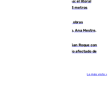
Julio supera a junio en basura marina: el litoral
occidental malagueño recoge más de 33 metros
cúbicos de residuos
El Cádiz se afila ante un Granada en obras
La nueva presidenta del Parlamento, Ana Mestre,
hace parada institucional en Cádiz
Estabilizado el incendio forestal de San Roque con
19 familias aún desalojadas y un domicilio afectado de
gravedad
Lo más visto >
Más noticias
Ver más >