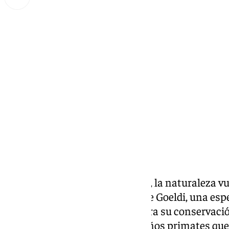
Miguel Alfonso
viernes, 13 diciembre 2024, 18:38
Compartir:
En Bioparc Fuengirola (Málaga), la naturaleza vu
nacimiento de una cría de tití de Goeldi, una e
en el parque un lugar seguro para su conservación
forma parte del grupo de pequeños primates que 