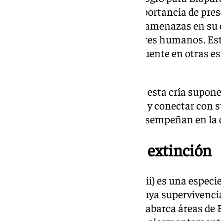
llamada a la acción sobre la importancia de prese
Goeldi, que se enfrenta a serias amenazas en su 
pérdida de hábitat y otros factores humanos. Es
una única cría, siendo más frecuente en otras esp
o raramente, triples.
Para los visitantes, la llegada de esta cría supo
observar de cerca a esta especie y conectar con s
que los zoológicos modernos desempeñan en la 
Especie en peligro de extinción
El tití de Goeldi (Callimico goeldii) es una espec
región amazónica occidental, cuya supervivenci
comprometida. Su distribución abarca áreas de Br