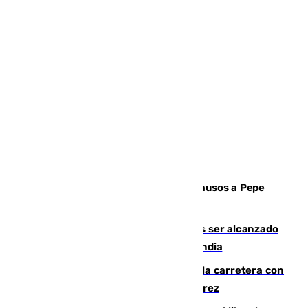
Granada despide con lágrimas y aplausos a Pepe
Habichuela
Un futbolista de 24 años muere tras ser alcanzado
por un rayo durante un partido en Tailandia
Muere un conductor tras salirse de la carretera con
su turismo en la A-480 a la altura de Jerez