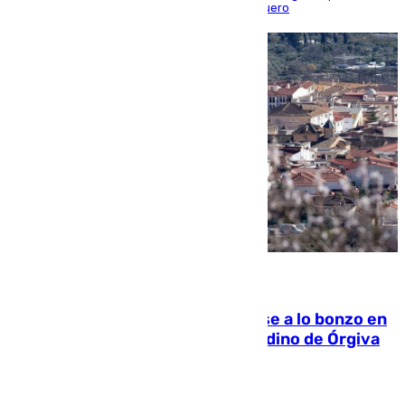
triunfo de los amistosos previo al arranque liguero
05.08.2026
Muere un indigente tras quemarse a lo bonzo en
una bañera en el municipio granadino de Órgiva