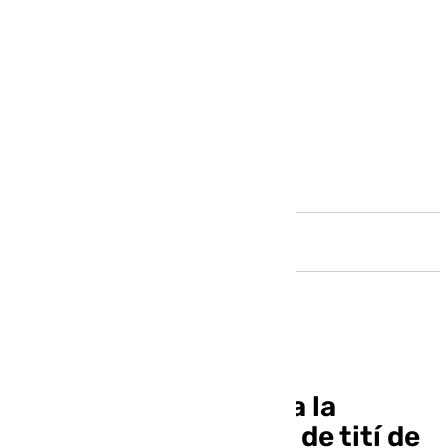
Andalucía
Bioparc Fuengirola da la
bienvenida a una cría de tití de