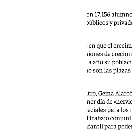
Por el momento, ha detallado, son 17.156 alumno
nuevo curso en los 374 centros públicos y privado
un total de 23.538 plazas.
Salado, por su parte, ha incidido en que el creci
apoye ese aumento de las previsiones de crecim
un municipio que aumenta año a año su poblaci
dotación de estos servicios, como son las plazas 
Educación Infantil».
Por su parte, la directora del centro, Gema Alarcó
autoridades al centro en un primer día de «nerv
mucho amor. Son unos días especiales para los n
explicado antes de reconocer «el trabajo conjunt
Consejería con los centros de Infantil para pode