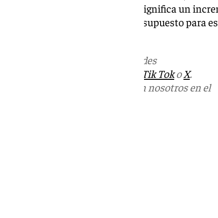
primer ciclo de Infantil, lo que significa un incr
37%) desde 2018. El total del presupuesto para es
393 millones de euros.
Más noticias de
101TV
en las redes
sociales:
Instagram
,
Facebook
,
Tik Tok
o
X
.
Puedes ponerte en contacto con nosotros en el
correo
informativos@101tv.es
Tags:
Últimas noticias