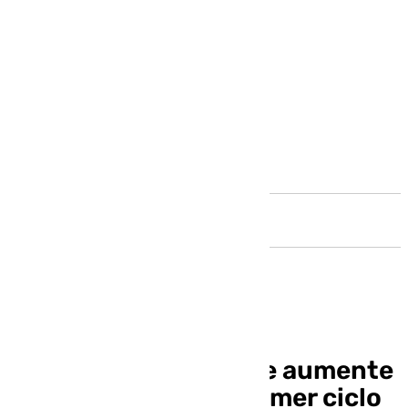
Andalucía
Briones confía en que aumente
escolarización del primer ciclo