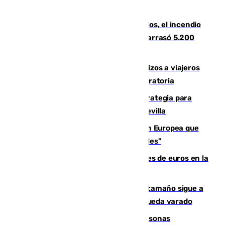
Un mes de la tragedia de Los Gallardos, el incendio
que acabó con la vida de 14 personas y arrasó 5.200
hectáreas
España establece controles fronterizos a viajeros
procedentes de Italia por la presión migratoria
El Ayuntamiento desarrolla una estrategia para
recuperar la identidad patrimonial de Sevilla
España e Italia garantizan a la Unión Europea que
sus controles fronterizos son "temporales"
Sevilla ha invertido más de 6 millones de euros en la
transformación de su casco histórico
Susto en Marbella: un atún de gran tamaño sigue a
un bañista hasta la orilla de la playa y queda varado
Emvisesa refuerza la atención a personas