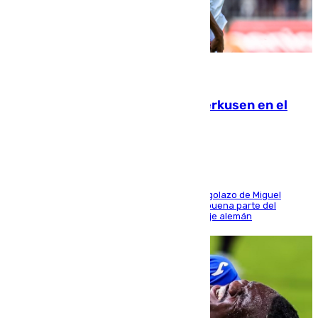
08.08.2026
El Sevilla se desinfla ante el Leverkusen en el
último ensayo (1-2)
El conjunto de Luis García se adelantó con un golazo de Miguel
Sierra y ofreció buenas sensaciones durante buena parte del
encuentro, pero acabó cediendo ante el empuje alemán