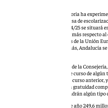
etapa.
Esta etapa educativa no obligatoria ha experi
crecimiento en Andalucía. La tasa de escolariza
ciclo de Infantil en el curso 2024/25 se situará en
más que en el 2018/19 y un 3,5% más respecto al 
con creces las recomendaciones de la Unión Euro
cobertura superior al 33%. Además, Andalucía se
la media nacional.
También, según las previsiones de la Consejería,
más las que se beneficiarán este curso de algún t
es decir un 5,1% más respecto al curso anterior, y
escolares matriculados tendrán gratuidad compl
casi el 99% de las familias obtendrán algún tipo 
Para ello, la Junta destinará este año 249,6 mill