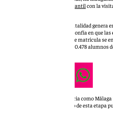
el primer ciclo de
Educación Infantil
con la visit
de la Victoria.
A pesar de que la bajada de la natalidad genera e
descenso de alumnos, Briones confía en que las
final –en esta etapa el periodo de matrícula se e
curso– acaben por superar los 20.478 alumnos de
20.700.
Ha incidido en que «una provincia como Málaga 
pensar que la cifra de alumnado de esta etapa pu
pasado».