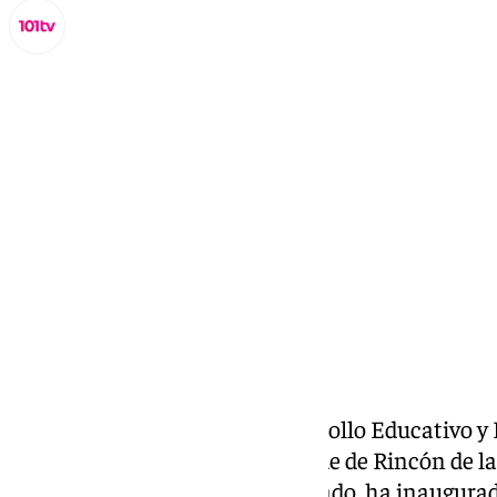
Miguel Alfonso
lunes, 2 septiembre 2024, 15:39
Compartir:
El delegado territorial de Desarrollo Educativo 
Briones
, en compañía del alcalde de Rincón de la
de la Diputación, Francisco Salado, ha inaugurad