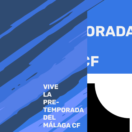
Ir
al
contenido
Tiktok