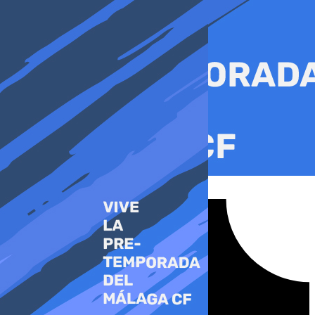
Ir
al
contenido
Tiktok