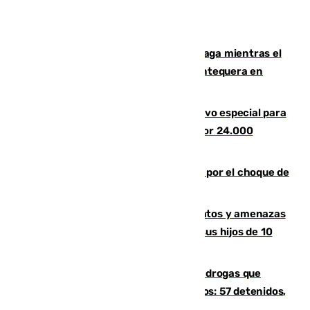
El taró tiñe de niebla la costa de Málaga mientras el
calor se concentra en el interior con Antequera en
aviso amarillo
La Guardia Civil prepara un dispositivo especial para
el eclipse del 12 de agosto compuesto por 24.000
agentes
Cortado el Cercanías C-2 de Málaga por el choque de
un tren con una catenaria caída
Detenido en Estepona por malos tratos y amenazas
de muerte a su pareja en presencia de sus hijos de 10
años y 11 meses
Desarticulada una red de tráfico de drogas que
introducía la mercancía desde Marruecos: 57 detenidos,
cuatro de ellos en Andalucía