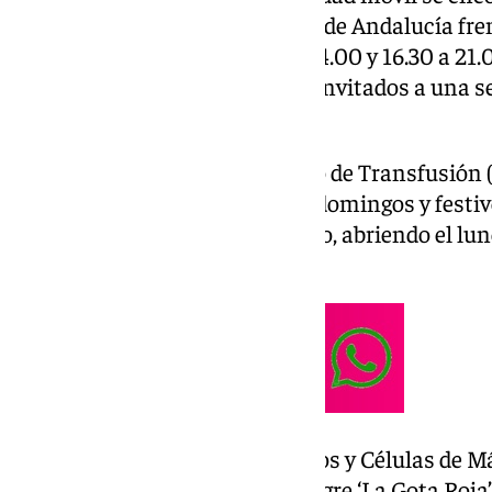
y 20 de diciembre en la Avenida de Andalucía fren
operativa en horario de 9.30 a 14.00 y 16.30 a 2
esta campaña navideña serán invitados a una se
en el Autocine.
Además, el punto fijo del Centro de Transfusión (
abierto todos los días (excepto domingos y festi
9.00 a 14.00) de martes a sábado, abriendo el lun
21,00 horas.
El Centro de Transfusión, Tejidos y Células de M
Asociación de Donantes de Sangre ‘La Gota Roja’