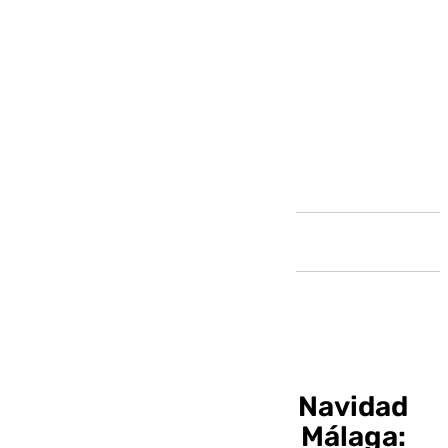
Andalucía
Campaña especial de Navidad
para donar sangre en Málaga: