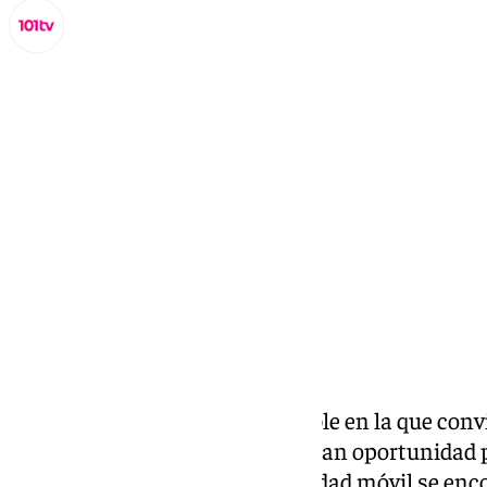
Miguel Alfonso
domingo, 15 diciembre 2024, 19:40
Compartir:
La Navidad es una época sensible en la que conv
Málaga está semana hay una gran oportunidad 
gesto
donando sangre
. Una unidad móvil se encon