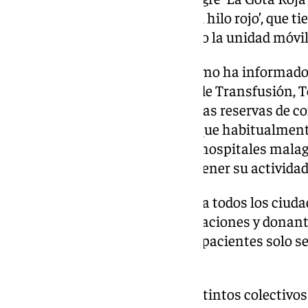
de Navidad’ con el lema ‘Sigue el hilo rojo’, que t
donaciones de sangre acercando la unidad móvil 
La Consejería de Salud y Consumo ha informad
Especial de Navidad’, el Centro de Transfusión, 
querido «anticiparse y reforzar las reservas d
vistas al periodo festivo», en el que habitualme
donaciones, de manera que los hospitales mala
abastecimiento y puedan mantener su actividad 
Esta convocatoria está dirigida a todos los ciud
«incrementar el número de donaciones y donante
fabrica y las necesidades de los pacientes solo 
solidarias».
En esta campaña colaboran distintos colectivos