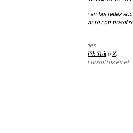
Descubre más noticias de 101Tv en las redes soc
Tok
o
X
. Puedes ponerte en contacto con nosotro
informativos@101tv.es
.
Más noticias de
101TV
en las redes
sociales:
Instagram
,
Facebook
,
Tik Tok
o
X
.
Puedes ponerte en contacto con nosotros en el
correo
informativos@101tv.es
Tags:
Últimas noticias