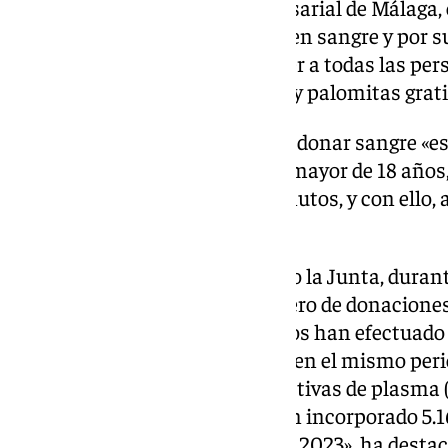
Medical Service, Círculo Empresarial de Málaga,
entre su personal para que donen sangre y por 
(Autocine) ha querido «agradecer a todas las pe
invitación a una sesión de cine y palomitas grati
La Consejería ha recordado que donar sangre «es
molesto», que solo requiere ser mayor de 18 años
de 50 kilos y disponer de 20 minutos, y con ello
recuperar su salud.
Según los datos que ha aportado la Junta, duran
Málaga un descenso en el número de donaciones. A
30 de noviembre, los malagueños han efectuado 
5,57% menos que el año pasado en el mismo perio
corresponde a donaciones selectivas de plasma 
pasado). «En este periodo se han incorporado 5
menos que el mismo periodo de 2023», ha destac