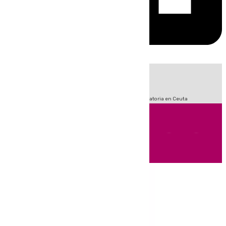
HOY
|
Sucesos
Fútbol
LaLiga
Primera División
Crisis Migratoria en Ceuta
Andalucía