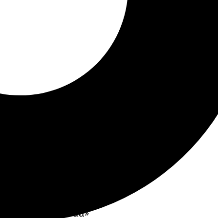
he en «La Alameda»