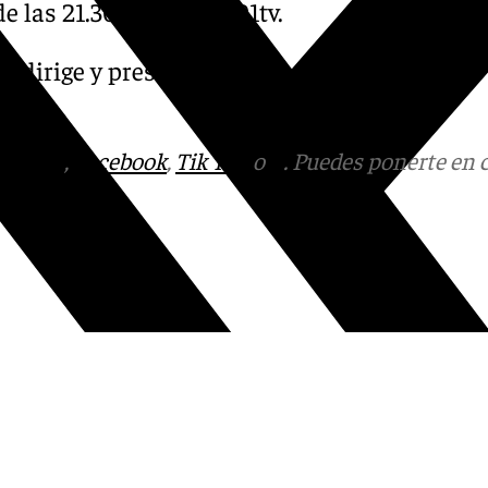
e las 21.30 horas en 101tv.
e dirige y presenta Manolo
tagram
,
Facebook
,
Tik Tok
o
X
. Puedes ponerte en 