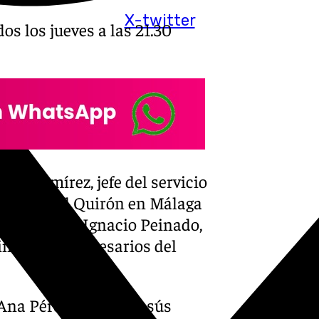
X-twitter
os los jueves a las 21.30
sar Ramírez, jefe del servicio
del Hospital Quirón en Málaga
o, así como a Ignacio Peinado,
ina a los empresarios del
 Ana Pérez-Bryan y Jesús