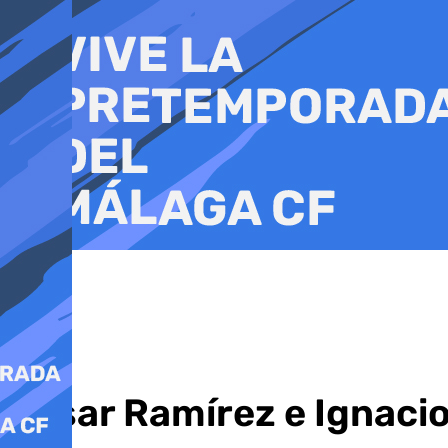
Ir
al
contenido
César Ramírez e Ignaci