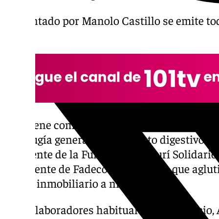
Presentado por Manolo Castillo se emite tod
horas.
Hoy tiene como protagonistas al cirujano Cé
de cirugía general y del aparato digestivo 
y al frente de la Fundación Bisturí Solidari
presidente de Fadeco Promotores, que aglut
sector inmobiliario a nivel andaluz.
Los colaboradores habituales, Javier Recio,