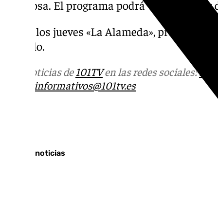
Hinojosa. El programa podrá verse a partir d
Todos los jueves «La Alameda», programa qu
Castillo.
Más noticias de
101TV
en las redes sociales:
Ins
correo
informativos@101tv.es
Tags:
Últimas noticias