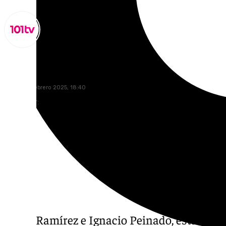
Miguel Alfonso
jueves, 13 febrero 2025, 18:40
Compartir:
César Ramírez e Ignacio Peinado, esta noc