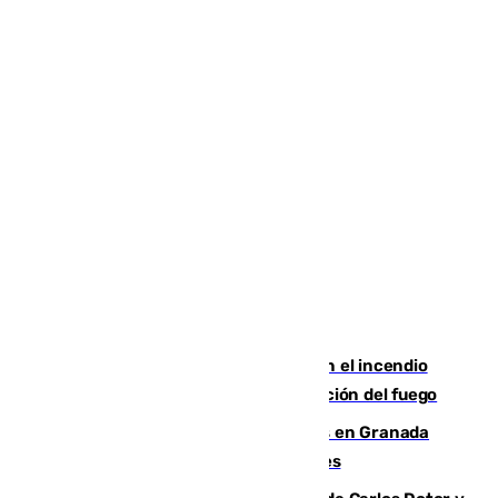
Activado el nivel 2 de emergencia en el incendio
forestal de Niebla por la compleja evolución del fuego
Controlado un incendio de rastrojos en Granada
junto a la autovía y al Callejón de Nogales