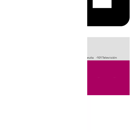
HOY
|
Fútbol
Primera División
LaLiga
Crisis Migratoria en Ceuta
101 Televisión
Andalucía