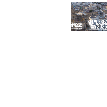
Portada
Andalucía
Sevilla
Málaga
Granada
España
Internacional
Economía
Sociedad