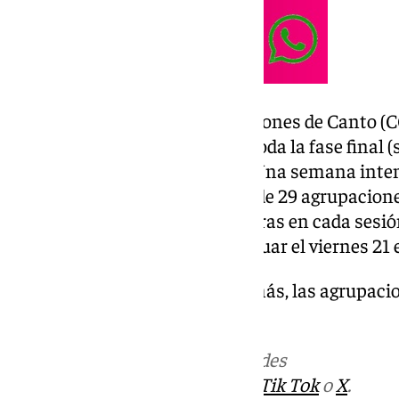
El Concurso Oficial de Agrupaciones de Canto (CO
Teatro Cervantes que acogerá toda la fase final (s
final del sábado 21 de febrero). Una semana inten
carnavalero, en la que un total de 29 agrupacione
cervantinas desde las 20.00 horas en cada sesió
avanzando en el concurso y actuar el viernes 21 
Carnaval de Málaga. Otro año más, las agrupacio
duelo para lograr la estatuilla.
Más noticias de
101TV
en las redes
sociales:
Instagram
,
Facebook
,
Tik Tok
o
X
.