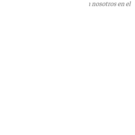
Puedes ponerte en contacto con nosotros en el
correo
informativos@101tv.es
Tags:
Últimas noticias