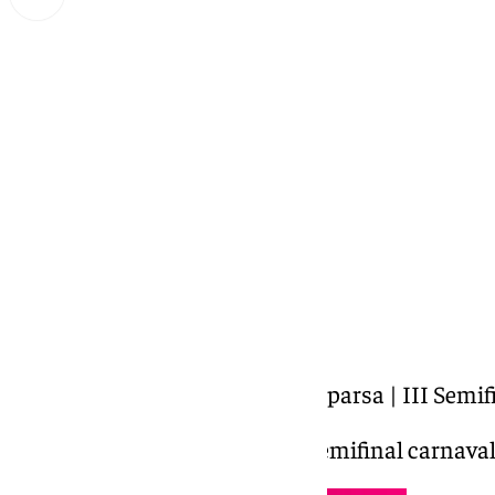
Miguel Alfonso
miércoles, 19 febrero 2025, 02:00
Compartir:
COACMLG | La desbandá | Comparsa | III Semifi
La desbandá | Comparsa | III Semifinal carnava