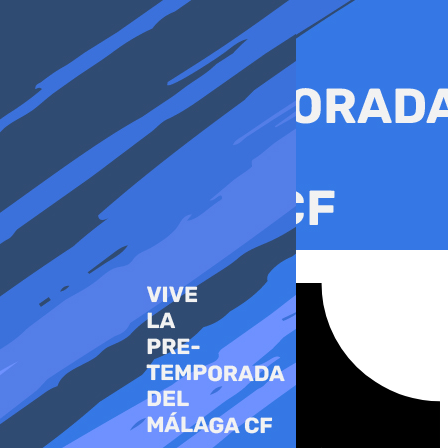
Ir
al
contenido
Tiktok