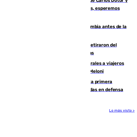
Juanfran Funes, sobre las lesiones de Carlos Dotor y
Fernando Calero: “Estamos preocupados, esperemos
que no sea nada”
Felipe VI refuerza los lazos con Colombia antes de la
llegada del nuevo presidente
Fernando Calero y Carlos Dotor se retiraron del
encuentro contra el Ceuta con molestias
España restablece controles temporales a viajeros
procedentes de Italia como repuesta a Meloni
El Málaga cae ante el Ceuta y suma la primera
derrota de la pretemporada dejando dudas en defensa
Lo más visto >
Más noticias