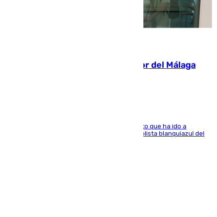
07.08.2026
Isco, la nueva mascota del jugador del Málaga
Dani Lorenzo
El centrocampista marbellí es ‘padre’ de un gato que ha ido a
recoger a Vigo y su nombre es como el exfutbolista blanquiazul del
Arroyo de la Miel