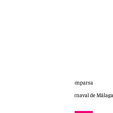
Miguel Alfonso
domingo, 16 febrero 2025, 12:47
Compartir:
COACMLG | Los escapistas | Comparsa
Los escapistas | Comparsa | Carnaval de Málaga 
ESAD | Carnaval de Málaga