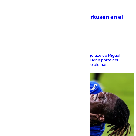
08.08.2026
El Sevilla se desinfla ante el Leverkusen en el
último ensayo (1-2)
El conjunto de Luis García se adelantó con un golazo de Miguel
Sierra y ofreció buenas sensaciones durante buena parte del
encuentro, pero acabó cediendo ante el empuje alemán