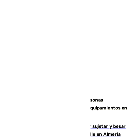
Emvisesa refuerza la atención a personas
vulnerables con cesión de viviendas y equipamientos en
Sevilla
Condenado a dos años de cárcel por sujetar y besar
a una menor tras abordarla en plena calle en Almería