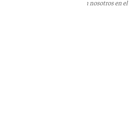
Puedes ponerte en contacto con nosotros en el
correo
informativos@101tv.es
Tags:
Últimas noticias