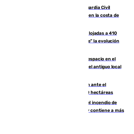
Persecución en Punta Umbría: la Guardia Civil
interviene más de 800 kilos de cocaína en la costa de
Huelva
El incendio de Niebla mantiene desalojadas a 410
personas que siguen con "incertidumbre" la evolución
del viento
Las marcas internacionales ganan espacio en el
Centro de Málaga: la Tagliatella abre en el antiguo local
de Vox Sports Bar
Moreno pide extremar la precaución ante el
incendio de Niebla, que supera las 4.000 hectáreas
340 personas más desalojadas por el incendio de
Niebla, que mantiene a 410 evacuadas y contiene a más
de 500 efectivos trabajando