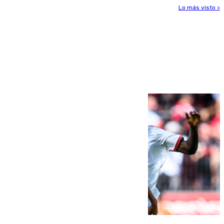
Lo más visto >
Más noticias
Ver más >