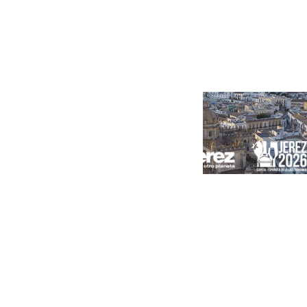
Portada
Andalucía
Sevilla
Málaga
Granada