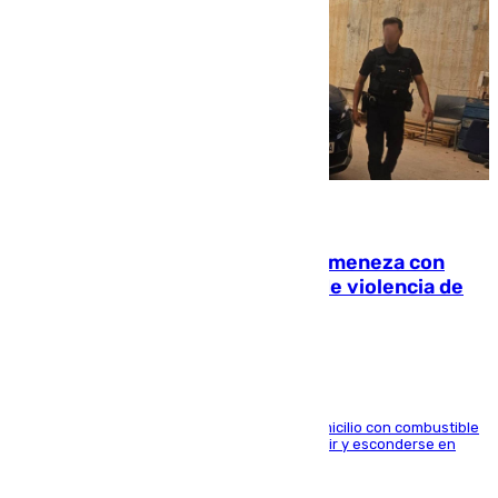
08.08.2026
Retiene a su mujer en su casa y ameneza con
quemar la vivienda: nuevo caso de violencia de
género en Málaga
El arrestado, de 54 años, habría rociado el domicilio con combustible
y habría impedido salir a la víctima antes de huir y esconderse en
una casa cercana