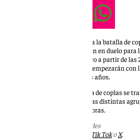
Del 8 al al 14 de febrero: Empieza la batalla de c
agrupaciones de canto se batirán en duelo para lo
empezarán el sábado 8 de febrero a partir de las
Arte Dramático. Funciones que empezarán con l
como es habitual en los últimos años.
Del 16 al 19 de febrero: La batalla de coplas se tr
Arrancan las semifinales para las distintas agr
el corte. Comenzarán a las 20 horas.
Más noticias de
101TV
en las redes
sociales:
Instagram
,
Facebook
,
Tik Tok
o
X
.