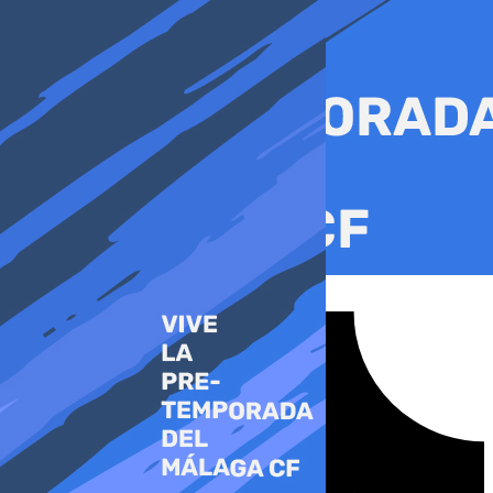
Ir
al
contenido
Tiktok