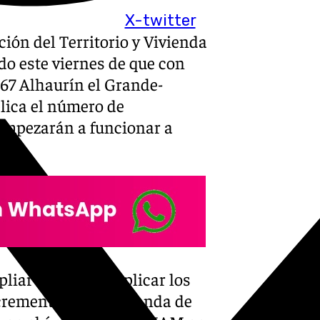
X-twitter
ción del Territorio y Vivienda
o este viernes de que con
167 Alhaurín el Grande-
plica el número de
 empezarán a funcionar a
iar la línea y duplicar los
ncremento de la demanda de