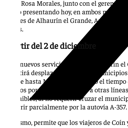
María Rosa Morales, junto con el gerente de
estado presentando hoy, en ambos municipio
alcaldes de Alhaurín el Grande, Anthony Be
Santos.
A partir del 2 de diciembre
Estos nuevos servicios de Coín-Alhaurín el
permitirá desplazarse desde los municipios
Grande hasta Málaga reduciendo el tiempo d
minutos por trayecto respecto a otras línea
disponibles, al no requerir cruzar el munici
discurrir parcialmente por la autovía A-357.
Asimismo, permite que los viajeros de Coín