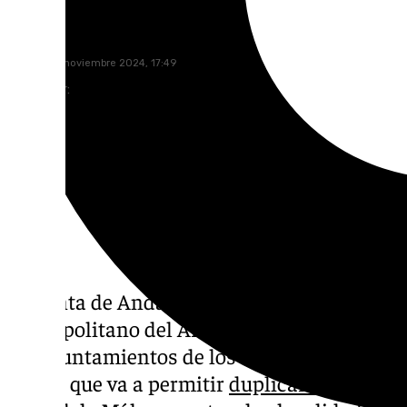
Miguel Alfonso
viernes, 22 noviembre 2024, 17:49
Compartir:
La Junta de Andalucía, a través del Consorc
Metropolitano del Área de Málaga (Ctmam),
los ayuntamientos de los municipios malag
y Coín que va a permitir
duplicar la oferta 