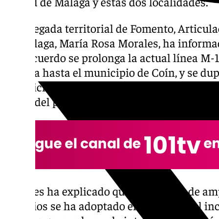
ciudad de Málaga y estas dos localidades.
La delegada territorial de Fomento, Articula
en Málaga, María Rosa Morales, ha informad
este acuerdo se prolonga la actual línea M-
Málaga hasta el municipio de Coín, y se du
expediciones diarias. Los nuevos servicios
partir del próximo 2 de diciembre.
Morales ha explicado que la decisión de ampl
servicios se ha adoptado en respuesta al i