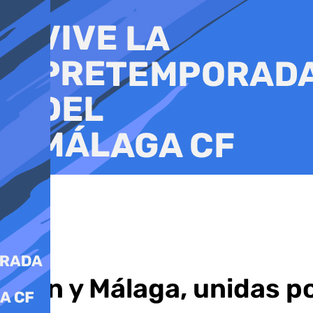
Ir
al
contenido
Coín y Málaga, unidas p