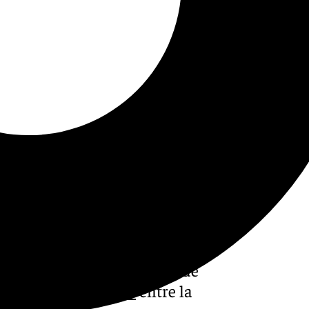
io de Transporte
 ha suscrito un convenio con
ueños de Alhaurín el Grande
de transporte público
entre la