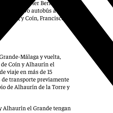
l Ctmam, Javier Berlanga, ha
s, el nuevo autobús a los
rmúdez, y Coín, Francisco
 Grande-Málaga y vuelta,
 de Coín y Alhaurín el
e viaje en más de 15
s de transporte previamente
pio de Alhaurín de la Torre y
 y Alhaurín el Grande tengan