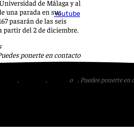
 Universidad de Málaga y al
 de una parada en sus
Youtube
167 pasarán de las seis
 partir del 2 de diciembre.
s
 Puedes ponerte en contacto
v.es
tagram
,
Facebook
,
Tik Tok
o
X
. Puedes ponerte en 