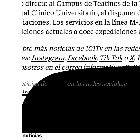
acceso directo al Campus de Teatinos de la
Hospital Clínico Universitario, al disponer
inmediaciones. Los servicios en la línea M-
expediciones actuales a doce expediciones a
Descubre más noticias de 101Tv en las rede
sociales:
Instagram
,
Facebook
,
Tik Tok
o
X
.
con nosotros en el correo
informativos@101t
Más noticias de
101TV
en las redes sociales:
Ins
correo
informativos@101tv.es
Tags:
Últimas noticias