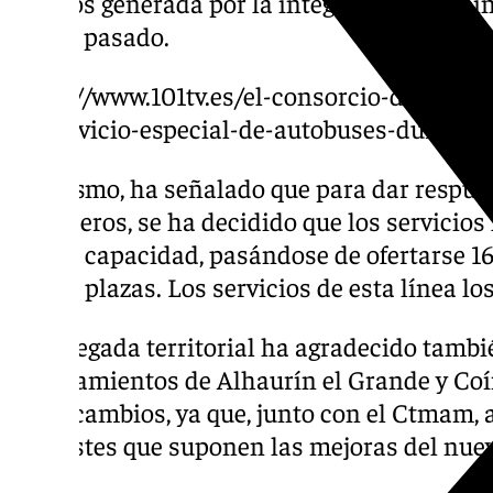
viajeros generada por la integración de Co
marzo pasado.
https://www.101tv.es/el-consorcio-de-transp
su-servicio-especial-de-autobuses-durante-
Asimismo, ha señalado que para dar respue
de viajeros, se ha decidido que los servicio
mayor capacidad, pasándose de ofertarse 16
con 55 plazas. Los servicios de esta línea l
La delegada territorial ha agradecido tambi
Ayuntamientos de Alhaurín el Grande y Coín
estos cambios, ya que, junto con el Ctmam
los costes que suponen las mejoras del nuev