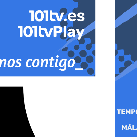
tobús