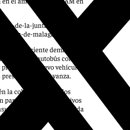
ín en el ámbito del CTMAM en
orte-de-la-junta-refuerza-
la-feria-de-malaga/
sta a la creciente demanda
s los cubra un autobús con
 plazas a un nuevo vehículo
os presta el Grupo Avanza.
én la colaboración de los
 para poder hacer efectivos
, asumen de forma compartida
o servicio.