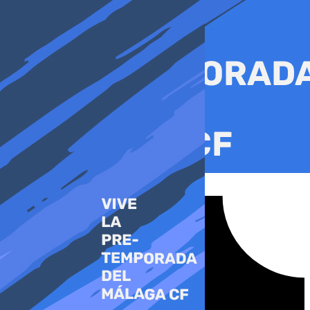
Ir
al
contenido
Tiktok