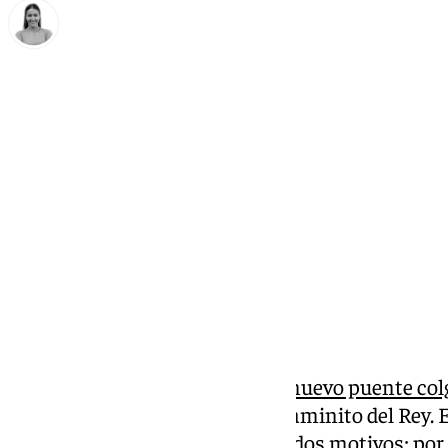
Natalia Baena
viernes, 28 marzo 2025, 12:24
Compartir:
Colocada la primera piedra del
nuevo puente col
pretende sumar atractivos al Caminito del Rey. E
malagueño esta de celebración dos motivos; por 