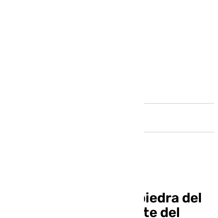
Andalucía
Colocada la primera piedra del
nuevo puente colgante del