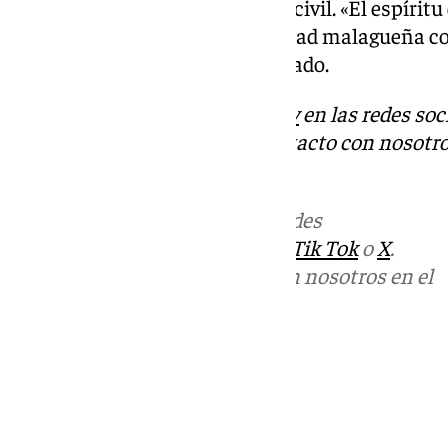
administraciones y la sociedad civil. «El espíritu
que impregnar más en la sociedad malagueña con
que tenemos», ha concluido Salado.
Descubre más noticias de
101Tv
en las redes soc
Tok
o
X
. Puedes ponerte en contacto con nosotro
informativos@101tv.es
Más noticias de
101TV
en las redes
sociales:
Instagram
,
Facebook
,
Tik Tok
o
X
.
Puedes ponerte en contacto con nosotros en el
correo
informativos@101tv.es
Tags:
Últimas noticias