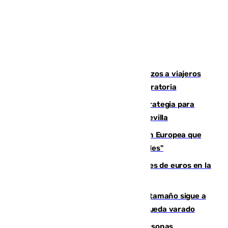
España establece controles fronterizos a viajeros
procedentes de Italia por la presión migratoria
El Ayuntamiento desarrolla una estrategia para
recuperar la identidad patrimonial de Sevilla
España e Italia garantizan a la Unión Europea que
sus controles fronterizos son "temporales"
Sevilla ha invertido más de 6 millones de euros en la
transformación de su casco histórico
Susto en Marbella: un atún de gran tamaño sigue a
un bañista hasta la orilla de la playa y queda varado
Emvisesa refuerza la atención a personas