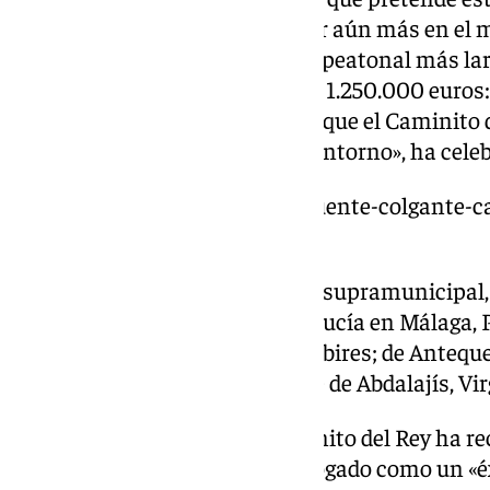
mismo año, servirá para colocar aún más en el m
contará con el puente colgante peatonal más lar
planteada en un principio es de 1.250.000 euros
lo exclusivo, y este puente hará que el Caminito
más impacto económico en el entorno», ha celeb
https://www.101tv.es/nuevo-puente-colgante-c
piedra/
Además del presidente del ente supramunicipal,
la delegada de la Junta de Andalucía en Málaga, P
de Álora, Francisco Martínez Subires; de Antequ
Juan Alberto Naranjo; y de Valle de Abdalajís, Vi
En esta última década, el Caminito del Rey ha re
turistas, lo que Salado ha catalogado como un «éx