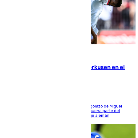
08.08.2026
El Sevilla se desinfla ante el Leverkusen en el
último ensayo (1-2)
El conjunto de Luis García se adelantó con un golazo de Miguel
Sierra y ofreció buenas sensaciones durante buena parte del
encuentro, pero acabó cediendo ante el empuje alemán