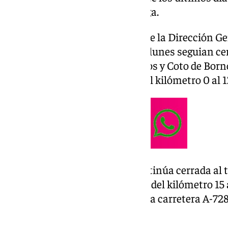
una en Granada y otra en Málaga.
Según han informado fuentes de la Dirección Gen
Press, a las 22,00 horas de ayer lunes seguian ce
sentidos la CA-6101 entre Bornos y Coto de Bornos
9101 entre Olvera y La Muela del kilómetro 0 al 1
En la provincia de Granada continúa cerrada al 
4104 entre El Bejarín y Benalúa del kilómetro 15 
de Málaga presenta corte total la carretera A-72
9,5.