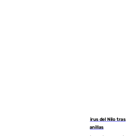
Málaga refuerza la vigilancia por el virus del Nilo tras
detectar un mosquito positivo en Campanillas