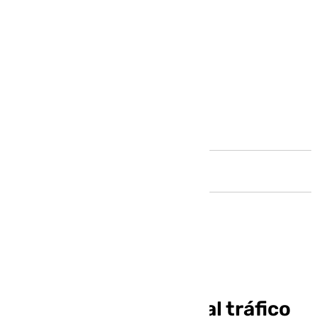
Andalucía
Cuatro carreteras se
mantienen cortadas al tráfico