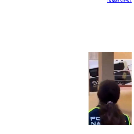
Lo más visto >
Más noticias
Ver más >