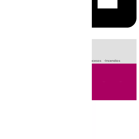
HOY
|
Fútbol
Primera División
Crisis Migratoria en Ceuta
Sucesos
Incendios
Andalucía