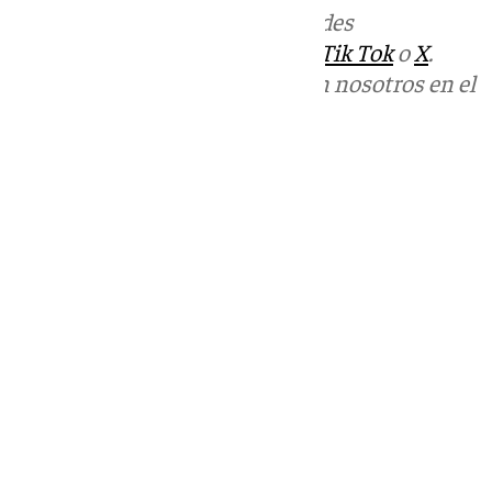
Más noticias de
101TV
en las redes
sociales:
Instagram
,
Facebook
,
Tik Tok
o
X
.
Puedes ponerte en contacto con nosotros en el
correo
informativos@101tv.es
Tags:
Últimas noticias