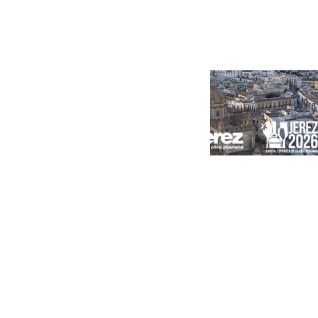
Portada
Andalucía
Sevilla
Málaga
Granada
España