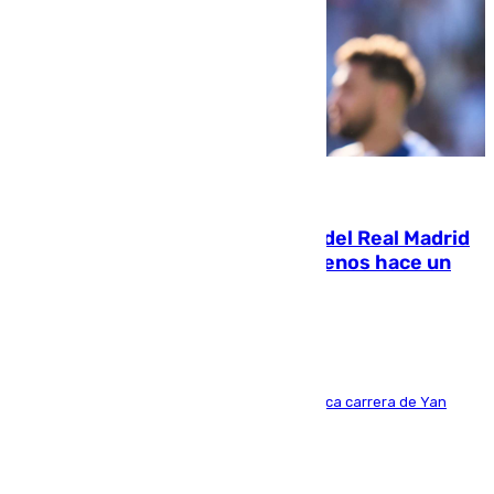
07.08.2026
El fichaje más caro de la historia del Real Madrid
costaba 105 millones de euros menos hace un
año y jugaba en Leganés
Del filial pepinero a récord absoluto: la meteórica carrera de Yan
Diomande en solo doce meses