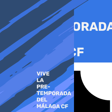
Ir
al
contenido
Tiktok