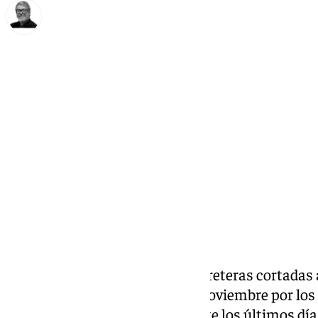
Francisco Marmolejo
martes, 5 noviembre 2024, 08:15
Compartir:
Andalucía mantiene cuatro carreteras cortadas al
la jornada de este martes 5 de noviembre por los 
afectado a la comunidad durante los últimos días