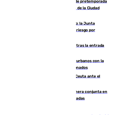
Málaga-Ceuta: cuarto compromiso de pretemporada
de los blanquiazules en busca del Trofeo de la Ciudad
Autónoma
Málaga, en alerta por el virus del Nilo: la Junta
decreta Campanillas como zona de alto riesgo por
varios casos recientes
El Gobierno registra 1.342 menores tras la entrada
masiva del pasado 30 de julio
Cádiz despide seis «puntos negros» urbanos con la
orden de retirada para quioscos abandonados
La Armada suma cuatro buques en Ceuta ante el
aviso de un nuevo cruce el 15 de agosto
Guardia Civil y RFEF trabajan de manera conjunta en
el caso de las estafas de ventas de entradas