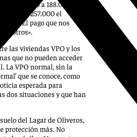
ría en torno a 188.000 euros
limitado y 257.000 el
uileres. El pago que nos
 nosotros».
re las viviendas VPO y los
onas que no pueden acceder
al. La VPO normal, sin la
ormal’ que se conoce, como
oticia esperada para
as dos situaciones y que han
uelo del Lagar de Oliveros,
de protección más. No