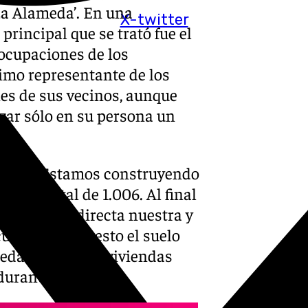
La Alameda’. En una
X-twitter
principal que se trató fue el
eocupaciones de los
ximo representante de los
es de sus vecinos, aunque
zar sólo en su persona un
ienda: «Estamos construyendo
e, un total de 1.006. Al final
a promoción directa nuestra y
cual hemos puesto el suelo
uedan construir viviendas
durante 75 años»