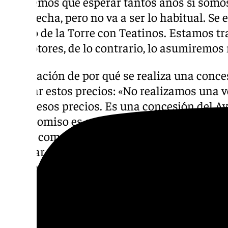
tendremos que esperar tantos años si somos
decir fecha, pero no va a ser lo habitual. S
Puerto de la Torre con Teatinos. Estamos t
promotores, de lo contrario, lo asumiremos 
Explicación de por qué se realiza una conce
generar estos precios: «No realizamos una 
poner esos precios. Es una concesión del 
compromiso es que, si está completo el expe
pueda comenzar con las obras con la licenc
trabajar para ello, al igual que pedimos lo m
competencias. Si se trata de una carretera d
No se trata de echar filas unos a otros».
Descubre más noticias de 101Tv en las rede
sociales:
Instagram
,
Facebook
,
Tik Tok
o
X
.