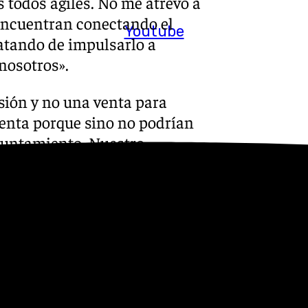
 todos ágiles. No me atrevo a
e encuentran conectando el
Youtube
ratando de impulsarlo a
nosotros».
sión y no una venta para
venta porque sino no podrían
Ayuntamiento. Nuestro
diente, en tres meses se
ia correspondiente. Vamos a
ismo para el resto de las
el Estado, es un tema estatal.
s
 Puedes ponerte en contacto