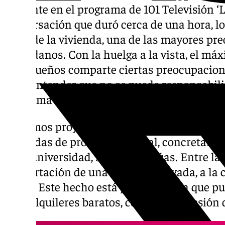
presente en el programa de 101 Televisión ‘
conversación que duró cerca de una hora, lo 
tema de la vivienda, una de las mayores pr
ciudadanos. Con la huelga a la vista, el má
malagueños comparte ciertas preocupacion
hace entender que no se puede responsabili
problema que es «social».
Próximos proyectos del Consistorio en viv
viviendas de protección oficial, concretament
de la universidad, se ven las grúas. Entre l
la aportación de una empresa privada, a la 
gratis. Este hecho está pensado para que p
para alquileres baratos, con una concesión 