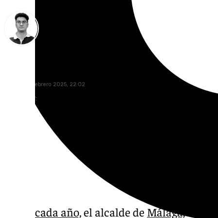
Ignacio Pérez
jueves, 20 febrero 2025, 22:02
Compartir:
Como cada año,
el alcalde de
Málaga,
Franci