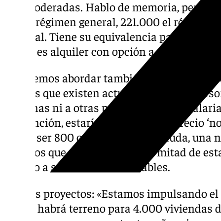
son moderadas. Hablo de memoria, pero esta
las de régimen general, 221.000 el régimen 
especial. Tiene su equivalencia para los alq
hacen es alquiler con opción a compra para
«Queremos abordar también ese escalón ent
precios que existen actualmente. Hay pers
ni a unas ni a otras por su condición salari
subvención, estaría más cerca del precio ‘n
puede ser 800 o 900 euros». Sin duda, una n
aquellos que se encuentran en mitad de est
pasado a ser los más vulnerables.
Nuevos proyectos: «Estamos impulsando el s
donde habrá terreno para 4.000 viviendas 