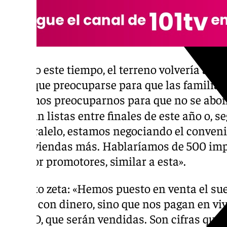
Pasado este tiempo, el terreno volvería a se
tiene que preocuparse para que las familias
Debemos preocuparnos para que no se abon
Estarán listas entre finales de este año o, 
En paralelo, estamos negociando el conveni
mil viviendas más. Hablaríamos de 500 imp
500 por promotores, similar a esta».
Distrito zeta: «Hemos puesto en venta el sue
pagan con dinero, sino que nos pagan en viv
de VPO, que serán vendidas. Son cifras que