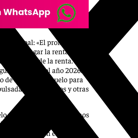
r municipal: «El promotor
 puedan pagar la renta.
e más de ⅓ de la renta.
seguramente, en el año 2026.
o de adquirir un suelo para
ulsadas por nosotros y otras
lo a un precio barato. No nos
ienda. Serán 1.168 viviendas
, comparadas con el mercado,