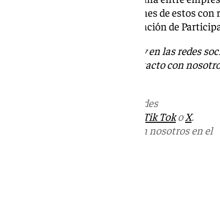
diferentes encuentros y reuniones de estos con 
Vélez-Málaga, incluida la Delegación de Partici
Descubre más noticias de 101Tv en las redes soc
Tok
o
X
. Puedes ponerte en contacto con nosotro
informativos@101tv.es
Más noticias de
101TV
en las redes
sociales:
Instagram
,
Facebook
,
Tik Tok
o
X
.
Puedes ponerte en contacto con nosotros en el
correo
informativos@101tv.es
Tags:
Últimas noticias