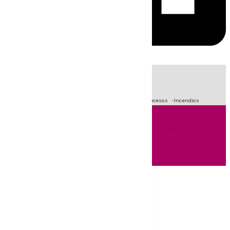
HOY
|
Fútbol
Primera División
Crisis Migratoria en Ceuta
Sucesos
Incendios
Andalucía