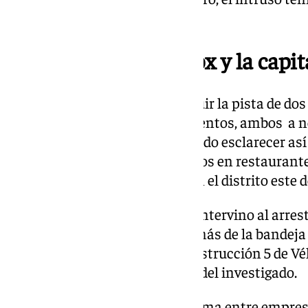
las cajas registradoras.
Robos en Vélez, Torrox y la capit
Las pesquisas permitieron seguir la pista de dos 
sospechoso en sus desplazamientos, ambos a no
detenido. Los agentes han logrado esclarecer as
en establecimientos: cinco robos en restaurante
uno en Torrox; y otros cuatro en el distrito este 
Asimismo, la Policía Nacional intervino al arres
incriminan en los hechos, además de la bandeja d
hechos conoce el Juzgado de Instrucción 5 de V
decretado el ingreso en prisión del investigado.
Los robos habían generado alarma entre empresa