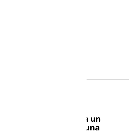
Andalucía
Decretan prisión para un
hombre por robar en una