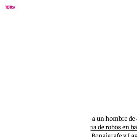
Miguel Alfonso
viernes, 31 enero 2025, 14:25
Compartir:
La Policía Nacional ha detenido a un hombre de 
presunta
comisión de una decena de robos en b
en los núcleos poblacionales de Benajarafe y Lago