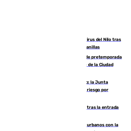
Málaga refuerza la vigilancia por el virus del Nilo tras
detectar un mosquito positivo en Campanillas
Málaga-Ceuta: cuarto compromiso de pretemporada
de los blanquiazules en busca del Trofeo de la Ciudad
Autónoma
Málaga, en alerta por el virus del Nilo: la Junta
decreta Campanillas como zona de alto riesgo por
varios casos recientes
El Gobierno registra 1.342 menores tras la entrada
masiva del pasado 30 de julio
Cádiz despide seis «puntos negros» urbanos con la