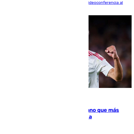
La mayoría de las comparecencias serán por videoconferencia al
residir los familiares fuera de España
07.08.2026
Juanlu Sánchez, el sexto canterano que más
dinero deja en las arcas del Sevilla