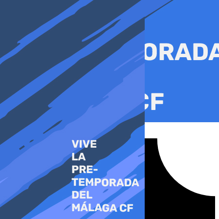
Ir
al
contenido
Tiktok