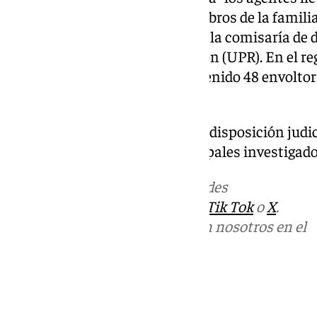
que finalizó con los cinco miembros de la familia
registro por parte de agentes de la comisaría de d
Unidad de Prevención y Reacción (UPR). En el reg
familiar los policías han intervenido 48 envoltor
efectivo.
Los detenidos fueron puestos a disposición judic
prisión preventiva de los principales investigado
Más noticias de
101TV
en las redes
sociales:
Instagram
,
Facebook
,
Tik Tok
o
X
.
Puedes ponerte en contacto con nosotros en el
correo
informativos@101tv.es
Tags:
Últimas noticias