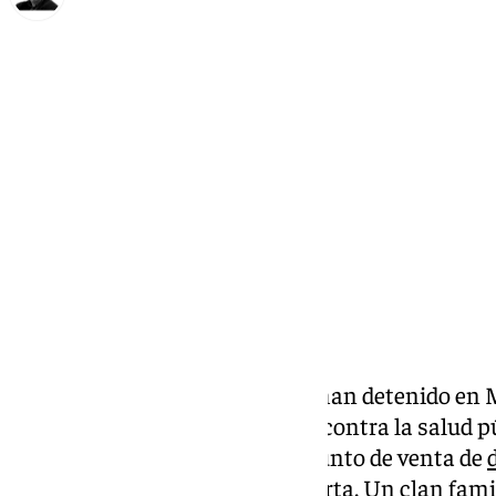
Francisco Marmolejo
martes, 29 octubre 2024, 15:09
Compartir:
Agentes de la
Policía Nacional
han detenido en 
presuntas autoras de un delito contra la salud p
policial se ha desactivado un punto de venta de
la barriada malagueña de La Corta. Un clan fami