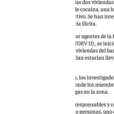
En los registros practicados en las dos viviendas
gramos de hachís, 4,76 gramos de cocaína, una bá
el consumo y 2.166 euros en efectivo. Se han inte
electrodomésticos de procedencia ilícita.
Esta operación, llevada a cabo por agentes de la 
de la Comisaría de Fuengirola (UDEV II) , se inic
la posible venta de droga en dos viviendas del ba
varios miembros de un mismo clan estarían llev
sus domicilios.
Continuando con las diligencias, los investigado
domicilios, dos en total, desde donde los miemb
presuntamente el tráfico de drogas en la zona.
Una vez identificados todos los responsables y
procedió a la detención de cuatro personas, uno