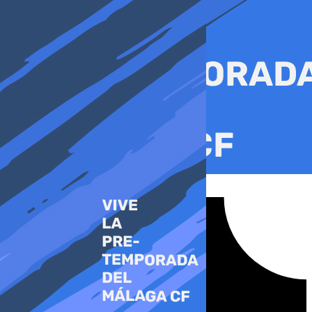
Ir
al
contenido
Tiktok