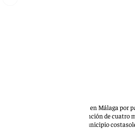
Miguel Alfonso
sábado, 28 diciembre 2024, 11:38
Compartir:
Nuevo golpe al tráfico de drogas en Málaga por pa
cuerpo ha informado de la detención de cuatro 
esta actividad delictiva en el municipio costaso