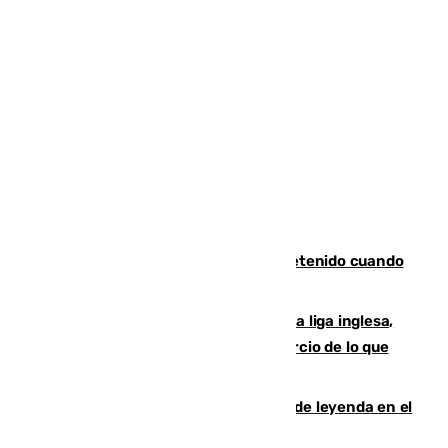
Mata a su expareja en Murcia y es detenido cuando
huía hacia Granada
El Boreham Wood, equipo de la quinta liga inglesa,
rechaza una oferta equivalente a un tercio de lo que
vale el club por un jugador
La familia Hernangómez: un legado de leyenda en el
mundo del baloncesto