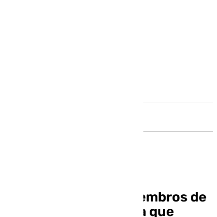
Andalucía
Detenidos cuatro miembros de
un clan en Fuengirola que