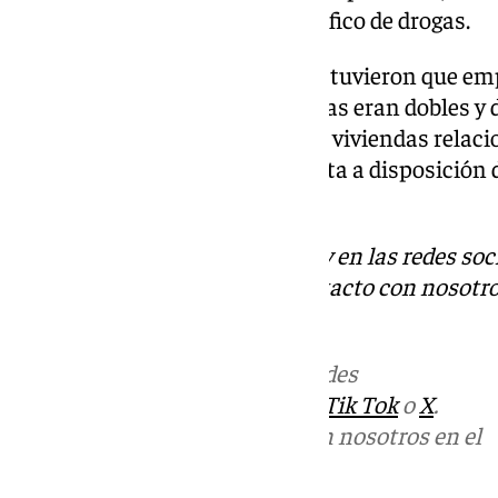
responsables de un delito de tráfico de drogas.
Para acceder a los domicilios se tuvieron que e
especializados, ya que las puertas eran dobles y 
practicaron dos registros en las viviendas relac
actuación concluyó con la puesta a disposición d
autoridad judicial competente.
Descubre más noticias de 101Tv en las redes soc
Tok
o
X
. Puedes ponerte en contacto con nosotro
informativos@101tv.es
Más noticias de
101TV
en las redes
sociales:
Instagram
,
Facebook
,
Tik Tok
o
X
.
Puedes ponerte en contacto con nosotros en el
correo
informativos@101tv.es