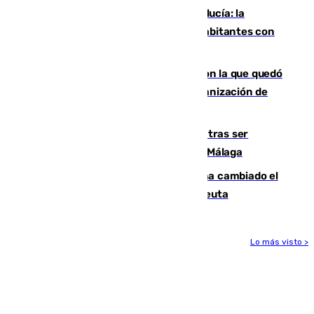
Nuevo récord de población en Andalucía: la
comunidad supera los 8,7 millones de habitantes con
una alta tasa de extranjeros
Agrede sexualmente a una mujer con la que quedó
por Instagram: dos años prisión e indemnización de
9.000 euros
Un turista de 17 años, hospitalizado tras ser
atropellado a propósito en el Centro de Málaga
De bocadillos a lentejas y pollo: así ha cambiado el
menú de los militares desplegados en Ceuta
Lo más visto >
Más noticias