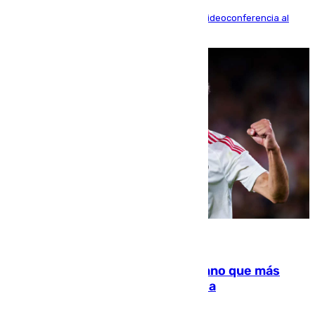
La mayoría de las comparecencias serán por videoconferencia al
residir los familiares fuera de España
07.08.2026
Juanlu Sánchez, el sexto canterano que más
dinero deja en las arcas del Sevilla