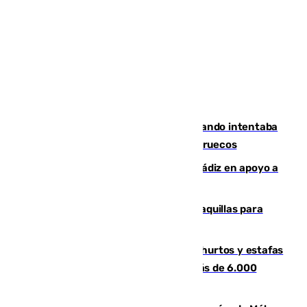
Fallece un joven tras caer al mar cuando intentaba
entrar en parapente a Ceuta desde Marruecos
CIES NO moviliza a la provincia de Cádiz en apoyo a
la respuesta humanitaria de Ceuta
El mercado de Jerez refrigera sus taquillas para
facilitar las compras a sus visitantes
Detenida una pareja por presuntos hurtos y estafas
en Málaga tras ser descubiertos con más de 6.000
euros