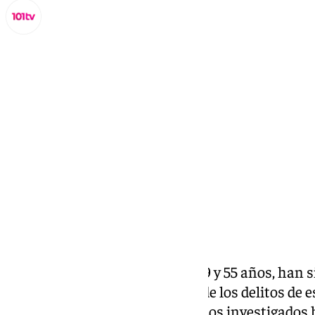
Miguel Alfonso
martes, 26 noviembre 2024, 15:45
Compartir:
Un odontólogo y su pareja, de 59 y 55 años, han 
como presuntos responsables de los delitos de e
el derecho de los trabajadores. Los investigado