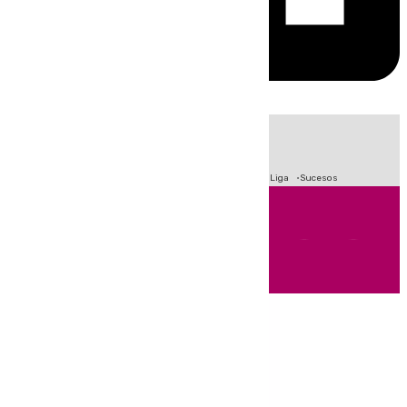
HOY
|
Fútbol
Primera División
Crisis Migratoria en Ceuta
LaLiga
Sucesos
Andalucía