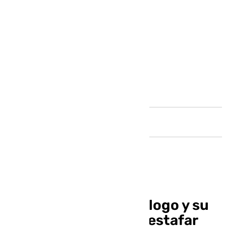
Andalucía
Detenidos un odontólogo y su
pareja en Málaga por estafar