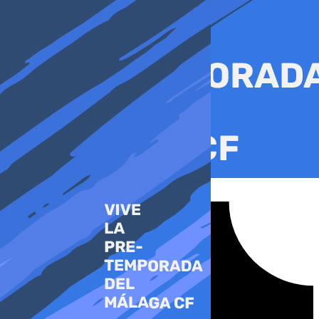
Ir
al
contenido
Tiktok