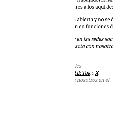
antecedentes por hechos similares a los aquí de
De esta operación, que continúa abierta y no se
conoce el Juzgado de Instrucción en funciones d
Descubre más noticias de 101Tv en las redes soc
Tok
o
X
. Puedes ponerte en contacto con nosotro
informativos@101tv.es
Más noticias de
101TV
en las redes
sociales:
Instagram
,
Facebook
,
Tik Tok
o
X
.
Puedes ponerte en contacto con nosotros en el
correo
informativos@101tv.es
Tags:
Últimas noticias