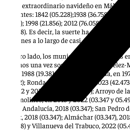
sorteo extraordinario navideño en Málaga c
siguientes: 1842 (05.228);1938 (36.758); 1951 (
(21.515); 1998 (21.856); 2012 (76.058); 2017 (71
(88.008). Es decir, la suerte ha rociado de m
ocasiones a lo largo de casi dos siglos.
Por otro lado, los municipios malagueños en
al menos una vez son los siguientes: Vélez-M
1970 y 1988 (19.381 y 21.583); (Alameda, en 19
(03.772); Ronda, en 2003, 2018 y 2023 (42.473
en 2012 y 2018 (76.058 y 03.347); Arroyo de la
Torremolinos, en 2018 y 2022 (03.347 y 05.490
Nueva Andalucía, 2018 (03.347); San Pedro de
Torrox, 2018 (03.347); Almáchar (03.347), 20
(88.008) y Villanueva del Trabuco, 2022 (05.