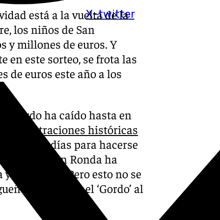
idad está a la vuelta de la
X-twitter
e, los niños de San
s y millones de euros. Y
 en este sorteo, se frota las
s de euros este año a los
El ‘Gordo ha caído hasta en
 administraciones históricas
onas
estos días para hacerse
do nada mal. En Ronda ha
 y Álora, dos. Pero esto no se
ueños ha tocado el ‘Gordo’ al