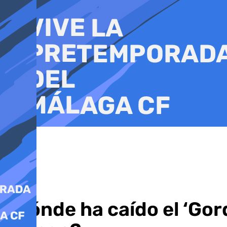
Ir
al
contenido
¿Dónde ha caído el ‘Gord