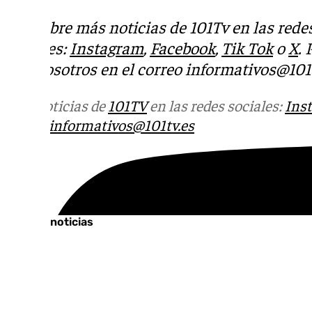
Descubre más noticias de 101Tv en las rede
sociales:
Instagram
,
Facebook
,
Tik Tok
o
X
.
con nosotros en el correo
informativos@101t
Más noticias de
101TV
en las redes sociales:
Ins
correo
informativos@101tv.es
Tags:
Últimas noticias