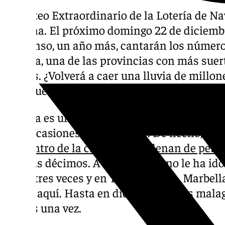
El Sorteo Extraordinario de la Lotería de Nav
esquina. El próximo domingo 22 de diciembr
Idelfonso, un año más, cantarán los número
Málaga, una de las provincias con más suerte
manos. ¿Volverá a caer una lluvia de millone
malagueños?
Málaga es una de las que más suerte tiene. 
doce ocasiones en la capital . De hecho,
las
del centro de la ciudad ya se llenan de pers
con sus décimos. A la provincia no le ha i
caído tres veces y en Torremolinos, Marbella
queda aquí. Hasta en diez municipios malag
menos una vez.