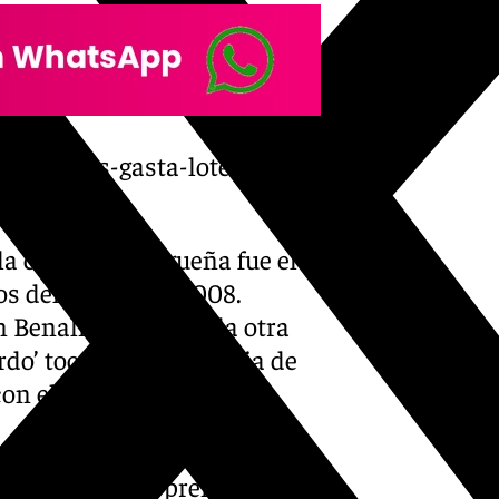
ias-menos-gasta-loteria-
la capital malagueña fue el
os del número 88.008.
n Benalmádena. En la otra
rdo’ tocó en la provincia de
on el 05.228.
Estatal de Loterías y
 tocado el gran premio del