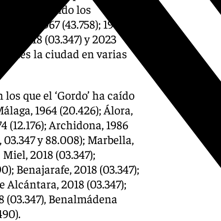
apital han sido los
02.704); 1967 (43.758); 1982
.198); 2018 (03.347) y 2023
illones la ciudad en varias
 los que el ‘Gordo’ ha caído
álaga, 1964 (20.426); Álora,
74 (12.176); Archidona, 1986
, 03.347 y 88.008); Marbella,
 Miel, 2018 (03.347);
); Benajarafe, 2018 (03.347);
 Alcántara, 2018 (03.347);
18 (03.347), Benalmádena
490).