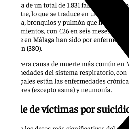
Se trata de un total de 1.831 fallecimientos 
semestre, lo que se traduce en un 27% del cóm
tráquea, bronquios y pulmón que ha sido el 
fallecimientos, con 426 en seis meses. Mien
muerte en Málaga han sido por enfermedades
corazón (380).
La tercera causa de muerte más común en Má
enfermedades del sistema respiratorio, con 
principales están las enfermedades crónicas
inferiores (excepto asma) y neumonía.
Triple de víctimas por suicidi
Uno de los datos más significativos del estu