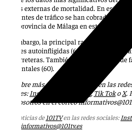
causas externas de mortalidad. En este apart
accidentes de tráfico se han cobrado la vida
en la provincia de Málaga en este primer se
Sin embargo, la principal razón en este camp
lesiones autoinfligidas (64), que casi tripli
las carreteras. También destaca la cifra de 
accidentales (60).
Descubre más noticias de 101Tv en las rede
sociales:
Instagram
,
Facebook
,
Tik Tok
o
X
.
con nosotros en el correo
informativos@101t
Más noticias de
101TV
en las redes sociales:
Ins
correo
informativos@101tv.es