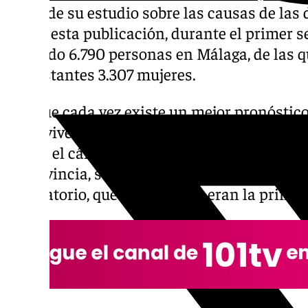
datos de su estudio sobre las causas de las
Según esta publicación, durante el primer 
fallecido 6.790 personas en Málaga, de las 
las restantes 3.307 mujeres.
Aunque cada vez existe un mejor pronóstico 
supervivencia se ha incrementado, el dato 
es que el cáncer se ha convertido en la prin
la provincia, superando a aquellas enferme
circulatorio, que hasta ahora eran la princip