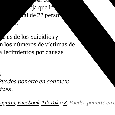
ado se refleja que los
 de un total de 22 personas
mestre.
o es de los Suicidios y
can los números de víctimas de
fallecimientos por causas
s
 Puedes ponerte en contacto
v.es
.
tagram
,
Facebook
,
Tik Tok
o
X
. Puedes ponerte en 