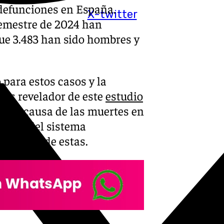
 defunciones en España.
X-twitter
semestre de 2024 han
que 3.483 han sido hombres y
para estos casos y la
más revelador de este
estudio
cipal causa de las muertes en
dades del sistema
al razón de estas.