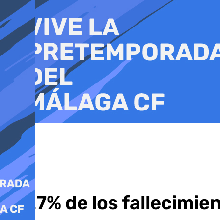
Ir
al
contenido
El 27% de los fallecimi