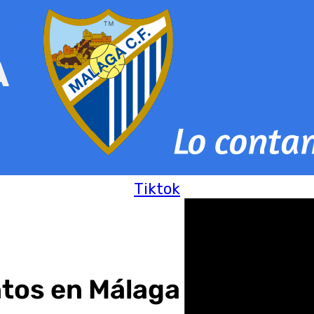
Tiktok
entos en Málaga son a cau