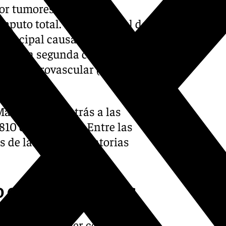
por tumores en el último
puto total. Entre ellos, el de
principal causante de
tras, la segunda causa de
 cerebrovascular (388) y del
laga tiene detrás a las
810 defunciones. Entre las
 de las vías respiratorias
o que en carreteras
dio tiene que ver con las