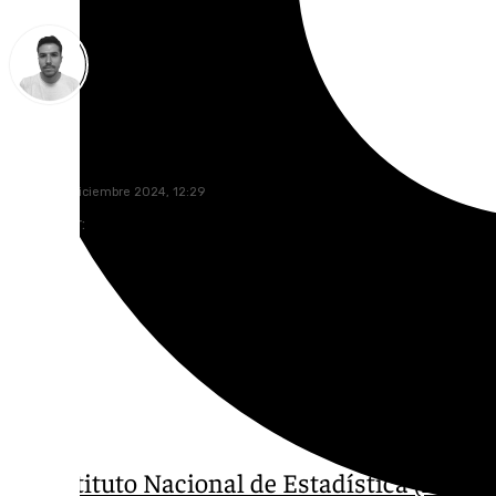
Antonio López
jueves, 19 diciembre 2024, 12:29
Compartir:
El
Instituto Nacional de Estadística (INE)
ha