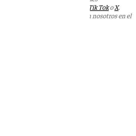
sociales:
Instagram
,
Facebook
,
Tik Tok
o
X
.
Puedes ponerte en contacto con nosotros en el
correo
informativos@101tv.es
Tags:
Últimas noticias