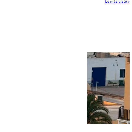
Lo más visto >
Más noticias
Ver más >