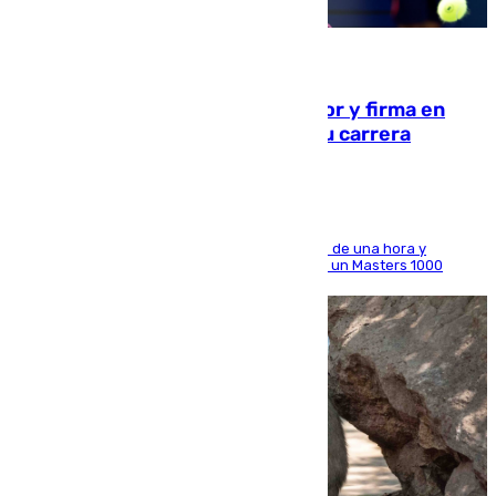
09.08.2026
Daniel Mérida derriba a Griekspoor y firma en
Montreal el mejor resultado de su carrera
El madrileño arrolla al neerlandés en poco más de una hora y
alcanza por primera vez los cuartos de final de un Masters 1000