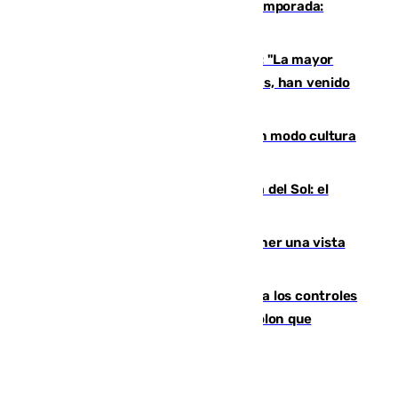
La 'delicatessen' de Isco en la pretemporada:
pisadita y cañito ante el Bournemouth
Un testimonio del colapso en Ceuta: "La mayor
parte de los que han venido son víctimas, han venido
engañados"
Torrenueva Costa pone el verano en modo cultura
con actividades para todos los públicos
Este es el palmarés del Trofeo Costa del Sol: el
Málaga lidera la tabla con 12 triunfos
Estos son los mejores sitios para tener una vista
privilegiada del eclipse en Andalucía
La Junta da explicaciones y refuerza los controles
tras los falsos positivos de cáncer de colon que
afectaron a 400 malagueños