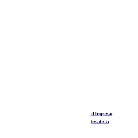
Cádiz aumenta un 15% en el cobro del Ingreso
Mínimo Vital junto a otras particularidades de la
provincia