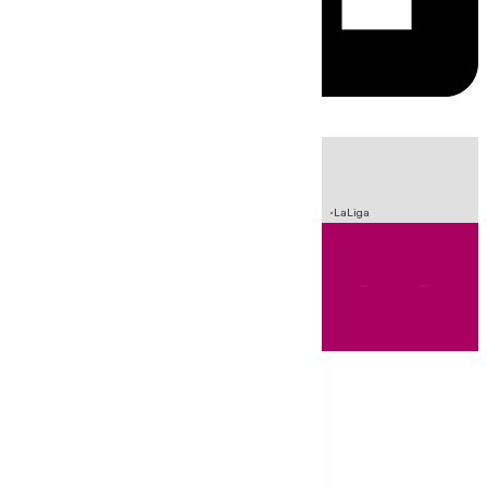
HOY
|
Sucesos
Incendios
Fútbol
Crisis Migratoria en Ceuta
LaLiga
Andalucía