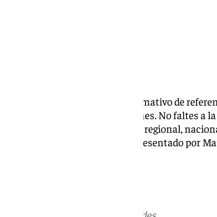
Las noticias de 101tv es el informativo de refere
Desde las 20.00 de lunes a viernes. No faltes a la
relevantes en los ámbitos local, regional, naciona
deportivo y la Semana Santa. Presentado por Ma
Más noticias de
101TV
en las redes