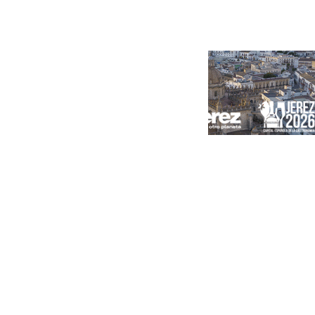
Portada
Andalucía
Sevilla
Málaga
Granada
España
Internacional