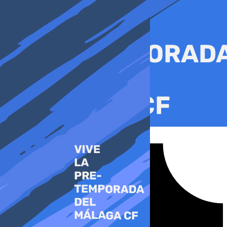
Ir
al
contenido
Tiktok