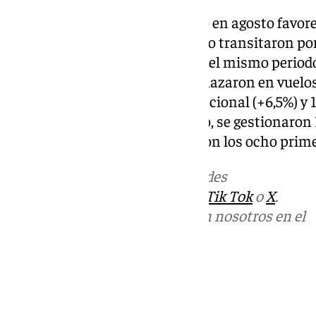
La positiva evolución del tráfico en agosto favor
primeros meses de 2024, cuando transitaron por
pasajeros, un 12,6% más que en el mismo periodo
16.766.105 usuarios que se desplazaron en vuelo
origen o destino en territorio nacional (+6,5%) y 1
extranjero. Entre enero y agosto, se gestionaron 
un 8,6% más en comparación con los ocho prime
Más noticias de
101TV
en las redes
sociales:
Instagram
,
Facebook
,
Tik Tok
o
X
.
Puedes ponerte en contacto con nosotros en el
correo
informativos@101tv.es
Tags:
Últimas noticias