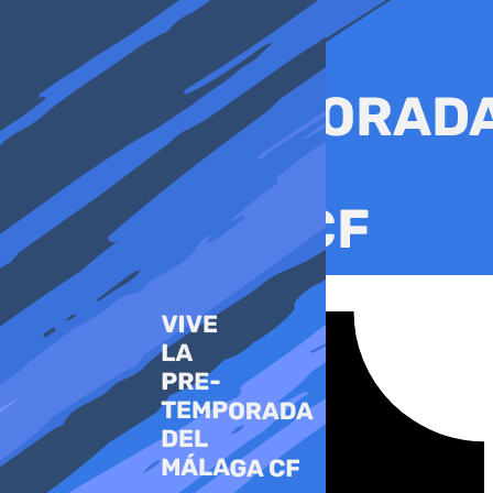
Ir
al
contenido
Tiktok