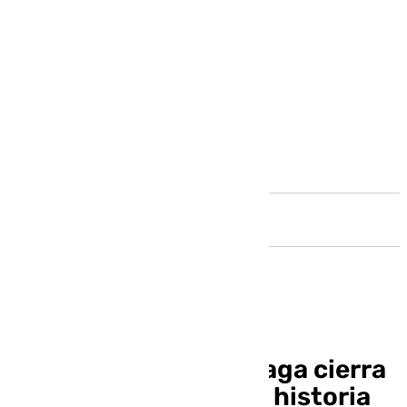
Andalucía
El Aeropuerto de Málaga cierra
el mejor agosto de su historia