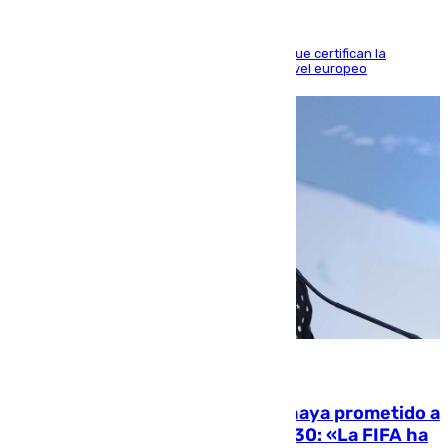
Riquelme, Deossa y Fornals firman los tantos que certifican la
superioridad bética ante un rival de máximo nivel europeo
06.08.2026
El Gobierno niega que Infantino haya prometido a
Marruecos la final del Mundial 2030: «La FIFA ha