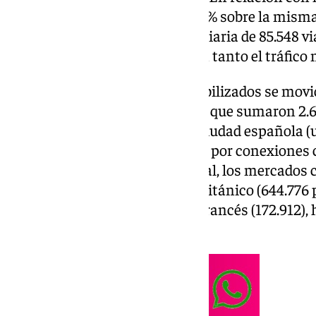
experimentó un repunte del 9,6% sobre la misma 
balance, que arroja una media diaria de 85.548 vi
al dinamismo que mantuvieron tanto el tráfico 
El grueso de los usuarios contabilizados se movi
aviación general y ejecutiva), ya que sumaron 2.6
viajaron desde o hacia alguna ciudad española (
mientras que 2.221.662 optaron por conexiones c
Respecto al tráfico internacional, los mercado
términos absolutos fueron el británico (644.776 
distancia, el alemán (217.810), francés (172.912),
(135.690).