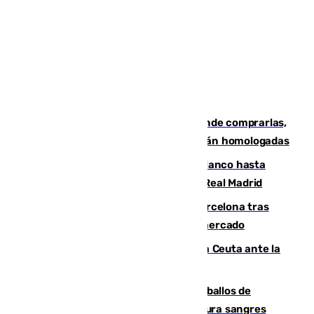
Gafas para el eclipse solar 2026: dónde comprarlas,
dónde conseguirlas y cómo saber si están homologadas
Vinícius Júnior seguirá vestido de blanco hasta
2032 tras cerrar su renovación con el Real Madrid
Rodrigo negocia su fichaje por el Barcelona tras
romper con el Madrid y revoluciona el mercado
El Rey traslada a Vivas su respaldo a Ceuta ante la
crisis migratoria
El primer ciclo de las carreras de caballos de
Sanlúcar arranca este sábado con 27 pura sangres