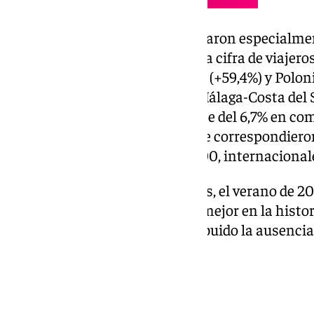
Por ritmo de incremento, resultaron especialment
Croacia y Rumanía (se duplicó la cifra de viajeros
República Checa (68,6%), Grecia (+59,4%) y Polon
operaciones, el Aeropuerto de Málaga-Costa del 
vuelos, lo que supone un repunte del 6,7% en co
De estos movimientos, 17.770 se correspondiero
3.470, nacionales (+3,6%) y 14.300, internacional
Con los datos de agosto cerrados, el verano de 20
agosto— se consolida como el mejor en la histor
Costa del Sol, a lo que ha contribuido la ausenci
relevantes.
Datos acumulados