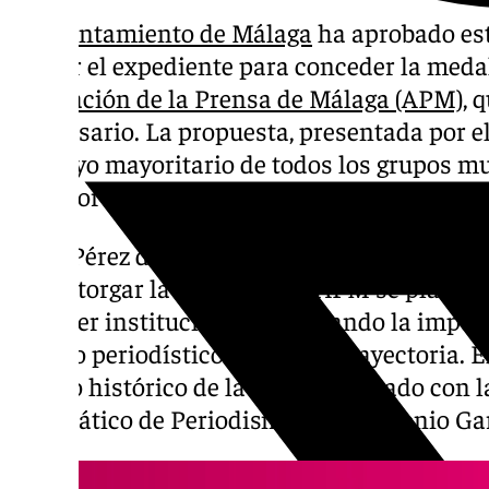
El
Ayuntamiento de Málaga
ha aprobado este
iniciar el expediente para conceder la medal
Asociación de la Prensa de Málaga (APM)
, 
aniversario. La propuesta, presentada por el
el apoyo mayoritario de todos los grupos mu
optó por abstenerse.
Elisa Pérez de Siles, primera teniente de al
para otorgar la medalla a la APM se plante
carácter institucional, destacando la impor
ámbito periodístico y su larga trayectoria. 
repaso histórico de la APM, elaborado con l
catedrático de Periodismo Juan Antonio Ga