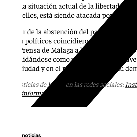
sobre la situación actual de la libertad de 
según ellos, está siendo atacada por las ins
A pesar de la abstención del partido de extr
grupos políticos coincidieron en valorar la
de la Prensa de Málaga a lo largo de sus 120
consolidándose como una institución clave
de la ciudad y en el refuerzo del espíritu de
Más noticias de
101TV
en las redes sociales:
Ins
correo
informativos@101tv.es
Tags:
Últimas noticias