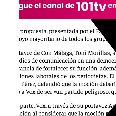
La propuesta, presentada por el Partido 
apoyo mayoritario de todos los grupos 
La portavoz de Con Málaga, Toni Morillas, s
los medios de comunicación en una democrac
importancia de fortalecer su función, adem
condiciones laborales de los periodistas. E
Daniel Pérez, defendió que la moción deberí
replicó a Vox de ser «un partido peligroso, 
Por su parte, Vox, a través de su portavoz An
abstención al considerar que la moción no