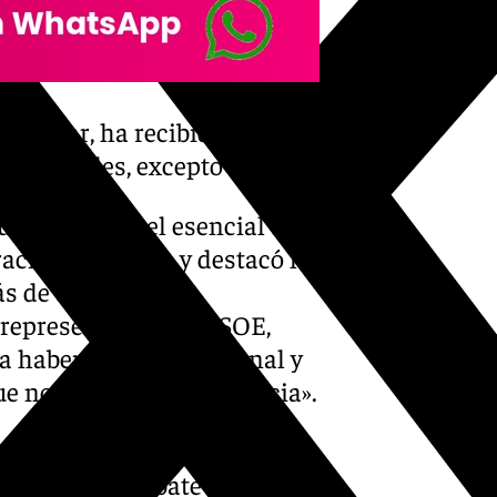
Popular, ha recibido el
municipales, excepto Vox
ubrayó el papel esencial de
ia de calidad, y destacó la
ás de defender las
l representante del PSOE,
a haber sido institucional y
que no cree en la democracia».
tonio Alcázar, justificó su
 permitía un debate adecuado