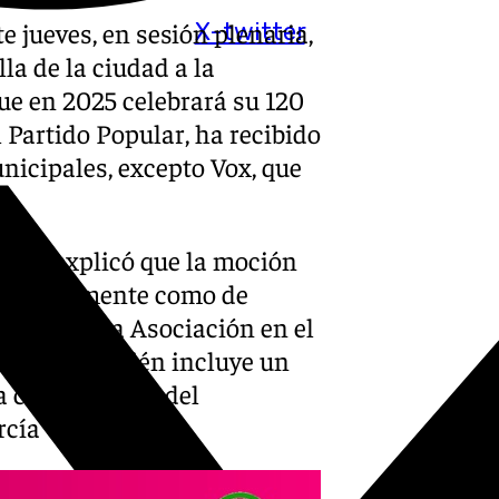
 jueves, en sesión plenaria,
X-twitter
la de la ciudad a la
que en 2025 celebrará su 120
 Partido Popular, ha recibido
nicipales, excepto Vox, que
calde, explicó que la moción
ó inicialmente como de
tancia de la Asociación en el
El texto también incluye un
a colaboración del
rcía Galindo.