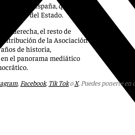
expresión en España, que
tituciones del Estado.
ema derecha, el resto de
 contribución de la Asociación
 años de historia,
 en el panorama mediático
mocrático.
tagram
,
Facebook
,
Tik Tok
o
X
. Puedes ponerte en 