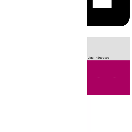
HOY
|
Fútbol
Primera División
Crisis Migratoria en Ceuta
LaLiga
Sucesos
Andalucía