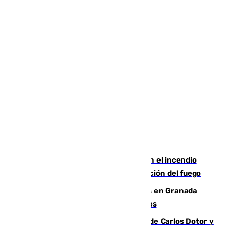
Activado el nivel 2 de emergencia en el incendio
forestal de Niebla por la compleja evolución del fuego
Controlado un incendio de rastrojos en Granada
junto a la autovía y al Callejón de Nogales
Juanfran Funes, sobre las lesiones de Carlos Dotor y