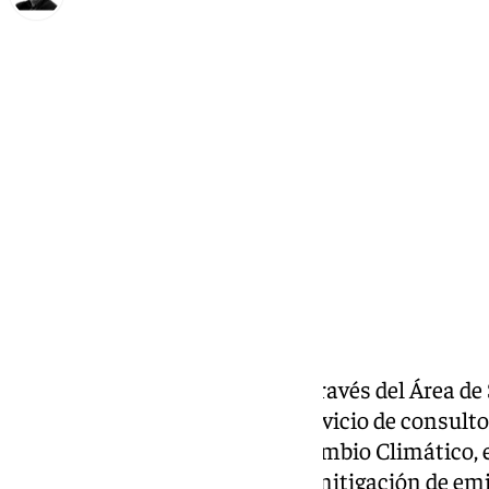
Francisco Marmolejo
sábado, 12 octubre 2024, 15:06
Compartir:
El
Ayuntamiento de Málaga
, a través del Área 
ha licitado el contrato de un servicio de consult
del Plan Municipal contra el Cambio Climático, 
actuaciones concretas para la mitigación de emi