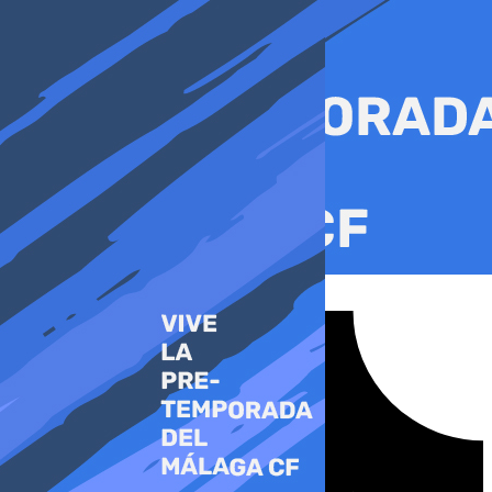
Ir
al
contenido
Tiktok