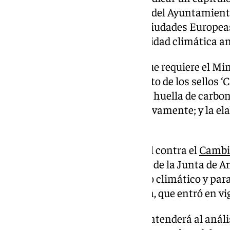
presentar el Acuerdo Climático del Ayuntamien
adscripción a la Misión de las Ciudades Europea
objetivo de conseguir la neutralidad climática a
También actualizar los datos que requiere el Min
Ecológica para el mantenimiento de los sellos ‘C
el Ayuntamiento por calcular la huella de carbo
las emisiones de gases, respectivamente; y la e
información y sensibilización.
El desarrollo del Plan Municipal contra el
Cambi
siguiendo las recomendaciones de la Junta de An
Ley de medidas frente al cambio climático y par
modelo energético en Andalucía, que entró en vi
De igual modo, la planificación atenderá al anális