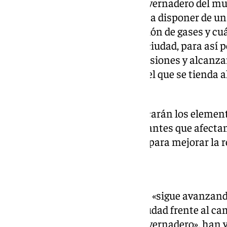
emisiones de gases de efecto invernadero del m
energético, de forma que permita disponer de un
las principales fuentes de emisión de gases y cu
consumidores de energía en la ciudad, para así p
apropiadas para reducir las emisiones y alcanzar
hacia un modelo energético en el que se tienda
combustibles fósiles.
Asimismo, precisan, se identificarán los elemen
del cambio climático más relevantes que afectan
objetivo de implantar acciones para mejorar la r
«Compromiso municipal»
Con este paso, el Ayuntamiento «sigue avanzan
aumentar la resiliencia de la ciudad frente al ca
emisiones de gases de efecto invernadero», han 