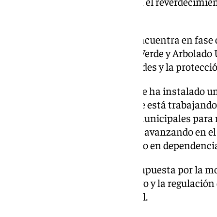
municipal por la sostenibilidad, el reverdecimien
ciudad.
En este contexto, también se encuentra en fase 
Ordenanza de Infraestructura Verde y Arbolado U
tratamiento de los espacios verdes y la protecció
En materia de calidad del aire, se ha instalado 
distintos puntos de la ciudad, se está trabajando
descarbonización de edificios municipales para 
de efecto invernadero y se sigue avanzando en el
fotovoltaicas para autoconsumo en dependencia
También en la misma línea, se apuesta por la mo
fomento del transporte colectivo y la regulación 
vehículos de movilidad personal.