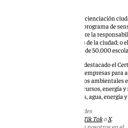
Concienciación
Por otro lado, en paralelo, la concienciación ciud
acción, con iniciativas como el programa de sen
quiero!?’, que trata de incidir sobre la responsabi
imagen de los espacios públicos de la ciudad; o 
Verde’, en el que participan más de 50.000 escol
En este apartado, también han destacado el Cert
que concede el Ayuntamiento a empresas para a
sostenibles que incluyen criterios ambientales en
minimizando el consumo de recursos, energía y 
una correcta gestión de residuos, agua, energía 
Más noticias de
101TV
en las redes
sociales:
Instagram
,
Facebook
,
Tik Tok
o
X
.
Puedes ponerte en contacto con nosotros en el