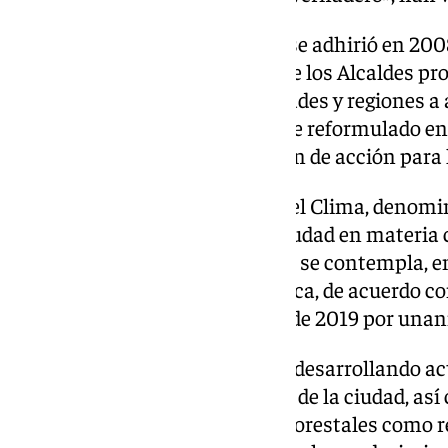
En este sentido, el Consistorio se adhirió en 200
Francisco de la Torre, al Pacto de los Alcaldes 
Europea para ayudar a las ciudades y regiones a 
climáticos y energéticos, que fue reformulado e
compromiso de redactar un plan de acción para l
En 2020 fue aprobado el Plan del Clima, denomin
de actuación y estrategias de ciudad en materia 
temporal de 2050, año en el que se contempla, ent
alcanzar la neutralidad carbónica, de acuerdo c
climática aprobada en octubre de 2019 por unan
Entre las medidas que se están desarrollando a
incremento de las zonas verdes de la ciudad, as
de nuevas áreas periurbanas y forestales como r