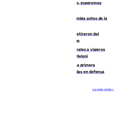
Fernando Calero: “Estamos preocupados, esperemos
que no sea nada”
Felipe VI refuerza los lazos con Colombia antes de la
llegada del nuevo presidente
Fernando Calero y Carlos Dotor se retiraron del
encuentro contra el Ceuta con molestias
España restablece controles temporales a viajeros
procedentes de Italia como repuesta a Meloni
El Málaga cae ante el Ceuta y suma la primera
derrota de la pretemporada dejando dudas en defensa
Lo más visto >
Más noticias