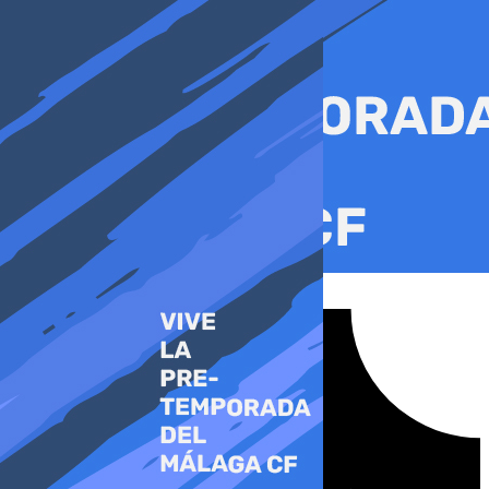
Ir
al
contenido
Tiktok