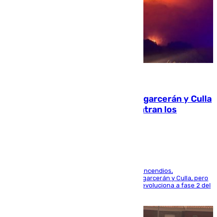
08.08.2026
Incendios de Castellón: Sierra Engarcerán y Culla
evolucionan positivamente y centran los
esfuerzos en Tírig
La UME se suma al operativo de control de los incendios,
progresando adecuadamente los de Sierra Engarcerán y Culla, pero
centrando todo el empeño en el de Culla, que evoluciona a fase 2 del
PEIF