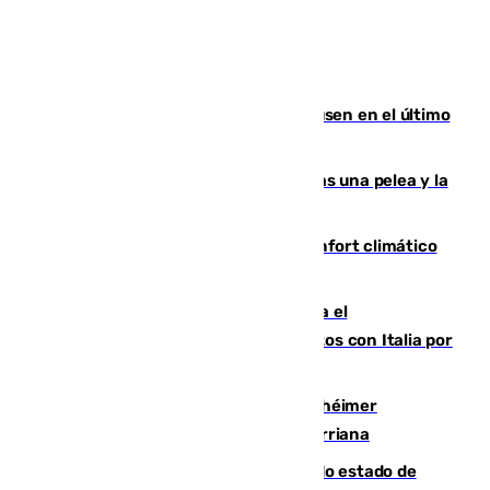
El Sevilla se desinfla ante el Leverkusen en el último
ensayo (1-2)
Tensión en la prisión de Alhaurín tras una pelea y la
incautación de un punzón
Málaga contabiliza 148 zonas de confort climático
para enfrentar las altas temperaturas
Marlaska notifica a la Unión Europea el
restablecimiento de controles fronterizos con Italia por
vía aérea y marítima
Hallan sin vida al granadino con Alzhéimer
desaparecido hace una semana en Churriana
Encuentran un cadáver en avanzado estado de