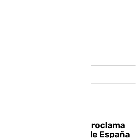
Andalucía
El barco ‘Taboga’ se proclama
campeón de la Copa de España