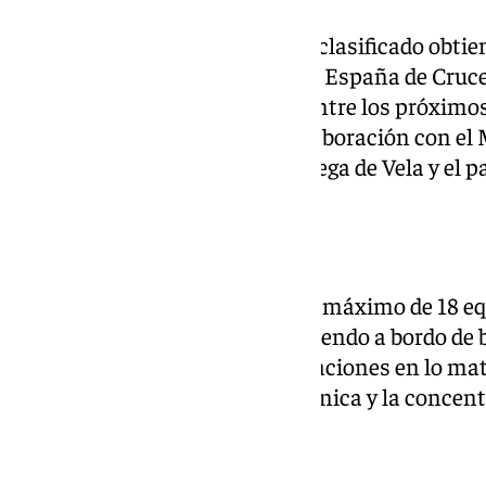
Ahora el campeón y el segundo clasificado obtien
participar en el Campeonato de España de Cruce
aguas de Bayona, Pontevedra, entre los próximos 
organización de la RFEV en colaboración con el 
Bayona, la Real Federación Gallega de Vela y el p
del Estado.
Con tal motivo se darán cita un máximo de 18 e
autónomas, todos ellos compitiendo a bordo de 
Fígaro, lo que iguala a las tripulaciones en lo mat
Después, será la destreza, la técnica y la conce
conseguirlo.