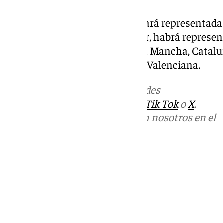
Además de la andaluza, que estará representad
de España de Cruceros Zona Sur, habrá represent
Canarias, Cantabria, Castilla La Mancha, Cataluña
Región de Murcia y Comunidad Valenciana.
Más noticias de
101TV
en las redes
sociales:
Instagram
,
Facebook
,
Tik Tok
o
X
.
Puedes ponerte en contacto con nosotros en el
correo
informativos@101tv.es
Tags:
Últimas noticias