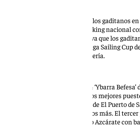
Precisamente los resultados de los gaditanos en
los que le permiten ganar el ranking nacional co
obtenidos en las siete pruebas, ya que los gadita
dos regatas puntuables; la Málaga Sailing Cup de
Coral organizada por el CM Almería.
Lo mismo le ocurre al Dufour 34 ‘Ybarra Befesa’
del RCMT Punta Umbría, pero los mejores puesto
regatas organizadas por el RCN de El Puerto de 
segundo puesto con cinco puntos más. El tercer p
‘Trebolisimo Dos Asisa’ de Curro Azcárate con 