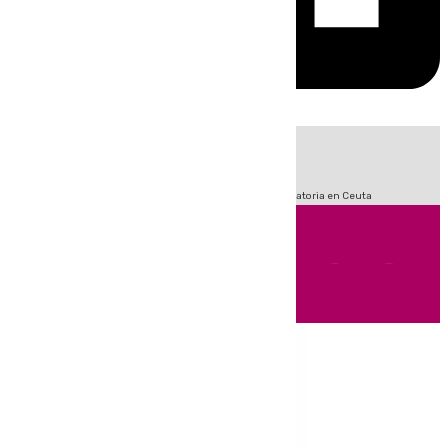
HOY
|
Sucesos
Fútbol
LaLiga
Primera División
Crisis Migratoria en Ceuta
Andalucía