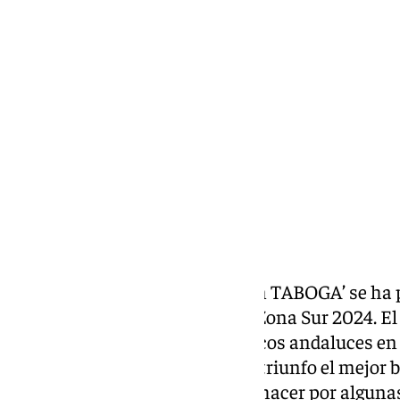
Miguel Alfonso
jueves, 12 septiembre 2024, 18:31
Compartir:
El barco ‘Escuela de Navegación TABOGA’ se ha
de España de Crucero Circuito Zona Sur 2024. E
Cádiz se impone al resto de barcos andaluces en l
cerrar el curso, y pone con este triunfo el mejo
en la que ha enseñado su buen hacer por alguna