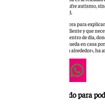
Juan, un joven de 22 años que sufre autismo, sínd
un 97 por ciento de discapacidad.
Su madre ha visitado Llegó la Hora para explicar
una persona totalmente dependiente y que neces
llevamos a las ocho y media al centro de día, don
tarde. Luego lo recogemos y se queda en casa por
muerde, agrede, rompe todo a su alrededor», ha 
Separarse de su marido para pod