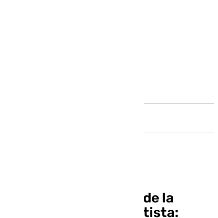
Andalucía
El grito desesperado de la
madre de un joven autista: