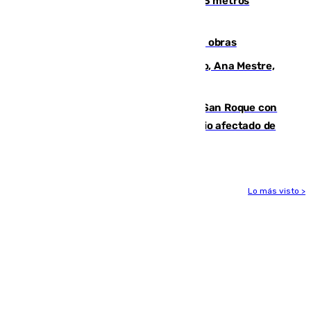
occidental malagueño recoge más de 33 metros
cúbicos de residuos
El Cádiz se afila ante un Granada en obras
La nueva presidenta del Parlamento, Ana Mestre,
hace parada institucional en Cádiz
Estabilizado el incendio forestal de San Roque con
19 familias aún desalojadas y un domicilio afectado de
gravedad
Lo más visto >
Más noticias
Ver más >