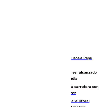
Granada despide con lágrimas y aplausos a Pepe
Habichuela
Un futbolista de 24 años muere tras ser alcanzado
por un rayo durante un partido en Tailandia
Muere un conductor tras salirse de la carretera con
su turismo en la A-480 a la altura de Jerez
Julio supera a junio en basura marina: el litoral