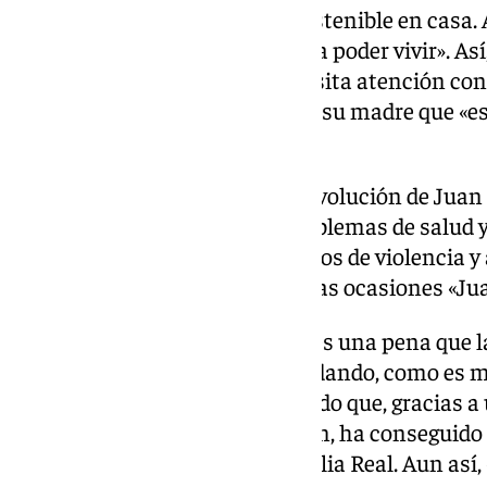
La situación, por tanto, es insostenible en casa
que «separase de su marido para poder vivir». As
en el cuidado de Juan, que necesita atención co
epilépticos, de los que comenta su madre que «e
ahí peligra su vida».
Y es que el comportamiento y evolución de Juan 
profesional, más allá de los problemas de salud
cuidadores, ya que tiene episodios de violencia 
madre ha comentado que en esas ocasiones «Jua
Asimismo, ha lamentado que «es una pena que l
pidiendo ayuda, y que estén tardando, como es m
plaza». Por otro lado, ha apuntado que, gracias a
sociales explicando su situación, ha conseguido
de Dependencia de Málaga, Noelia Real. Aun así, 