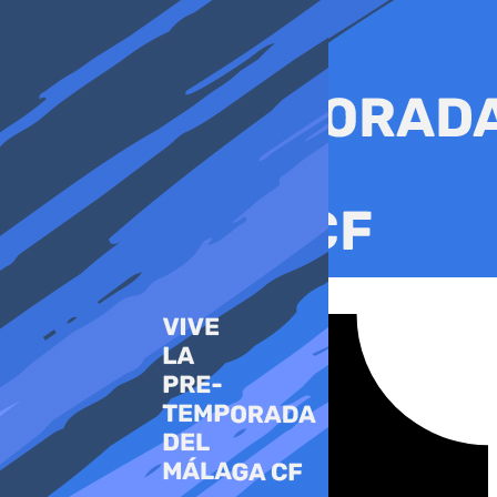
Ir
al
contenido
Tiktok