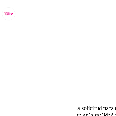
Miguel Alfonso
lunes, 11 noviembre 2024, 18:49
Compartir:
Cinco años desde que enviaron la solicitud para 
vida de dependencia absoluta: esa es la realidad