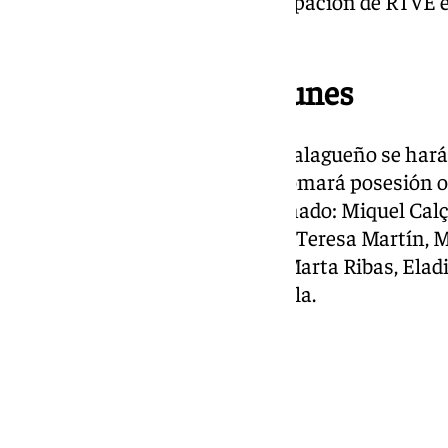
2023 y 2024, así como la participación de RTVE 
Junior esos años.
Tomará posesión el lunes
La presidencia del periodista malagueño se hará 
Congreso. En el acto también tomará posesión o
elegidos por el Congreso y el Senado: Miquel Calç
Mercedes de Pablos, Rosa León, Teresa Martín, 
Rubio, María Solana, Sergi Sol, Marta Ribas, Ela
Ignacio Ruiz Jarabo y Marina Vila.