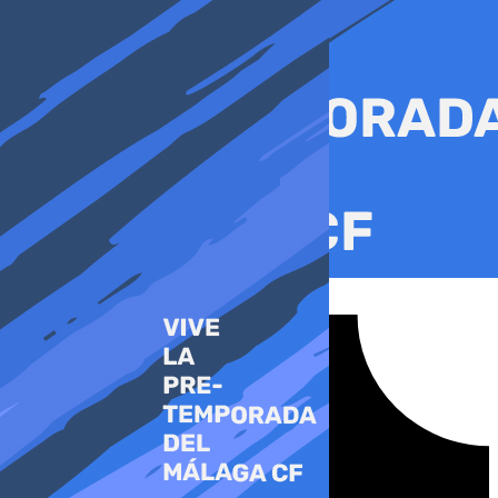
Ir
al
contenido
Tiktok