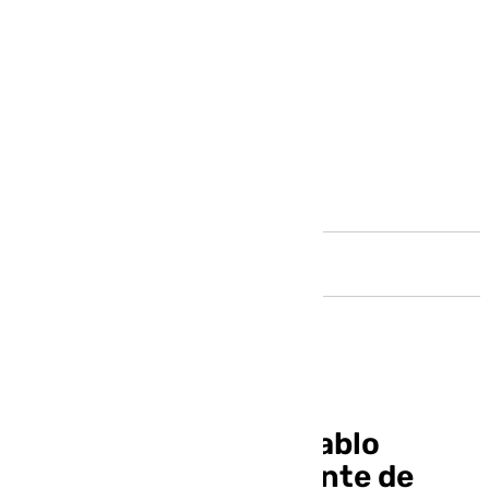
Andalucía
El malagueño José Pablo
López, nuevo presidente de