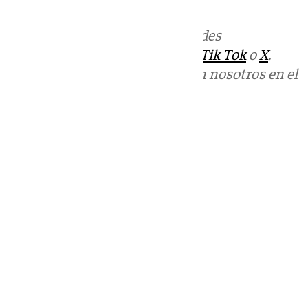
Más noticias de
101TV
en las redes
sociales:
Instagram
,
Facebook
,
Tik Tok
o
X
.
Puedes ponerte en contacto con nosotros en el
correo
informativos@101tv.es
Tags:
Últimas noticias