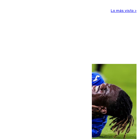
Lo más visto >
Más noticias
Ver más >