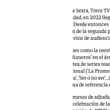
Tras su paso por medios como la Sexta, Trece TV
distintos cargos de responsabilidad, en 2022 lle
Contenidos Generales de RTVE. Desde entonces se
su gestión, como la recuperación de la segunda p
más seguida en España tras la crisis de audienci
Esto fue posible gracias a acciones como la rees
Hora de La 1’ y el estreno de ‘Mañaneros’ en el á
así como el relanzamiento del área de series re
dinamizador de la industria nacional (‘La Promesa’
‘Las Abogadas’, ‘Esto no es Suecia’, ‘Ser o no ser’…
impulso de RTVE Play, plataforma de referencia de
Además, fue responsable de las mesas de adjudic
documentales y de coordinar la celebración de l