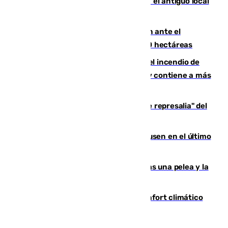
Centro de Málaga: La Tagliatella abre en el antiguo local
de Vox Sports Bar
Moreno pide extremar la precaución ante el
incendio de Niebla, que supera las 4.000 hectáreas
340 personas más desalojadas por el incendio de
Niebla, que mantiene a 410 evacuadas y contiene a más
de 500 efectivos trabajando
Italia responde ante las "medidas de represalia" del
Gobierno de Sánchez
El Sevilla se desinfla ante el Leverkusen en el último
ensayo (1-2)
Tensión en la prisión de Alhaurín tras una pelea y la
incautación de un punzón
Málaga contabiliza 148 zonas de confort climático
para enfrentar las altas temperaturas