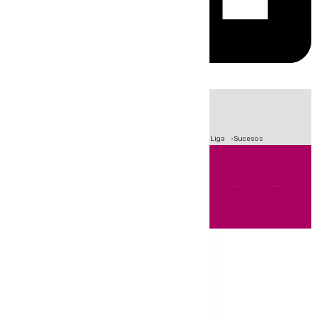
HOY
|
Fútbol
Primera División
Crisis Migratoria en Ceuta
LaLiga
Sucesos
Andalucía