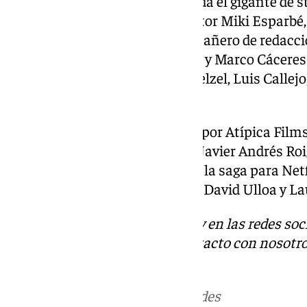
a nivel mundial y esta temporada el gigante de 
vez, con la incorporación del actor Miki Esparbé,
Inocente’ o ‘Smiley’, como compañero de redacció
reparto lo siguen Aixa Villagrán y Marco Cáceres
incorporaciones como Hugo Welzel, Luis Callejo
Romero.
Esta entrega ha sido producida por Atípica Films
guionistas Jesús Mesas Silva y Javier Andrés Ro
de adaptar la primera novela de la saga para Netf
también están como directores David Ulloa y La
Descubre más noticias de 101Tv en las redes soc
Tok
o
X
. Puedes ponerte en contacto con nosotro
informativos@101tv.es
Más noticias de
101TV
en las redes