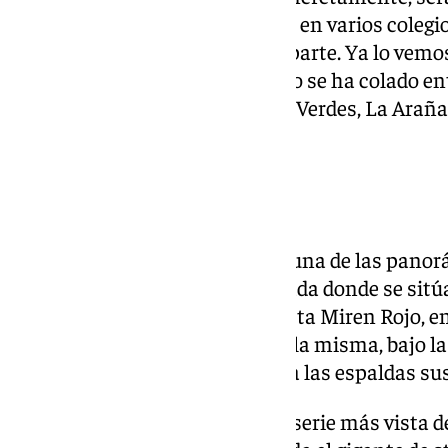
asesinatos de unas estudiantes en varios coleg
la trama central de esta nueva parte. Ya lo vemos 
la novela del escritor malagueño se ha colado en
Principal, Capuchinos, Mangas Verdes, La Araña 
escenarios.
Periodista de Málaga
El Palo seguirá siendo, además una de las panor
entrega, ya que es en esta barriada donde se sitúa
Sur, en la que trabaja la periodista Miren Rojo,
de la historia y protagonista de la misma, bajo la
Milena Smit, que además lleva a las espaldas sus
‘La Chica de nieve’ llegó a ser la serie más vist