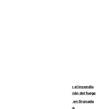
Activado el nivel 2 de emergencia en el incendio
forestal de Niebla por la compleja evolución del fuego
Controlado un incendio de rastrojos en Granada
junto a la autovía y al Callejón de Nogales