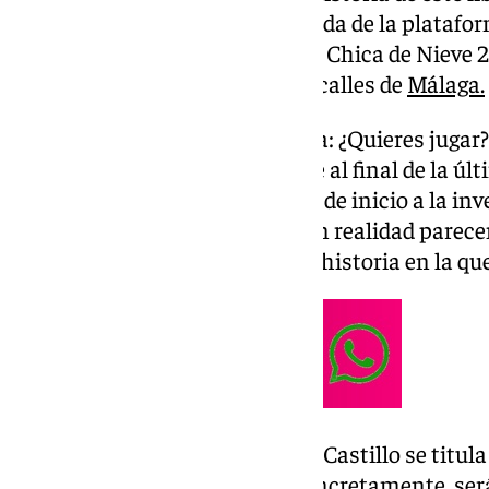
adaptaciones— corone la portada de la platafo
salones de muchos hogares. ‘La Chica de Nieve 2’
traer de vuelta el misterio a las calles de
Málaga.
Todo empieza con una pregunta: ¿Quieres jugar? E
polaroid que la periodista recibe al final de la úl
esta nueva. Será la premisa que de inicio a la in
aparentemente distintos que en realidad parec
a la protagonista en una nueva historia en la que
La secuela del éxito mundial de Castillo se titula
más está rodada en Málaga. Concretamente, será