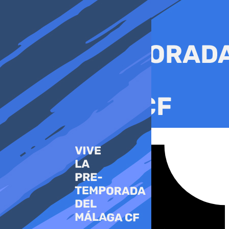
Ir
al
contenido
Tiktok