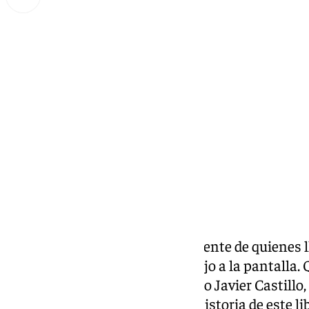
Lynx Devs
jueves, 30 enero 2025, 14:17
Compartir:
‘Tic,tac, tic, tac…’ Así suena la mente de quienes
vuelta de la periodista Miren Rojo a la pantalla.
del Alma’, del escritor malagueño Javier Castillo,
viernes, 31 de enero, cuando la historia de este 