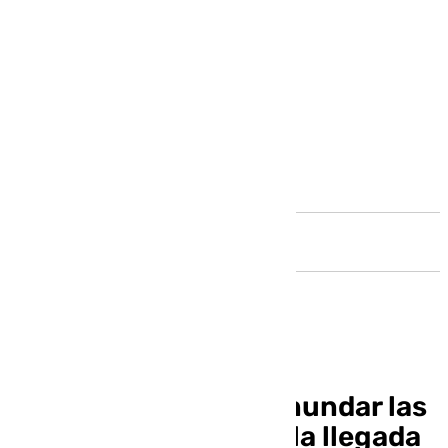
Andalucía
El misterio vuelve a inundar las
calles de Málaga con la llegada