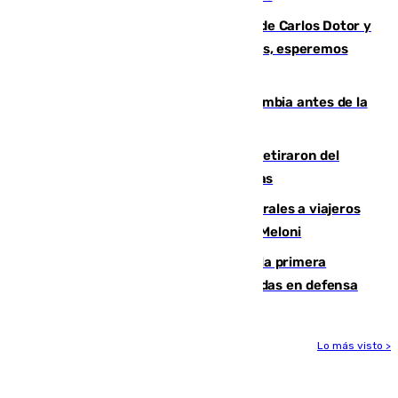
Juanfran Funes, sobre las lesiones de Carlos Dotor y
Fernando Calero: “Estamos preocupados, esperemos
que no sea nada”
Felipe VI refuerza los lazos con Colombia antes de la
llegada del nuevo presidente
Fernando Calero y Carlos Dotor se retiraron del
encuentro contra el Ceuta con molestias
España restablece controles temporales a viajeros
procedentes de Italia como repuesta a Meloni
El Málaga cae ante el Ceuta y suma la primera
derrota de la pretemporada dejando dudas en defensa
Lo más visto >
Más noticias