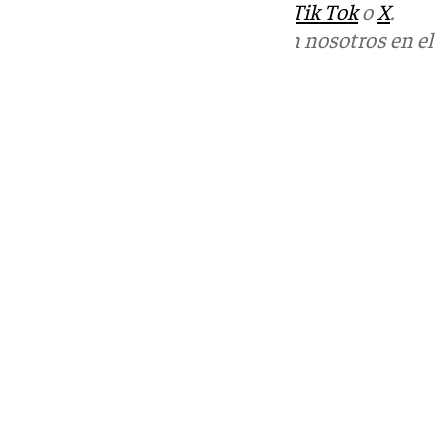
sociales:
Instagram
,
Facebook
,
Tik Tok
o
X
.
Puedes ponerte en contacto con nosotros en el
correo
informativos@101tv.es
Tags:
Últimas noticias