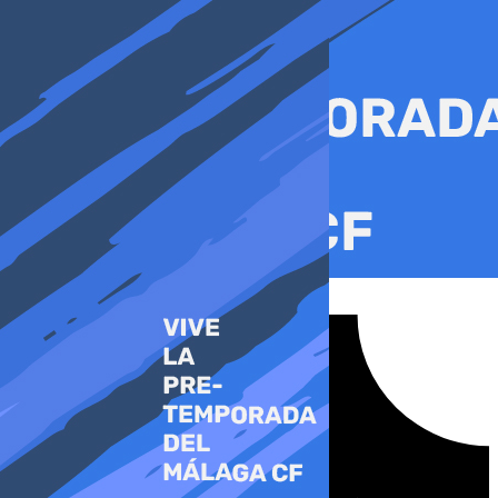
Ir
al
contenido
Tiktok