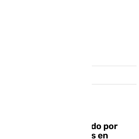
Andalucía
El odontólogo detenido por
estafar 219.000 euros en