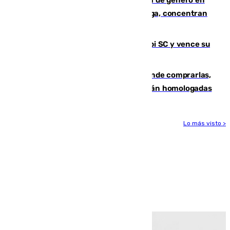
España en este 2026: Andalucía y Málaga, concentran
el foco de la tragedia
El Málaga es muy superior al Al-Arabi SC y vence su
primer encuentro de pretemporada
Gafas para el eclipse solar 2026: dónde comprarlas,
dónde conseguirlas y cómo saber si están homologadas
Lo más visto >
Más noticias
Ver más >