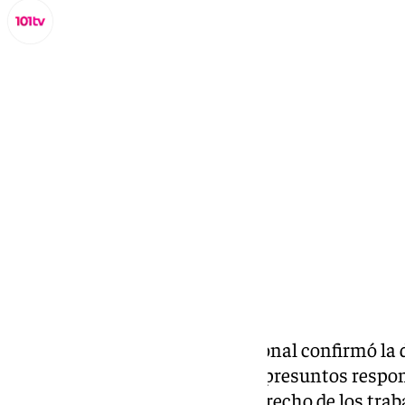
Miguel Alfonso
jueves, 28 noviembre 2024, 16:23
Compartir:
En el día de ayer la Policía Nacional confirmó l
pareja en Málaga
capital como presuntos respons
continuada y delito contra el derecho de los tra