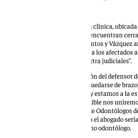
formal
Ahora la historia se repite. En la clínica, ubicada
leer un cartel que refleja que se encuentran ce
visto suspendidos sus tratamientos y Vázquez 
pare reclamar y por ello “anima a los afectados
o llevar a cabo reclamaciones extra judiciales”.
En lo que respecta a la Asociación del defensor 
abogado, la intención de no es quedarse de bra
constancia de varias afectadas y estamos a la e
documentaciones y si fuese posible nos uniremo
Vázquez espera que “el Colegio de Odontólogos de
otro de los objetivos que plantea el abogado serí
profesional para el ejercicio como odontólogo.