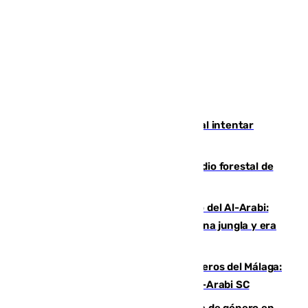
Ceuta suma 82 fallecidos en el mar al intentar
cruzar la frontera española
Huelva eleva a emergencia el incendio forestal de
Niebla
Juanfran Funes, sobre el duro juego del Al-Arabi:
“Por momentos nos hemos metido en una jungla y era
hasta peligroso”
Ya se han estrenado los tres delanteros del Málaga:
Eneko Jauregui, bigoleador contra el Al-Arabi SC
35 mujeres asesinadas por violencia de género en