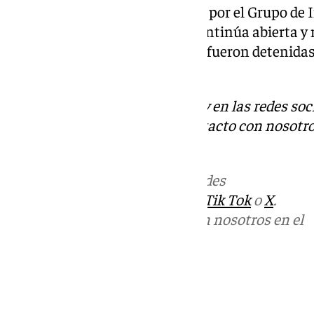
La investigación, llevada a cabo por el Grupo de 
de Distrito Centro de Málaga continúa abierta y
víctimas. Las dos personas que fueron detenida
libertad con cargos .
Descubre más noticias de 101Tv en las redes soc
Tok
o
X
. Puedes ponerte en contacto con nosotro
informativos@101tv.es
Más noticias de
101TV
en las redes
sociales:
Instagram
,
Facebook
,
Tik Tok
o
X
.
Puedes ponerte en contacto con nosotros en el
correo
informativos@101tv.es
Tags:
Últimas noticias