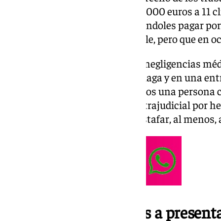
habrían defraudado más de 219.000 euros a 11 c
en la clínica Krakhmaloff, haciéndoles pagar por
ofrecía a un precio más asequible, pero que en o
Damián Vázquez es experto en negligencias médi
de Defensor del Paciente en Málaga y en una ent
confirmado que “ya hace dos años una persona c
interponer una reclamación extrajudicial por h
odontólogo acusado ahora de estafar, al menos, a 
Anima a los afectados a presen