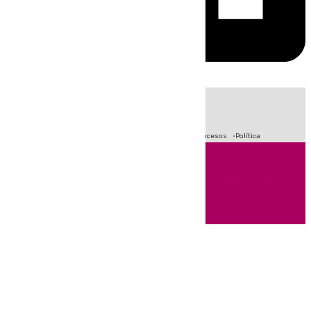
HOY
|
Fútbol
Crisis Migratoria en Ceuta
Primera División
Sucesos
Política
Andalucía