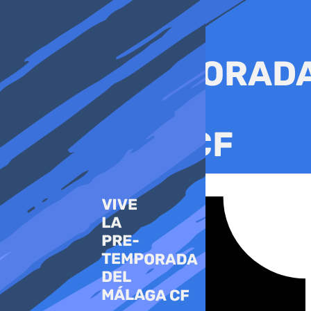
Ir
al
contenido
Tiktok