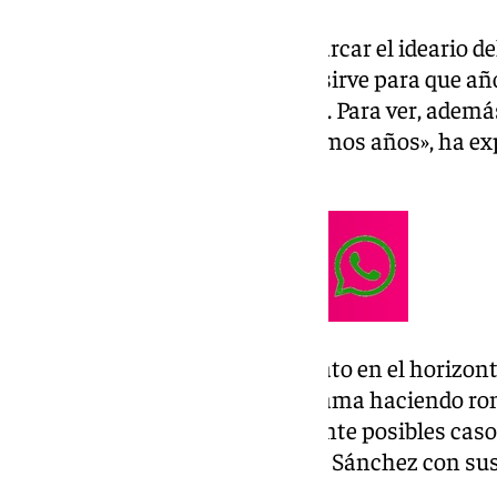
«El Congreso Federal viene a marcar el ideario de
tener sobre ideas y propuestas sirve para que año
Boletín Oficial del Estado (BOE). Para ver, además
política del partido en los próximos años», ha ex
PSOE en Málaga, Daniel Pérez.
No sólo está la cuestión de Lobato en el horizo
el ‘caso Koldo’ con Víctor de Aldama haciendo r
comunicación, las sospechas ante posibles casos
equilibrio del Gobierno de Pedro Sánchez con sus 