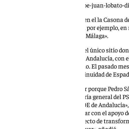
https://www.101tv.es/crisis-psoe-juan-lobato-
El también portavoz socialista en el la Casona 
esperan «propuestas concretas, por ejemplo, en 
temas a debate en la ciudad- en Málaga».
La Comunidad de Madrid no es el único sitio don
seno socialista. La situación en Andalucía, con e
Espadas, está muy en entredicho. El pasado mes
Daniel Pérez sí respaldó la continuidad de Espad
«Desde Málaga, vamos a apostar porque Pedro Sán
Gobierno central y de la secretaría general del 
como secretario general del PSOE de Andalucía», 
socialista en Málaga. «Va a contar con el apoyo 
para continuar, porque un proyecto de transform
hace tres años tiene que continuar», añadió.