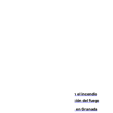
Activado el nivel 2 de emergencia en el incendio
forestal de Niebla por la compleja evolución del fuego
Controlado un incendio de rastrojos en Granada