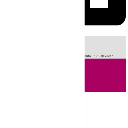
HOY
|
Fútbol
Primera División
LaLiga
Crisis Migratoria en Ceuta
101 Televisión
Andalucía