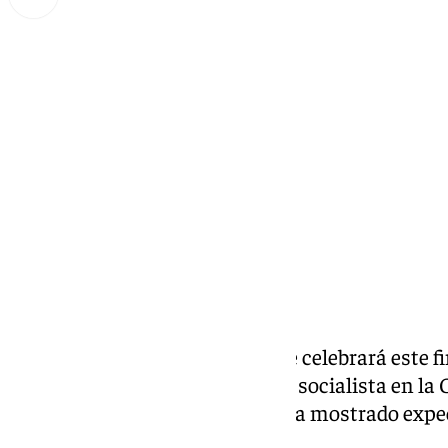
Lynx Devs
miércoles, 27 noviembre 2024, 17:37
Compartir:
El
Congreso Federal del PSOE
se celebrará este f
por la dimisión ya expresidente socialista en l
Lobato. El PSOE de Málaga, se ha mostrado expe
esperan «mucho».