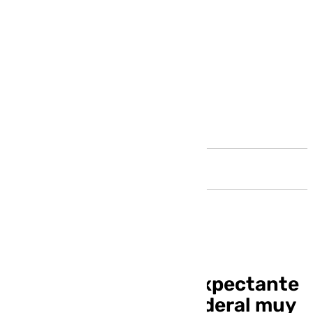
Andalucía
El PSOE de Málaga, expectante
ante un Congreso Federal muy