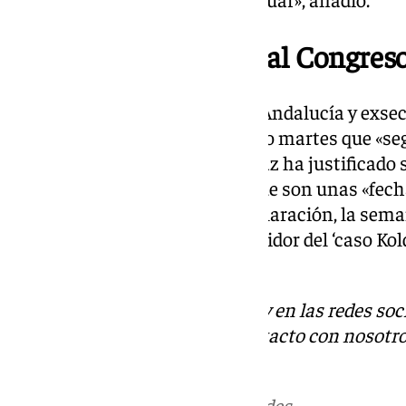
Susana Díaz acudirá al Congreso
La expresidenta de la Junta de Andalucía y exsec
Susana Díaz, señaló este pasado martes que «seg
Congreso Federal socialista. Díaz ha justificado 
cónclave teniendo en cuenta que son unas «fech
por circunstancias como la declaración, la sem
Nacional, del presunto conseguidor del ‘caso Kold
Aldama.
Descubre más noticias de 101Tv en las redes soc
Tok
o
X
. Puedes ponerte en contacto con nosotro
informativos@101tv.es
Más noticias de
101TV
en las redes