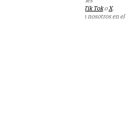
sociales:
Instagram
,
Facebook
,
Tik Tok
o
X
.
Puedes ponerte en contacto con nosotros en el
correo
informativos@101tv.es
Tags:
Últimas noticias