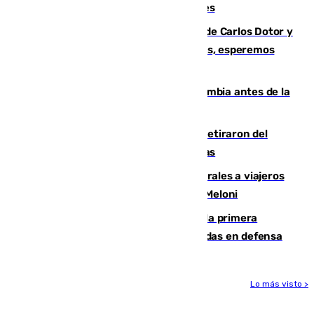
junto a la autovía y al Callejón de Nogales
Juanfran Funes, sobre las lesiones de Carlos Dotor y
Fernando Calero: “Estamos preocupados, esperemos
que no sea nada”
Felipe VI refuerza los lazos con Colombia antes de la
llegada del nuevo presidente
Fernando Calero y Carlos Dotor se retiraron del
encuentro contra el Ceuta con molestias
España restablece controles temporales a viajeros
procedentes de Italia como repuesta a Meloni
El Málaga cae ante el Ceuta y suma la primera
derrota de la pretemporada dejando dudas en defensa
Lo más visto >