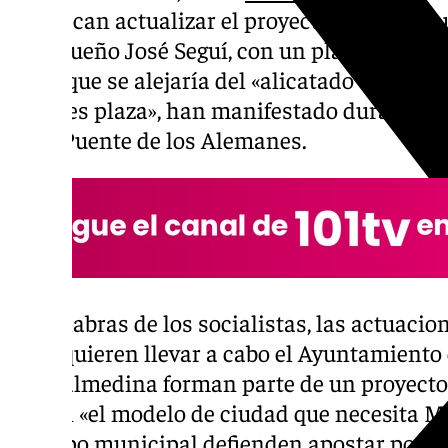
— buscan actualizar el proyecto ganador qu
malagueño José Seguí, con un plan que prom
río» y que se alejaría del «alicatado que pre
puentes plaza», han manifestado durante su
en el Puente de los Alemanes.
En palabras de los socialistas, las actuaci
años quieren llevar a cabo el Ayuntamiento e
Guadalmedina forman parte de un proyecto 
siguen «el modelo de ciudad que necesita Má
el grupo municipal defienden apostar por a