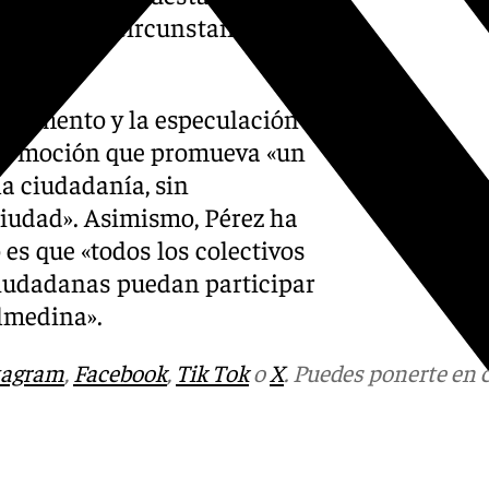
as actuales circunstancias en
el cemento y la especulación
 su moción que promueva «un
la ciudadanía, sin
ciudad». Asimismo, Pérez ha
 es que «todos los colectivos
ciudadanas puedan participar
lmedina».
tagram
,
Facebook
,
Tik Tok
o
X
. Puedes ponerte en 