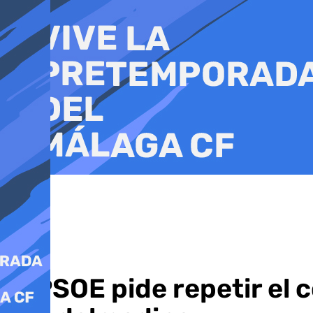
Ir
al
contenido
El PSOE pide repetir el