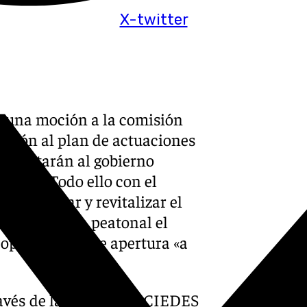
X-twitter
rá una moción a la comisión
ación al plan de actuaciones
solicitarán al gobierno
ectos. Todo ello con el
naturalizar y revitalizar el
en de manera peatonal el
 oportunidad de apertura «a
vés de la Fundación CIEDES