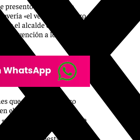
e presentó el arquitecto
overía «el verde de nuestro
tende el alcalde con sus
 intervención a los medios
ones que desde hace cinco
n el cauce del río
«que nadie quiere» y que no
laga». Es por ello que desde
nteriores propuestas «como