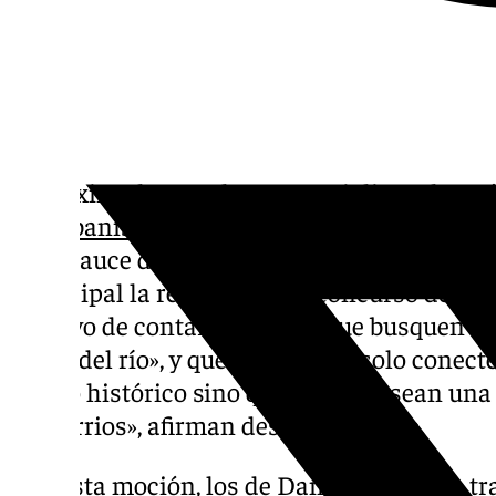
El próximo lunes, el grupo socialista eleva
de
Urbanismo, Movilidad y Seguridad
en rel
en el cauce del río Guadalmedina, en el que 
municipal la repetición del concurso de proy
objetivo de contar con ideas que busquen «re
cauce del río», y que además no solo conect
centro histórico sino que también sean una
los barrios», afirman desde el partido.
Con esta moción, los de
Daniel Pérez
—a tra