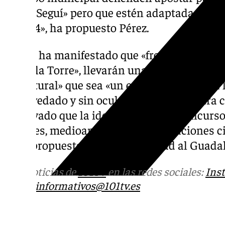
las de Seguí» pero que estén adaptadas «a l
el 2024», ha propuesto Pérez.
El edil ha manifestado que «frente al gris d
de De la Torre», llevarán una propuesta en
río natural» que sea «un espacio verde para 
embovedado y sin ocultar el río de nuestra 
subrayado que la idea de repetir el concurso
sociales, medioambientales, asociaciones 
en la propuesta para dar dignidad al Guada
Más noticias de
101TV
en las redes sociales:
Ins
correo
informativos@101tv.es