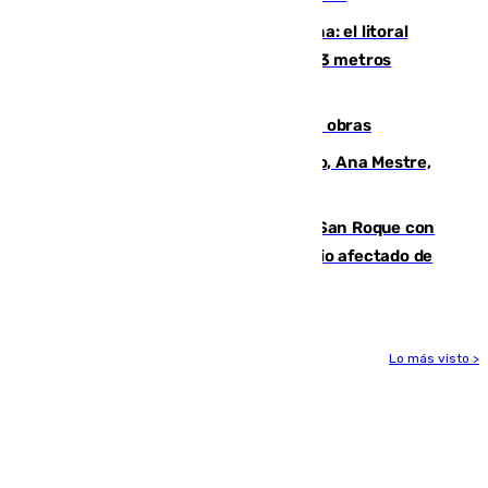
Julio supera a junio en basura marina: el litoral
occidental malagueño recoge más de 33 metros
cúbicos de residuos
El Cádiz se afila ante un Granada en obras
La nueva presidenta del Parlamento, Ana Mestre,
hace parada institucional en Cádiz
Estabilizado el incendio forestal de San Roque con
19 familias aún desalojadas y un domicilio afectado de
gravedad
Lo más visto >
Más noticias
Ver más >