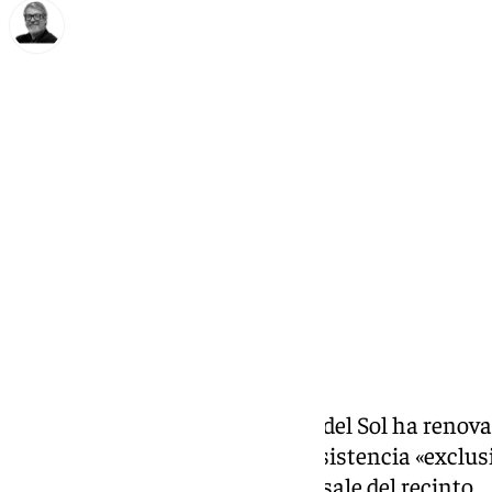
Francisco Marmolejo
martes, 24 septiembre 2024, 18:04
Compartir:
El
Aeropuerto
de Málaga-Costa del Sol ha renov
permitirá a los pasajeros una asistencia «exclus
viaje, desde que llega hasta que sale del recinto.