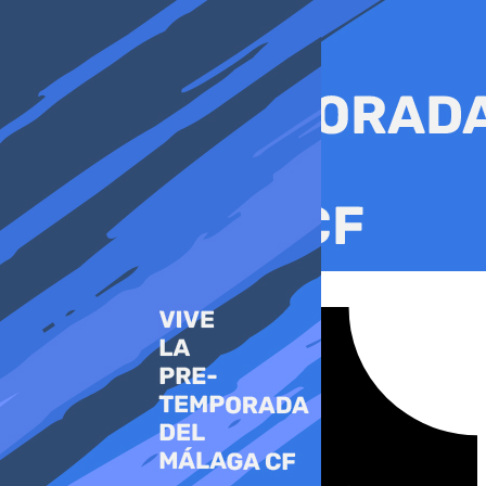
Ir
al
contenido
Tiktok