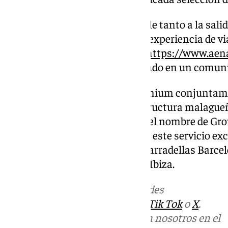
La asistencia personal es posible tanto a la salid
aeropuerto, «garantizando una experiencia de vi
contratar en la web de Aena —
https://www.aena
vip/servicios-pre…
–, han señalado en un comun
Aena ha licitado el servicio Premium conjuntam
la red. Además de en la infraestructura malagu
registrada a nivel nacional con el nombre de Gr
Aeroportuarios, se encargará de este servicio ex
Suárez Madrid-Barajas, Josep Tarradellas Barcel
donde ya se presta el servicio, e Ibiza.
Más noticias de
101TV
en las redes
sociales:
Instagram
,
Facebook
,
Tik Tok
o
X
.
Puedes ponerte en contacto con nosotros en el