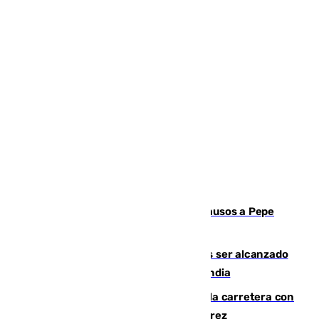
Granada despide con lágrimas y aplausos a Pepe
Habichuela
Un futbolista de 24 años muere tras ser alcanzado
por un rayo durante un partido en Tailandia
Muere un conductor tras salirse de la carretera con
su turismo en la A-480 a la altura de Jerez