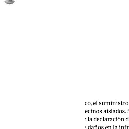
Carlos Rico
viernes, 1 noviembre 2024, 18:28
Compartir:
En
Álora
este viernes, poco a poco, el suministro
en la localidad, donde aún hay vecinos aislados. 
ha informado de que va solicitar la declaración 
afectada gravemente ya que «los daños en la inf