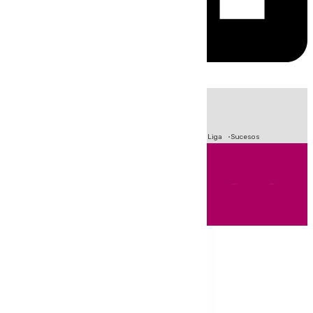
HOY
|
Fútbol
Primera División
Crisis Migratoria en Ceuta
LaLiga
Sucesos
Andalucía