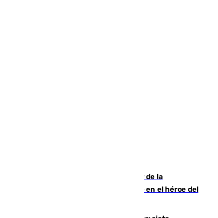
Ferrán Torres, nombrado embajador de la
Comunidad Valenciana tras convertirse en el héroe del
Mundial