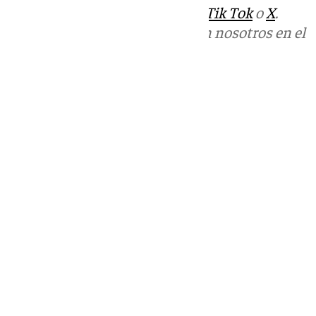
sociales:
Instagram
,
Facebook
,
Tik Tok
o
X
.
Puedes ponerte en contacto con nosotros en el
correo
informativos@101tv.es
Tags:
Últimas noticias