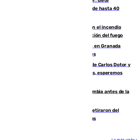
Andalucía sigue asfixiada por el calor: siete
provincias, en alerta por temperaturas de hasta 40
grados
Activado el nivel 2 de emergencia en el incendio
forestal de Niebla por la compleja evolución del fuego
Controlado un incendio de rastrojos en Granada
junto a la autovía y al Callejón de Nogales
Juanfran Funes, sobre las lesiones de Carlos Dotor y
Fernando Calero: “Estamos preocupados, esperemos
que no sea nada”
Felipe VI refuerza los lazos con Colombia antes de la
llegada del nuevo presidente
Fernando Calero y Carlos Dotor se retiraron del
encuentro contra el Ceuta con molestias
Lo más visto >