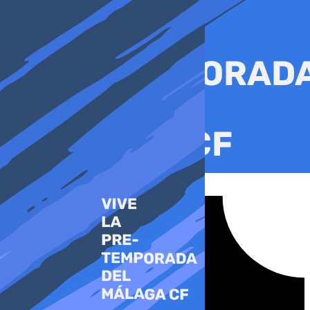
Ir
al
contenido
Tiktok