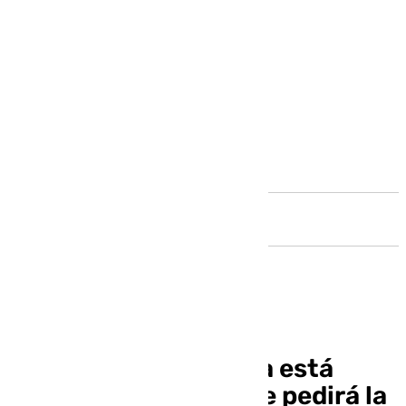
Andalucía
El suministro de agua está
volviendo a Álora, que pedirá la