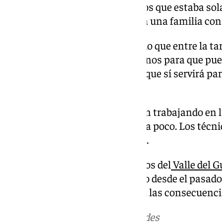
como una mujer de unos 80 años que estaba sola y
ha llevado comida, al igual que a una familia co
Al respecto, el regidor ha añadido que entre la ta
podría acondicionarse los caminos para que pue
no quedarán restablecidos, aunque sí servirá pa
entrar y salir».
Unas 14 maquinarias continúan trabajando en la
restablecer la normalidad poco a poco. Los técn
trabajan para evaluar los daños.
Álora, junto con otros municipios del
Valle del 
localidades que más han sufrido desde el pasado 
mañana de este pasado martes, las consecuenci
Más noticias de
101TV
en las redes