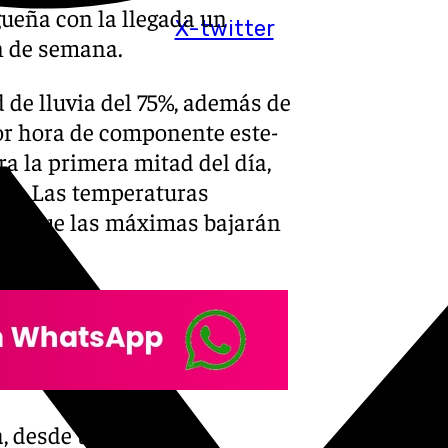
ueña con la llegada un
X-twitter
in de semana.
 de lluvia del 75%, además de
por hora de componente este-
ra la primera mitad del día,
ño. Las temperaturas
ras que las máximas bajarán
, desde un 25% de