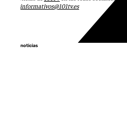
correo
informativos@101tv.es
Tags:
Últimas noticias