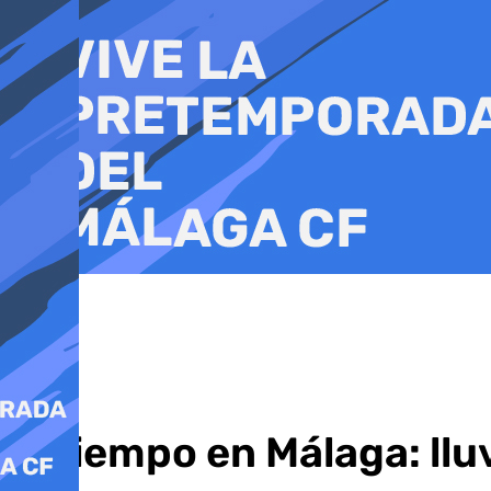
Ir
al
contenido
El tiempo en Málaga: llu