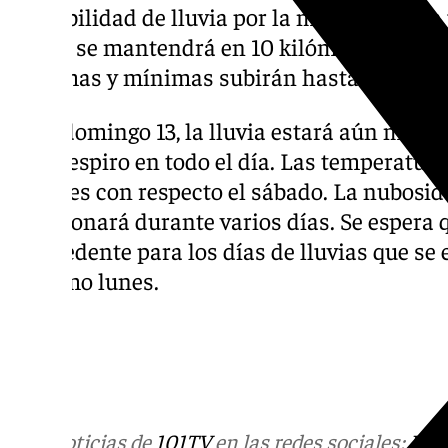
probabilidad de lluvia por la mañana hasta u
viento se mantendrá en 10 kilómetros por h
máximas y mínimas subirán hasta los 26 y 
Ya el domingo 13, la lluvia estará aún más p
dará respiro en todo el día. Las temperatur
estables con respecto el sábado. La nubosida
abandonará durante varios días. Se espera 
antecedente para los días de lluvias que se
próximo lunes.
Más noticias de
101TV
en las redes sociales:
Ins