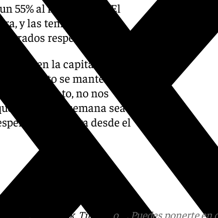
n 55% al final del día. El
ora, y las temperaturas
22 grados respectivamente.
resente en la capital, que no
as y el viento se mantendrán
d, por lo tanto, no nos
que este fin de semana sea un
 esperan en Málaga desde el
tagram
,
Facebook
,
Tik Tok
o
X
. Puedes ponerte en 