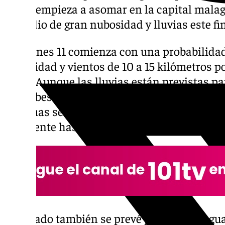
otoño empieza a asomar en la capital malag
episodio de gran nubosidad y lluvias este f
El viernes 11 comienza con una probabilidad
nubosidad y vientos de 10 a 15 kilómetros 
oeste. Aunque las lluvias están previstas pa
las nubes no abandonarán el cielo malague
mínimas se mantienen en 19 grados, mient
levemente hasta los 23 grados.
El sábado también se prevé pasado por agua