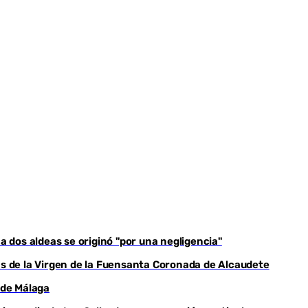
Youtube
 a dos aldeas se originó "por una negligencia"
yas de la Virgen de la Fuensanta Coronada de Alcaudete
 de Málaga