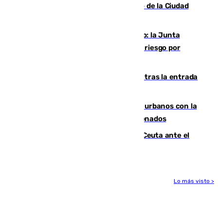
de los blanquiazules en busca del Trofeo de la Ciudad
Autónoma
Málaga, en alerta por el virus del Nilo: la Junta
decreta Campanillas como zona de alto riesgo por
varios casos recientes
El Gobierno registra 1.342 menores tras la entrada
masiva del pasado 30 de julio
Cádiz despide seis «puntos negros» urbanos con la
orden de retirada para quioscos abandonados
La Armada suma cuatro buques en Ceuta ante el
aviso de un nuevo cruce el 15 de agosto
Lo más visto >
Más noticias