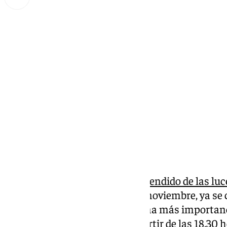
Miguel Alfonso
martes, 26 noviembre 2024, 18:47
Compartir:
Los días que quedan para el
encendido de las lu
tendrá lugar este viernes 29 de noviembre, ya se
mano. Un acto que cada vez gana más importanci
encenderá por primera vez a partir de las 18.30 h