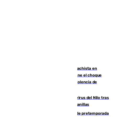
Moreno condena el último crimen machista en
Benahavís mientras el Gobierno mantiene el choque
con la Junta por las competencias de violencia de
género
Málaga refuerza la vigilancia por el virus del Nilo tras
detectar un mosquito positivo en Campanillas
Málaga-Ceuta: cuarto compromiso de pretemporada