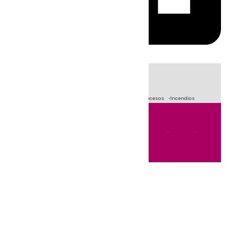
HOY
|
Fútbol
Primera División
Crisis Migratoria en Ceuta
Sucesos
Incendios
Andalucía