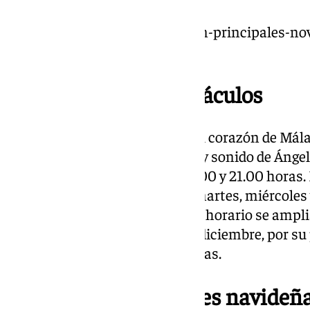
https://www.101tv.es/estas-son-principales-n
malaga/
Horario de los espectáculos
La arteria más emblemática del corazón de Málaga
diseño. El espectáculo de luces y sonido de Ánge
costumbre, será a las 18.30, 20.00 y 21.00 horas.
18.30 y 00.00 horas los lunes, martes, miércoles 
sábados y vísperas de festivo, el horario se ampl
madrugada. Los días 24 y 31 de diciembre, por s
encendidas hasta las 06.00 horas.
Novedades de las luces navideñ