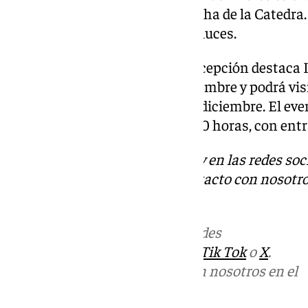
sobre la fachada de la torre mocha de la Catedra
además, regresará el bosque de luces.
En el Jardín Botánico de la Concepción destaca 
puertas este viernes 29 de noviembre y podrá visi
excepción de los días 24 y 31 de diciembre. El eve
tramos horarios, de 18:30 a 21:30 horas, con en
Descubre más noticias de 101Tv en las redes soc
Tok
o
X
. Puedes ponerte en contacto con nosotro
informativos@101tv.es
.
Más noticias de
101TV
en las redes
sociales:
Instagram
,
Facebook
,
Tik Tok
o
X
.
Puedes ponerte en contacto con nosotros en el
correo
informativos@101tv.es