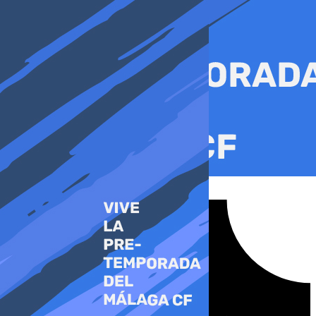
Ir
al
contenido
Tiktok