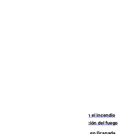
Activado el nivel 2 de emergencia en el incendio
forestal de Niebla por la compleja evolución del fuego
Controlado un incendio de rastrojos en Granada