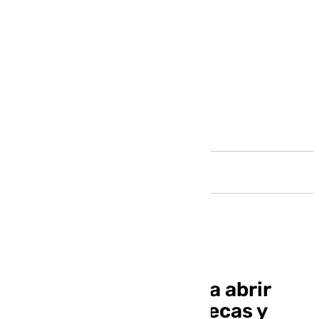
Andalucía
Este viernes vuelven a abrir
monumentos, bibliotecas y