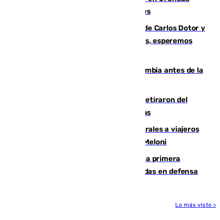
junto a la autovía y al Callejón de Nogales
Juanfran Funes, sobre las lesiones de Carlos Dotor y
Fernando Calero: “Estamos preocupados, esperemos
que no sea nada”
Felipe VI refuerza los lazos con Colombia antes de la
llegada del nuevo presidente
Fernando Calero y Carlos Dotor se retiraron del
encuentro contra el Ceuta con molestias
España restablece controles temporales a viajeros
procedentes de Italia como repuesta a Meloni
El Málaga cae ante el Ceuta y suma la primera
derrota de la pretemporada dejando dudas en defensa
Lo más visto >