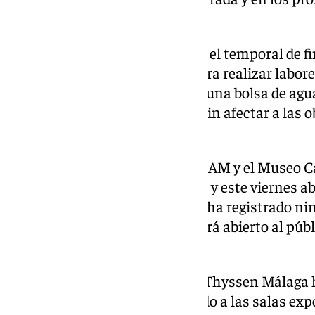
apertura del mismo.
Cabe recordar que también tras el temporal de fi
Museo Ruso de Málaga cerró para realizar labor
edificio. Las lluvias provocaron una bolsa de agua
ocasionó algunas filtraciones, sin afectar a las 
actualmente.
Por otro lado, en cuanto al MUPAM y el Museo C
registrado incidencias menores y este viernes ab
El Centre Pompidou Málaga no ha registrado nin
salas y espacios, por lo que estará abierto al púb
habitual.
Por su parte, el Museo Carmen Thyssen Málaga h
menores, que no han repercutido a las salas expo