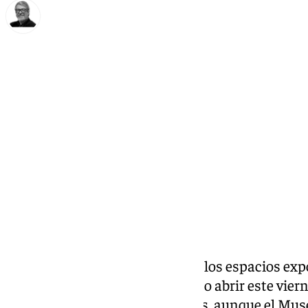
Francisco Marmolejo
jueves, 14 noviembre 2024, 19:38
Compartir:
Los monumentos, bibliotecas y los espacios expo
ciudad de Málaga tienen previsto abrir este vie
cerrados por las intensas lluvias, aunque el Mus