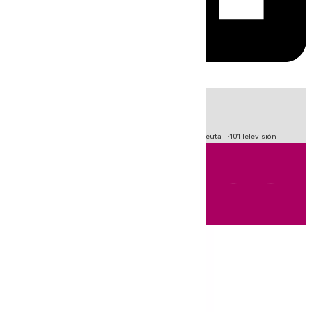
HOY
|
Fútbol
Primera División
LaLiga
Crisis Migratoria en Ceuta
101 Televisión
Andalucía