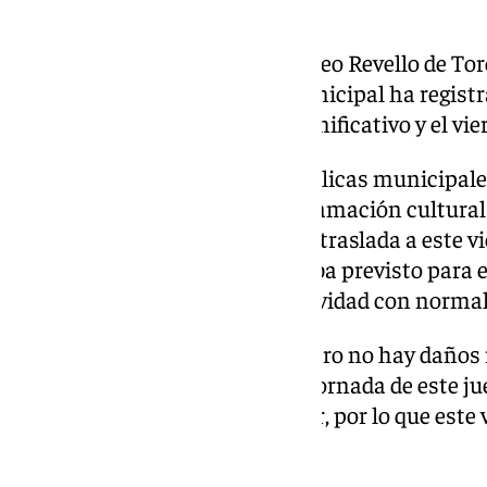
reanudarán su actividad.
La Casa Gerald Brenan y el Museo Revello de Tor
con normalidad. El Archivo Municipal ha registr
no ha causado ningún daño significativo y el vie
Por su parte, las bibliotecas públicas municipal
al público. En cuanto a la programación cultural
escénicos, ‘Factoría Echegaray’ traslada a este v
de Christopher Reeve’, que estaba previsto para es
programación continúa su actividad con normal
En cuanto a Alcazaba y Gibralfaro no hay daños 
monumentos y a lo largo de la jornada de este j
presentaban, de carácter menor, por lo que este
en su horario habitual.