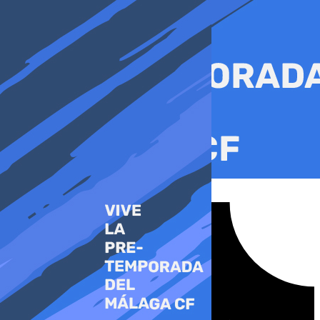
Ir
al
contenido
Tiktok