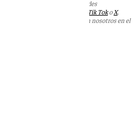
Más noticias de
101TV
en las redes
sociales:
Instagram
,
Facebook
,
Tik Tok
o
X
.
Puedes ponerte en contacto con nosotros en el
correo
informativos@101tv.es
Tags:
Últimas noticias