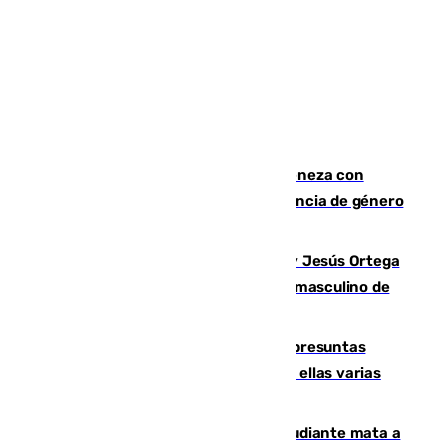
Retiene a su mujer en su casa y ameneza con
quemar la vivienda: nuevo caso de violencia de género
en Málaga
Dos sevillanos de oro: Manuel Cruz y Jesús Ortega
ganan el campeonato del mundo sub19 masculino de
remo
Un juzgado de Ceuta investiga seis presuntas
agresiones sexuales a migrantes, entre ellas varias
menores
Desastre en Tailandia: un joven estudiante mata a