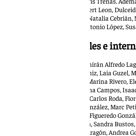
Martín, Samantha Hudson, y Cris Trenas. Además
Hermosilla, Amador Rojas, Rupert Leon, Dulceida
Ninosa Blanca, Noelia Bonilla, Natalia Cebrián,
González, Solange Janssens, Antonio López, Sus
Más artistas nacionales e intern
Además de estos nombres, se unirán Alfredo Lag
Romero, Pavel Giroud, Julia Juaniz, Laia Guzel, 
Moreno García, Julián Andión, Marina Rivero, El
Jesús Sobo, Rocío Medina, Marina Campos, Isaac B
Ana Martínez Pozo, Ana Abade, Carlos Roda, Fior
Espinosa, Rosa Castro, Lidia González, Marc Peti
Caravas, Michael Mattew, Pilar Figueredo Gonzá
Patricia Monereo, Rubén Martín, Sandra Bustos,
González Ramírez, Esperanza Aragón, Andrea Gon