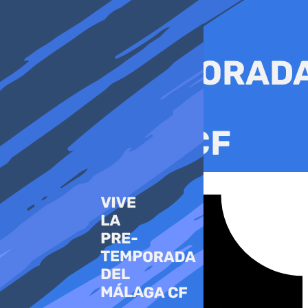
Ir
al
contenido
Tiktok