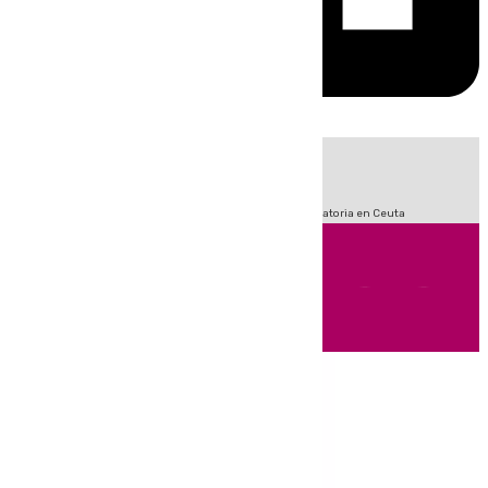
HOY
|
Fútbol
Sucesos
LaLiga
Primera División
Crisis Migratoria en Ceuta
Andalucía