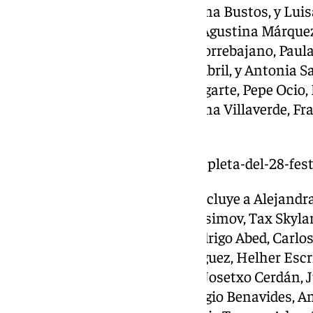
Escolar, Mercedes Morán, Justina Bustos, y Lui
presentes Lucía Martínez Lag, Agustina Márquez
Pérez, Julia Montero, Adriana Torrebajano, Paula
Marta Díaz, María León, Silvia Abril, y Antonia
ver a Nina El Hammami, Eva Ugarte, Pepe Ocio, 
Marina Redondo, Abril Cois, Aicha Villaverde, Fr
entre otros.
https://www.101tv.es/guia-completa-del-28-fes
La lista de invitados también incluye a Alejandr
Jonathan Cabanelas, Gleb Abrosimov, Tax Skyla
Soto, Nene (Carlos Librado), Rodrigo Abed, Carlo
Palomero, Víctor Moreno Rodríguez, Helher Escr
Trillo, Carlos Sánchez Serrano, Josetxo Cerdán, 
Laura Ortoro, Chus Nevado, Sergio Benavides, A