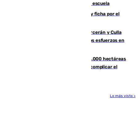
tiros a sus abuelo y a profesores en una escuela
Luca Zidane rompe con el Granada y ficha por el
Leganés
Incendios de Castellón: Sierra Engarcerán y Culla
evolucionan positivamente y centran los esfuerzos en
Tírig
El incendio de Niebla ya supera las 4.000 hectáreas
afectadas y "se espera que se vuelva a complicar el
fuego"
Lo más visto >
Más noticias
Ver más >