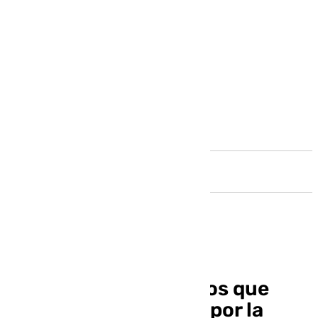
Andalucía
Estos son los invitados que
pasarán este viernes por la