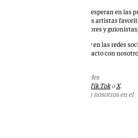
Como cada año, ya hay quienes esperan en las pu
su autógrafo o fotografía con sus artistas favori
influencers, directores, productores y guionista
Descubre más noticias de 101Tv en las redes soc
Tok o X. Puedes ponerte en contacto con nosotro
informativos@101tv.es
Más noticias de
101TV
en las redes
sociales:
Instagram
,
Facebook
,
Tik Tok
o
X
.
Puedes ponerte en contacto con nosotros en el
correo
informativos@101tv.es
Tags:
Últimas noticias