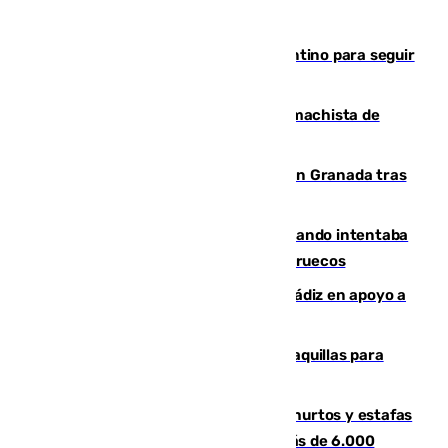
Marruecos, la principal baza de Infantino para seguir
al frente de la FIFA
Pedro Sánchez condena el crimen machista de
Benahavís
Angustioso rescate de una familia en Granada tras
caer su coche por un terraplén
Fallece un joven tras caer al mar cuando intentaba
entrar en parapente a Ceuta desde Marruecos
CIES NO moviliza a la provincia de Cádiz en apoyo a
la respuesta humanitaria de Ceuta
El mercado de Jerez refrigera sus taquillas para
facilitar las compras a sus visitantes
Detenida una pareja por presuntos hurtos y estafas
en Málaga tras ser descubiertos con más de 6.000