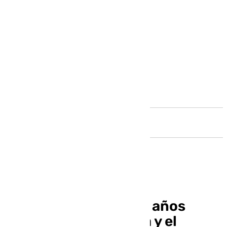
Andalucía
Fallece el joven de 25 años
tiroteado en Marbella y el