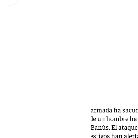
Miguel Alfonso
viernes, 3 octubre 2025, 16:47
Compartir:
Un nuevo episodio de violencia armada ha sacudi
Puerto Banús, en Marbella, donde un hombre ha fa
disparos en plena avenida José Banús. El ataque 
13.30 horas, cuando múltiples testigos han aler