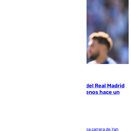
07.08.2026
El fichaje más caro de la historia del Real Madrid
costaba 105 millones de euros menos hace un
año y jugaba en Leganés
Del filial pepinero a récord absoluto: la meteórica carrera de Yan