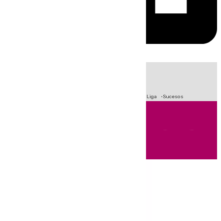
HOY
|
Fútbol
Primera División
Crisis Migratoria en Ceuta
LaLiga
Sucesos
Andalucía