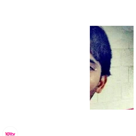
‘Nekem’