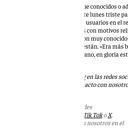
Son numerosos los mensajes que conocidos o adm
están emitiendo a lo largo de este lunes triste p
Los Boliches, que ha unido a los usuarios en el r
Entre sus creaciones, ha grafitis con motivos re
deportivos, que a buen seguro son muy conocido
que pasan por las calles donde están. «Era más b
Carmen, descansa en paz hermano, en gloria esté
un usuario.
Descubre más noticias de
101Tv
en las redes soc
Tok
o
X
. Puedes ponerte en contacto con nosotro
informativos@101tv.es
Más noticias de
101TV
en las redes
sociales:
Instagram
,
Facebook
,
Tik Tok
o
X
.
Puedes ponerte en contacto con nosotros en el