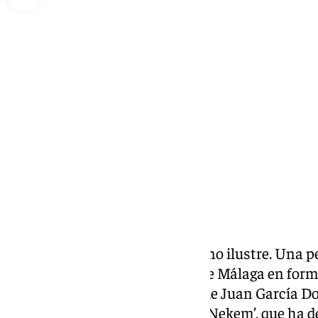
Miguel Alfonso
lunes, 24 febrero 2025, 17:21
Compartir:
Fuengirola
ha perdido a un vecino ilustre. Una p
las paredes de este municipio de Málaga en forma 
se han hecho eco de la muerte de Juan García Don
nombre con el que firmaba era ‘Nekem’, que ha 