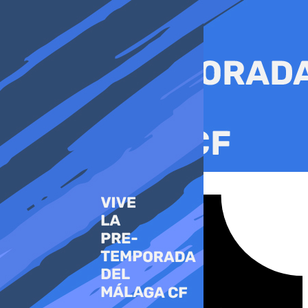
Ir
al
contenido
Tiktok