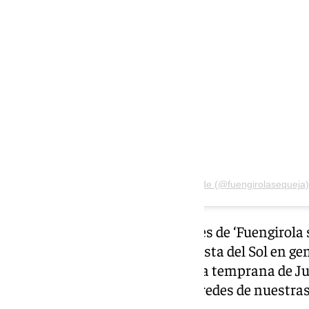
Una publicación compartida de (@fuengirolasequeja)
Desde la cuenta de redes sociales de ‘Fuengirola s
vecinos del municipio y de la Costa del Sol en g
pésame y su dolor por la marcha temprana de Ju
haber «llevado su arte en las paredes de nuestras 