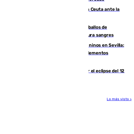
El Rey traslada a Vivas su respaldo a Ceuta ante la
crisis migratoria
El primer ciclo de las carreras de caballos de
Sanlúcar arranca este sábado con 27 pura sangres
Continúan los cierres de parques caninos en Sevilla:
se detectan alimentos que contienen elementos
peligrosos
Estos son los mejores sitios para ver el eclipse del 12
de agosto en la provincia de Málaga
Lo más visto >
Más noticias
Ver más >