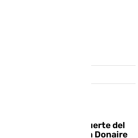
Andalucía
Fuengirola llora la muerte del
grafitero Juan García Donaire