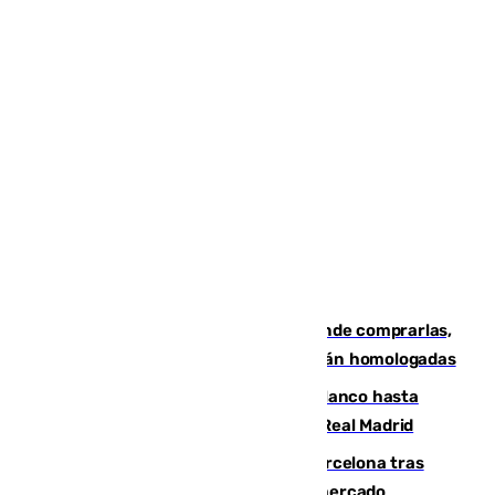
Gafas para el eclipse solar 2026: dónde comprarlas,
dónde conseguirlas y cómo saber si están homologadas
Vinícius Júnior seguirá vestido de blanco hasta
2032 tras cerrar su renovación con el Real Madrid
Rodrigo negocia su fichaje por el Barcelona tras
romper con el Madrid y revoluciona el mercado