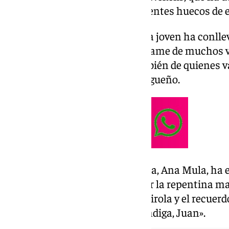
arte urbano por murales y diferentes huecos de es
El fallecimiento de esta persona joven ha conll
ánimo a los familiares y del pésame de muchos 
personalmente a Nekem y también de quienes va
hecho por este municipio malagueño.
La propia alcaldesa de la localida, Ana Mula, h
condolencias: «Consternada por la repentina ma
Nos quedan sus obras en Fuengirola y el recuerd
Que la Virgen del Carmen te bendiga, Juan».