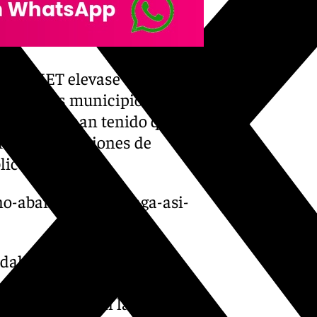
ue AEMET elevase el aviso
ia. En los municipios
toridades han tenido que
r las inundaciones de
lica.
s-no-abandonan-malaga-asi-
uadalmina y Guadalmansa
y 79,2 litros en las últimas
os 130 litros en las últimas