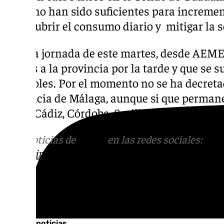
estas no han sido suficientes para incremen
para cubrir el consumo diario y mitigar la 
Para la jornada de este martes, desde AEME
lluvias a la provincia por la tarde y que s
miércoles. Por el momento no se ha decreta
provincia de Málaga, aunque si que permane
sobre Cádiz, Córdoba, Sevilla y Huelva.
Más noticias de
101TV
en las redes sociales:
Ins
correo
informativos@101tv.es
Tags:
Últimas noticias