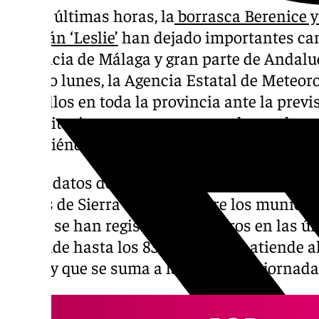
En las últimas horas, la
borrasca Berenice y 
huracán ‘Leslie’
han dejado importantes can
provincia de Málaga y gran parte de Andaluc
pasado lunes, la Agencia Estatal de Meteoro
amarillos en toda la provincia ante la previ
precipitaciones en apenas unas horas, lo q
cumpliéndose, especialmente en la parte oc
Según datos de Hidrosur, los mayores acum
Reales de Sierra Bermeja, entre los municip
donde se han registrado 74,2 litros en las ú
asciende hasta los 83,3 litros si se atiende 
horas y que se suma a las lluvias de jornada