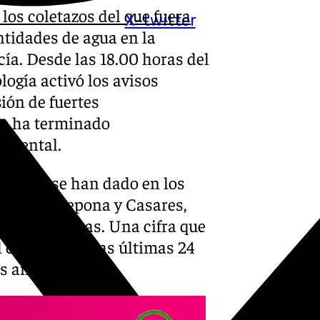
los coletazos del que fuera
X-twitter
tidades de agua en la
ía. Desde las 18.00 horas del
logía activó los avisos
sión de fuertes
ue ha terminado
cidental.
ulados se han dado en los
ios de Estepona y Casares,
ltimas 12 horas. Una cifra que
al cómputo de las últimas 24
s anteriores.