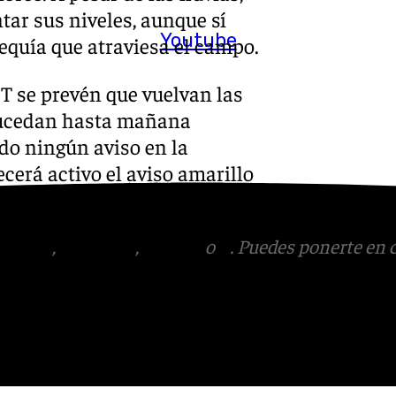
tar sus niveles, aunque sí
Youtube
sequía que atraviesa el campo.
T se prevén que vuelvan las
e sucedan hasta mañana
do ningún aviso en la
cerá activo el aviso amarillo
tagram
,
Facebook
,
Tik Tok
o
X
. Puedes ponerte en 