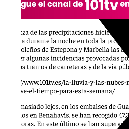
La fuerza de las precipitaciones hicieron q
naranja durante la noche en toda la provinc
costasoleños de Estepona y Marbella las au
atender algunas incidencias provocadas po
algunos tramos de carreteras y de la vía púb
https://www.101tv.es/la-lluvia-y-las-nube
se-preve-el-tiempo-para-esta-semana/
No demasiado lejos, en los embalses de G
ubicados en Benahavís, se han recogido 47,3 
doce horas. En este último se han superado l