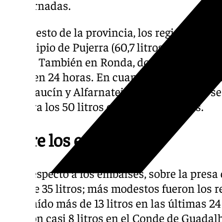
dos jornadas.
En el resto de la provincia, los registros ha
municipio de Pujerra (60,7 litros en doce ho
litros). También en Ronda, donde el pluvió
litros en 24 horas. En cuanto a la zona orie
de Alcaucín y Alfarnatejo, en cuyos casos 
holgura los 50 litros en los últimos días.
Sobre los embalses
Con respecto a los embalses, sobre la pres
más de 35 litros; más modestos fueron los r
han caído más de 13 litros en las últimas 2
cayeron casi 8 litros en el Conde de Guadalh