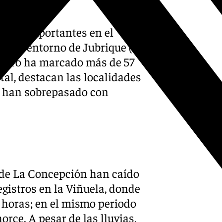
n sido importantes en el
ras) y entorno de Jubrique (54
metro ha marcado más de 57
ntal, destacan las localidades
se han sobrepasado con
a de La Concepción han caído
egistros en la Viñuela, donde
4 horas; en el mismo periodo
orce. A pesar de las lluvias,