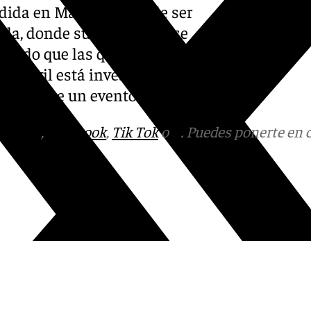
dida en Málaga antes de ser
illa, donde su pronóstico se
ndicado que las quemaduras
dia Civil está investigando
ó durante un evento familiar.
tagram
,
Facebook
,
Tik Tok
o
X
. Puedes ponerte en 