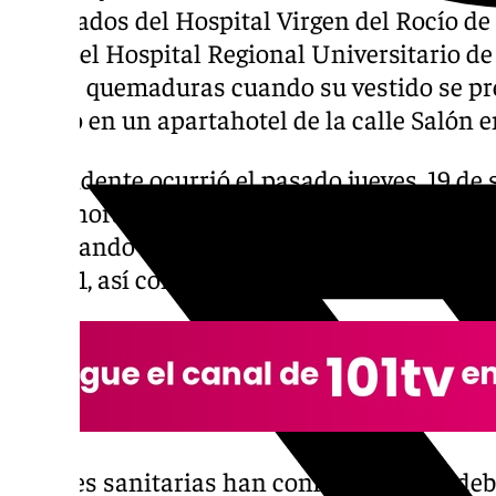
Quemados del Hospital Virgen del Rocío de S
desde el Hospital Regional Universitario de
graves quemaduras cuando su vestido se pr
evento en un apartahotel de la calle Salón e
El incidente ocurrió el pasado jueves, 19 de
23:50 horas, cuando el servicio de emergenc
solicitando asistencia médica. Inmediatame
del 061, así como la Policía Local de Nerja y 
Fuentes sanitarias han confirmado que, debi