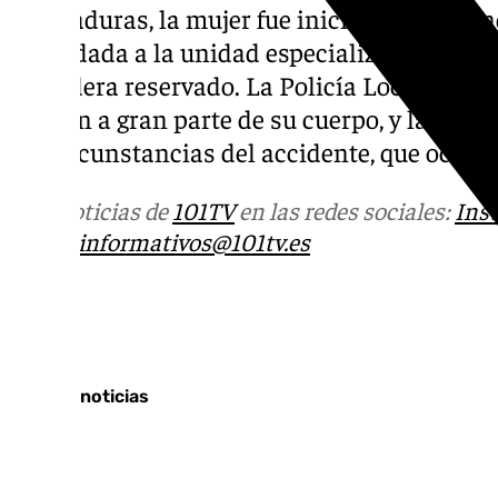
quemaduras, la mujer fue inicialmente aten
trasladada a la unidad especializada en Sev
considera reservado. La Policía Local ha i
afectan a gran parte de su cuerpo, y la Guar
las circunstancias del accidente, que ocurri
Más noticias de
101TV
en las redes sociales:
Ins
correo
informativos@101tv.es
Tags:
Últimas noticias