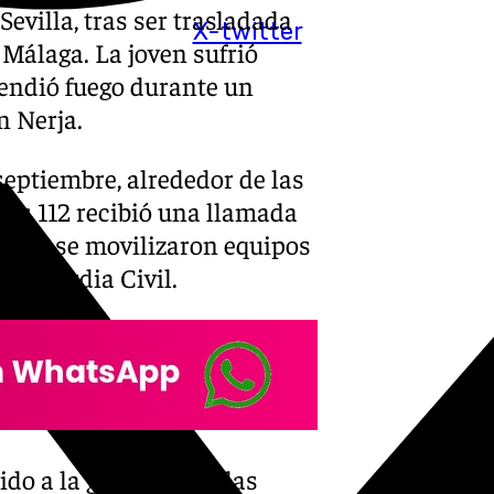
evilla, tras ser trasladada
X-twitter
 Málaga. La joven sufrió
endió fuego durante un
n Nerja.
 septiembre, alrededor de las
ias 112 recibió una llamada
nte, se movilizaron equipos
la Guardia Civil.
do a la gravedad de las