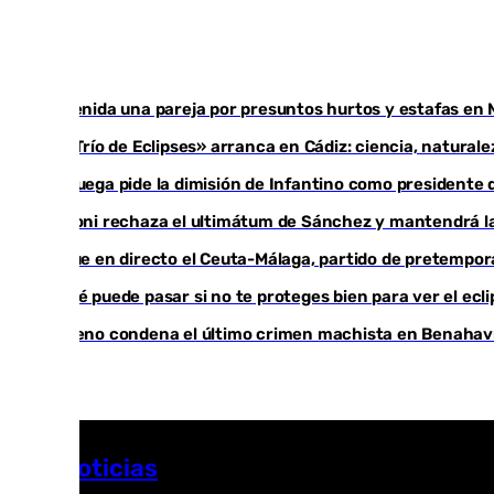
Detenida una pareja por presuntos hurtos y estafas en 
El «Trío de Eclipses» arranca en Cádiz: ciencia, natural
Noruega pide la dimisión de Infantino como presidente d
Meloni rechaza el ultimátum de Sánchez y mantendrá la
Sigue en directo el Ceuta-Málaga, partido de pretempo
¿Qué puede pasar si no te proteges bien para ver el ecl
Moreno condena el último crimen machista en Benahavís
Más noticias