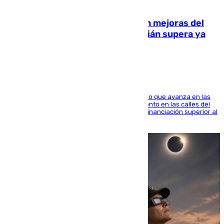
08.08.2026
La inversión del Ayuntamiento en mejoras del
entorno del Prado de San Sebastián supera ya
1.600.000 euros
El consistorio, a través de Emasesa, ha indicado que avanza en las
obras de renovación de las redes de saneamiento en las calles del
entorno del Prado, contando la zona con una financiación superior al
millón y medio de euros