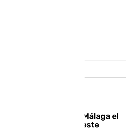
Andalucía
La Aemet extiende a Málaga el
aviso por tormentas este