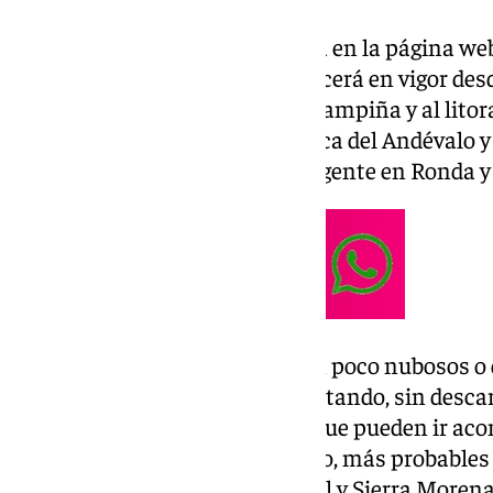
Según la información publicada en la página web
Europa Press, el aviso permanecerá en vigor des
del día. Afectará, en Cádiz, a la campiña y al lit
citadas–; en Huelva, a la comarca del Andévalo y
que en Málaga se mantendrá vigente en Ronda y 
A nivel regional, los cielos serán poco nubosos o
aunque la nubosidad irá aumentando, sin desca
tormentas a partir de la tarde, que pueden ir a
muy fuertes y depósitos de barro, más probables e
probables en el tercio occidental y Sierra Morena