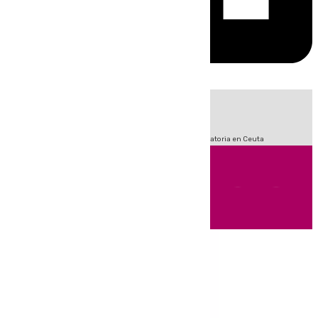
HOY
|
Fútbol
Sucesos
LaLiga
Primera División
Crisis Migratoria en Ceuta
Andalucía