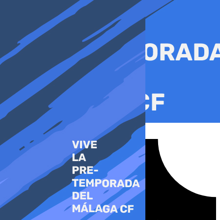
Ir
al
contenido
Tiktok