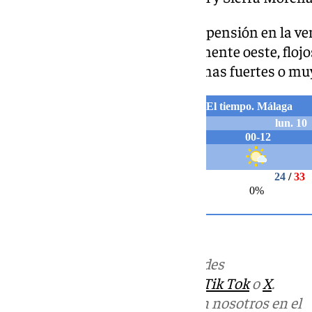
También se espera polvo en suspensión en la ve
que soplarán vientos de componente oeste, flojos
moderados en el litoral, con rachas fuertes o muy 
Más noticias de
101TV
en las redes
sociales:
Instagram
,
Facebook
,
Tik Tok
o
X
.
Puedes ponerte en contacto con nosotros en el