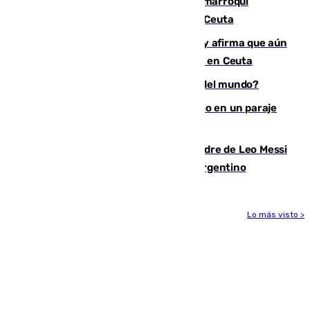
Expulsado de España un ciudadano marroquí
condenado por allanar una vivienda en Ceuta
Vivas niega la versión del Gobierno y afirma que aún
quedan entre 8.000 y 11.000 migrantes en Ceuta
¿Es Tadej Pogacar el mejor ciclista del mundo?
Los Bomberos combaten un incendio en un paraje
de Granada
Muere a los 68 años Jorge Messi, padre de Leo Messi
y pieza fundamental en la carrera del argentino
Lo más visto >
Más noticias
Ver más >