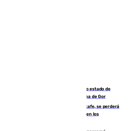
Encuentran un cadáver en avanzado estado de
descomposición en la localidad granadina de Gor
Christantus Uche, delantero del Getafe, se perderá
toda la temporada por varias fracturas en los
ligamentos de su rodilla derecha