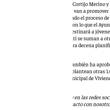
Por otro lado, en los ámbitos de Cortijo Merino 
promover 1.168 viviendas que se van a promover 
municipal tras haberse culminado el proceso de
suelos a promotores privados, con lo que el Ayu
147 viviendas terminadas que destinará a jóvenes
viviendas nuevas en la calle Haití se suman a ot
avenida José María Garnica y otra decena planifi
Roaleda.
Recientemente el Consistorio también ha aprob
suelo en Soliva Oeste, donde se plantean otras 1
promovidas por la Sociedad Municipal de Viviend
colaboración público-privada.
Descubre más noticias de 101Tv en las redes soc
Tok
o
X
. Puedes ponerte en contacto con nosotro