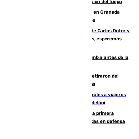
forestal de Niebla por la compleja evolución del fuego
Controlado un incendio de rastrojos en Granada
junto a la autovía y al Callejón de Nogales
Juanfran Funes, sobre las lesiones de Carlos Dotor y
Fernando Calero: “Estamos preocupados, esperemos
que no sea nada”
Felipe VI refuerza los lazos con Colombia antes de la
llegada del nuevo presidente
Fernando Calero y Carlos Dotor se retiraron del
encuentro contra el Ceuta con molestias
España restablece controles temporales a viajeros
procedentes de Italia como repuesta a Meloni
El Málaga cae ante el Ceuta y suma la primera
derrota de la pretemporada dejando dudas en defensa