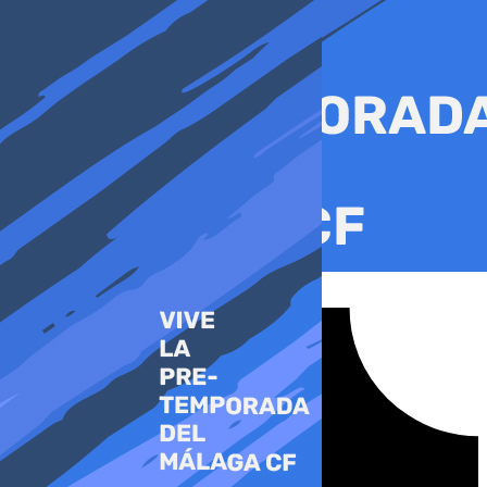
Ir
al
contenido
Tiktok