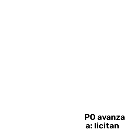
Andalucía
La construcción de VPO avanza
poco a poco en Málaga: licitan