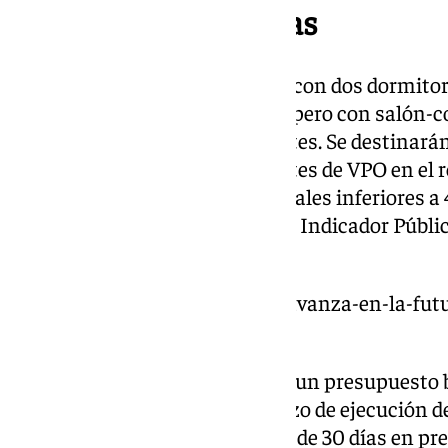
Así serán las viviendas
Serán en régimen de propiedad con dos dormitor
cocina en la planta baja e igual pero con salón-
las otras cuatro plantas restantes. Se destinar
familiares que sean demandantes de VPO en el r
demandantes con ingresos anuales inferiores a 
familiar, sin superar 5,5 veces el Indicador Públ
(IPREM).
https://www.101tv.es/malaga-avanza-en-la-fut
viviendas-vpo/
Para estas obras, se cuenta con un presupuesto b
euros con IVA incluido y un plazo de ejecución d
empresas interesadas un plazo de 30 días en pr