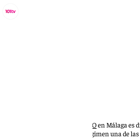
Lynx Devs
martes, 11 febrero 2025, 19:09
Compartir:
La espera por conseguir una
VPO
en Málaga es di
pregunte. Siendo este tipo de régimen una de las 