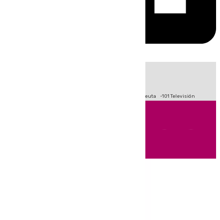
HOY
|
Fútbol
Primera División
LaLiga
Crisis Migratoria en Ceuta
101 Televisión
Andalucía