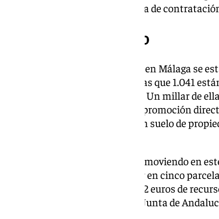
que se publique en la plataforma de contratación
Otras VPO en proceso
Cabe recordar que actualmente en Málaga se es
3.338 viviendas de este tipo, de las que 1.041 está
distintos trámites de licitación. Un millar de el
sector Universidad, algunas de promoción directa 
colaboración pública privada, en suelo de propi
millones de euros.
Además, el Consistorio está promoviendo en este
viviendas protegidas en alquiler en cinco parcel
una inversión total de 77.630.172 euros de recu
del Plan Estatal de Vivienda, la Junta de Andalu