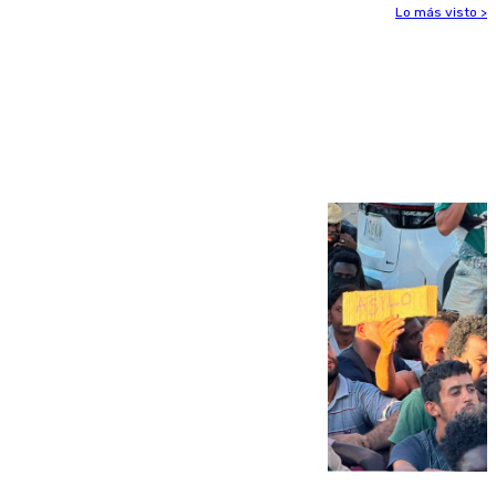
Lo más visto >
Más noticias
Ver más >