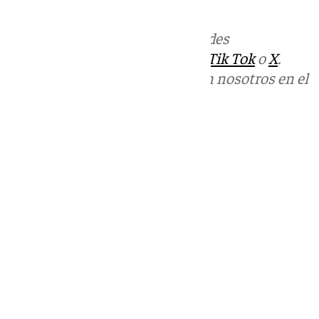
informativos@101tv.es
Más noticias de
101TV
en las redes
sociales:
Instagram
,
Facebook
,
Tik Tok
o
X
.
Puedes ponerte en contacto con nosotros en el
correo
informativos@101tv.es
Tags:
Últimas noticias