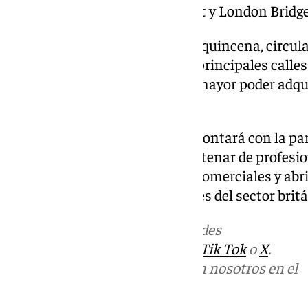
zonas clave como Prince Regent y London Bridge
Además, varios autobuses, una quincena, circula
del Sol durante un mes por las principales calles
captar turistas británicos con mayor poder adqu
más largas.
La delegación malagueña, que contará con la pa
empresas y alrededor de un centenar de profesio
la WTM consolidar relaciones comerciales y abr
principales agentes y operadores del sector britá
Más noticias de
101TV
en las redes
sociales:
Instagram
,
Facebook
,
Tik Tok
o
X
.
Puedes ponerte en contacto con nosotros en el
correo
informativos@101tv.es