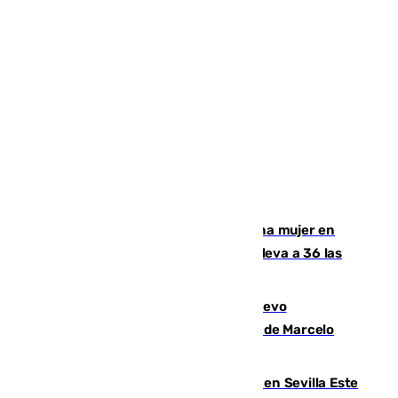
Igualdad confirma el asesinato de una mujer en
Benahavís como violencia machista y eleva a 36 las
víctimas en 2026
El exdelantero Diego Forlán es el nuevo
seleccionador de Uruguay tras la salida de Marcelo
Bielsa
Reabierto el parque canino cerrado en Sevilla Este