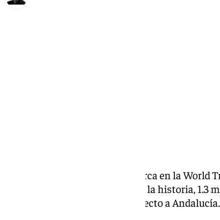
Francisco Marmolejo
martes, 29 octubre 2024, 12:20
Compartir:
Turismo Costa del Sol desembarca en la World Tr
mayor esfuerzo promocional de la historia, 1.3 mi
imbatible en este mercado respecto a Andalucía.