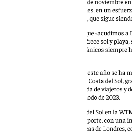
La entidad participará del 5 al 7 de noviembre en
con más de 40 citas profesionales, en un esfuerzo
destino en el mercado británico, que sigue siend
Francisco Salado, ha señalado que «acudimos a 
de que la Costa del Sol no solo ofrece sol y play
calidad y riqueza, donde los británicos siempre 
favorito».
El presidente ha subrayado que este año se ha 
flujo turístico británico hacia la Costa del Sol, g
crecimiento del 3,9 % en la llegada de viajeros y 
comparación con el mismo periodo de 2023.
La presencia de Turismo Costa del Sol en la WT
campaña de publicidad multisoporte, con una i
euros, en ubicaciones estratégicas de Londres, 