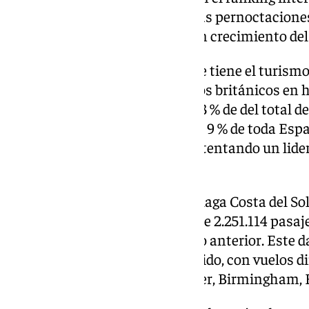
provincia de Málaga. Además, las pernoctacione
un total de 4.338.020 noches, un crecimiento del 
Salado ha subrayado el peso que tiene el turismo
nacional y regional: «Los viajeros británicos en
Costa del Sol representan el 78,3 % de del total de
apartamentos de Andalucía y el 9 % de toda Espa
de que nuestro destino sigue ostentando un lide
mercado».
Asimismo, el
Aeropuerto
de Málaga Costa del Sol 
septiembre de 2024, la llegada de 2.251.114 pasaj
que en el mismo periodo del año anterior. Este da
la Costa del Sol con el Reino Unido, con vuelos d
incluyendo Londres, Manchester, Birmingham, Bri