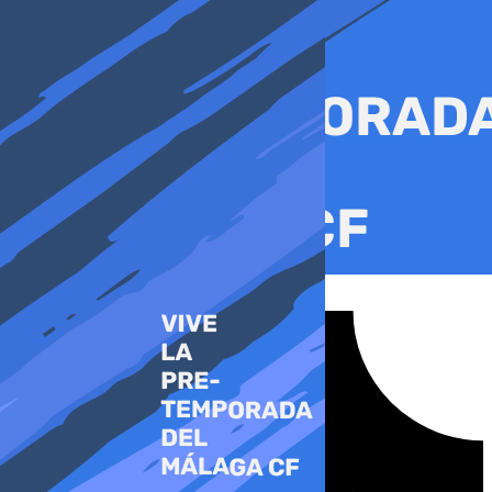
Ir
al
contenido
Tiktok