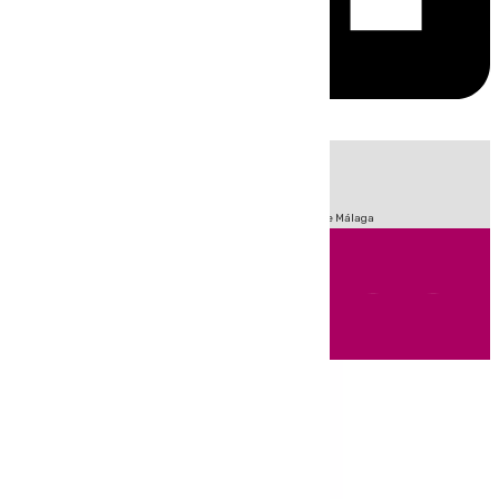
HOY
|
Fútbol
Sucesos
Primera División
Incendios
Feria de Málaga
Andalucía