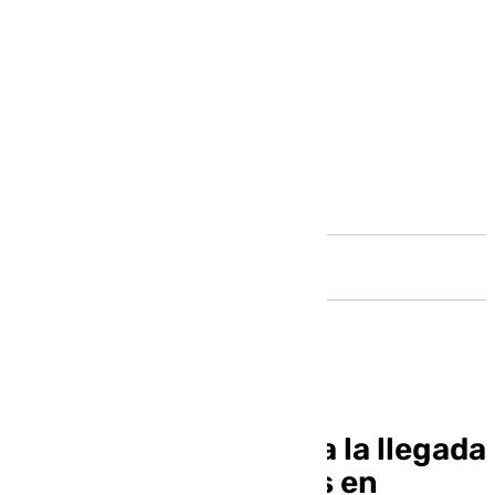
Andalucía
La Costa del Sol lidera la llegada
de turistas británicos en