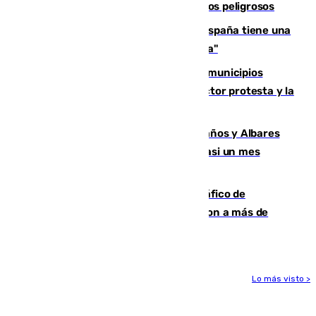
tras detectarse alimentos con elementos peligrosos
Javier Fernández: "El Gobierno de España tiene una
preocupación y una prioridad con Sevilla"
Las ferias de verano de numerosos municipios
andaluces se quedan sin cohetes: el sector protesta y la
Junta mantiene el protocolo
Los ministros Marlaska, Robles, Bolaños y Albares
comparecerán por las crisis de Ceuta casi un mes
después
Cae una de las mayores redes de tráfico de
personas y droga en España: introdujeron a más de
2.000 migrantes de forma ilegal
Lo más visto >
Más noticias