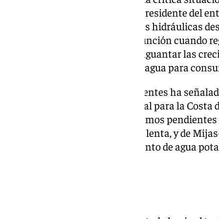
fenómenos meteorológicos, el presidente del ent
a la necesidad de acometer obras hidráulicas de
pantanos cumplen una doble función cuando regu
las poblaciones aguas abajo al aguantar las creci
una importantísima reserva de agua para cons
Entre esas grandes obras pendientes ha señalado
que cataloga como «fundamental para la Costa de
así como las desaladoras: «Tenemos pendientes l
cuya tramitación va demasiado lenta, y de Mijas
garantizaríamos el abastecimiento de agua pota
ha afirmado en su discurso.
Proteger el turismo