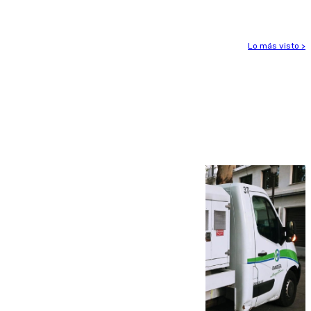
Lo más visto >
Más noticias
Ver más >