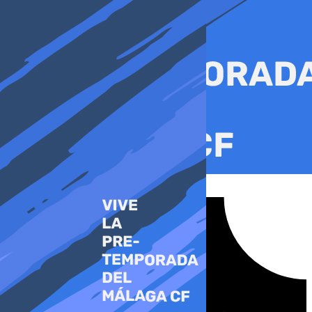
Ir
al
contenido
Tiktok