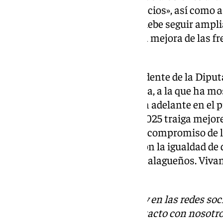
considera «urgente bajar los precios», así como a 
área metropolitana: «El Metro debe seguir ampl
de la Victoria, y avanzando en la mejora de las fr
autobuses interurbanos».
Para cerrar su discurso, el presidente de la Dipu
mensaje positivo a la ciudadanía, a la que ha m
que todos esos proyectos salgan adelante en el 
conseguir. Espero y deseo que 2025 traiga mejor
inversiones. Quiero trasladar el compromiso de 
provincia, con su desarrollo y con la igualdad de 
oportunidades para todos los malagueños. Vivan 
Navidad y próspero 2025».
Descubre más noticias de 101Tv en las redes soc
Tok
o
X
. Puedes ponerte en contacto con nosotro