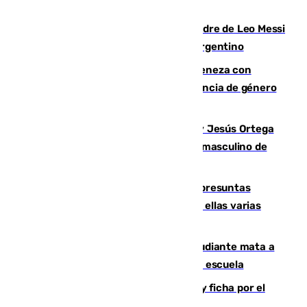
de Granada
Muere a los 68 años Jorge Messi, padre de Leo Messi
y pieza fundamental en la carrera del argentino
Retiene a su mujer en su casa y ameneza con
quemar la vivienda: nuevo caso de violencia de género
en Málaga
Dos sevillanos de oro: Manuel Cruz y Jesús Ortega
ganan el campeonato del mundo sub19 masculino de
remo
Un juzgado de Ceuta investiga seis presuntas
agresiones sexuales a migrantes, entre ellas varias
menores
Desastre en Tailandia: un joven estudiante mata a
tiros a sus abuelo y a profesores en una escuela
Luca Zidane rompe con el Granada y ficha por el
Leganés