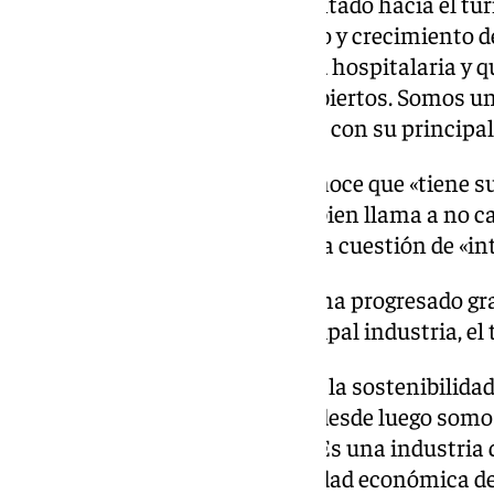
A continuación, Salado ha apuntado hacia el tur
como esencial para el desarrollo y crecimiento 
olvidar que somos una sociedad hospitalaria y 
todo el mundo con los brazos abiertos. Somos u
gracias a ser líder internacional con su principal
En su mensaje, el popular reconoce que «tiene su
públicos y la calidad de vida, si bien llama a no c
turismofobia, que considera una cuestión de «int
«Somos una provincia que ha progresado grac
internacional con su principal industria, el
«Debemos seguir avanzando en la sostenibilidad
calidad sobre la cantidad. Pero desde luego som
cambiaría cualquier territorio. Es una industria
empleos, que genera una actividad económica de