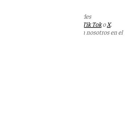
informativos@101tv.es
Más noticias de
101TV
en las redes
sociales:
Instagram
,
Facebook
,
Tik Tok
o
X
.
Puedes ponerte en contacto con nosotros en el
correo
informativos@101tv.es
Tags:
Últimas noticias