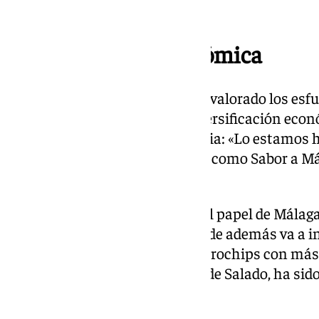
de euros», ha defendido.
Diversificación económica
Más allá del turismo, Salado ha valorado los esf
la provincia por lograr una «diversificación eco
exclusivamente de esta industria: «Lo estamos 
agroalimentario, con proyectos como Sabor a Mála
tecnológico».
En este último ámbito resalta el papel de Mála
empresarial internacional, donde además va a in
centro de innovación de los microchips con más
investigadores que, en opinión de Salado, ha sido
año».