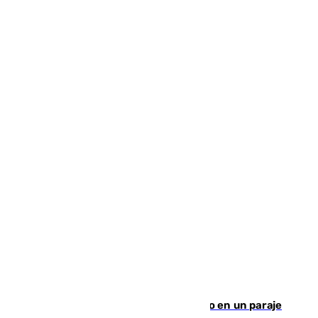
Los Bomberos combaten un incendio en un paraje