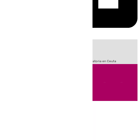
HOY
|
Fútbol
Sucesos
LaLiga
Primera División
Crisis Migratoria en Ceuta
Andalucía