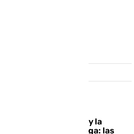
Andalucía
La Dana, la movilidad y la
turismofobia en Málaga: las