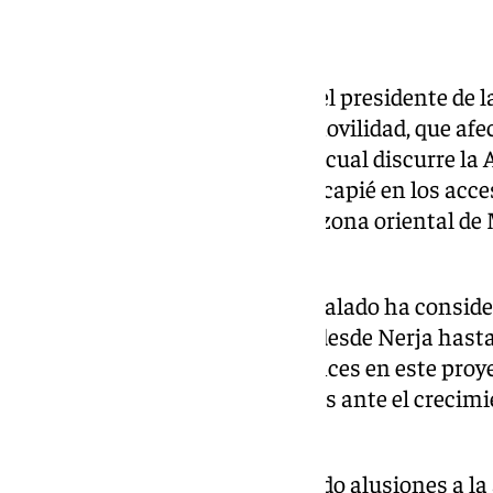
Movilidad
No podía faltar en el discurso del presidente de 
referencia a los problemas de movilidad, que afe
franja costera de Málaga, por la cual discurre la
ampliar la A-7, con especial hincapié en los acce
de botella, especialmente en la zona oriental de
Banús».
Sobre el tren litoral, Francisco Salado ha consid
todos los alcaldes y alcaldesas desde Nerja hast
voz para exigir al Gobierno avances en este proy
prioridad en los últimos tiempos ante el crecim
población en el litoral.
En el mensaje también ha habido alusiones a la a