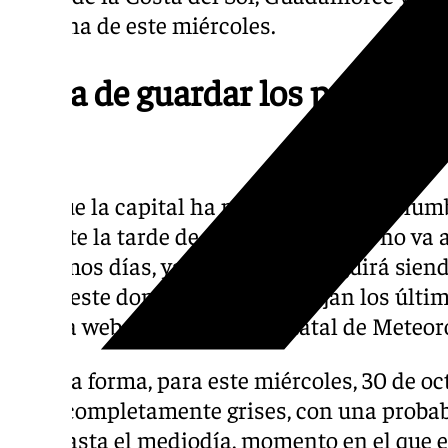
mañana de este miércoles.
Nada de guardar los paraguas
días
Aunque la capital ha podido incluso vislum
durante la tarde de este viernes, esta no va a
próximos días, ya que la lluvia seguirá sien
hasta este domingo, según reflejan los últi
página web de la Agencia Estatal de Meteor
De esta forma, para este miércoles, 30 de oct
estar completamente grises, con una probab
95% hasta el mediodía, momento en el que e