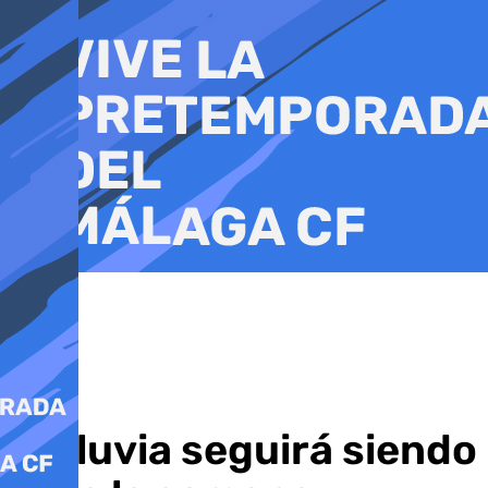
Ir
al
contenido
La lluvia seguirá siend