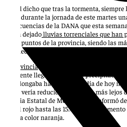
Dice el dicho que tras la tormenta, siempre 
vivido durante la jornada de este martes un
consecuencias de la DANA que esta semana 
que ha dejado
lluvias torrenciales que han
varios puntos de la provincia, siendo las má
pertenecientes al Valle del Guadalhorce.
La
provincia
permanecía desde la tarde de a
inminente llegada de fuertes precipitacione
se prolongaba hasta el mediodía de hoy ma
que se vería reducido. Pero nada más lejos de
Agencia Estatal de Meteorología informó de
a nivel rojo hasta las 15.00 horas, momento e
pasar a color naranja.