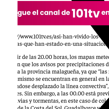
https://www.101tv.es/asi-han-vivido-los-b
familias-que-han-estado-en-una-situacion
A partir de las 20.00 horas, los mapas met
reflejan que los avisos por precipitaciones
en toda la provincia malagueña, ya que “las
ahora mismo se encuentran en general en la
habiéndose desplazado la línea convectiva”,
sociales. Sin embargo, a las 00.00 está prev
por lluvias y tormentas, en este caso de colo
zonas de la Costa del Sol, Guadalhorce y la c