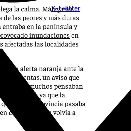
llega la calma. Málaga ha
X-twitter
a de las peores y más duras
entraba en la península y
 provocado inundaciones
en
s afectadas las localidades
yer en alerta naranja ante la
s y tormentas, un aviso que
rtes, y que muchos pensaban
 la realidad, ya que la
 que toda la provincia pasaba
n el que la alerta volvía a