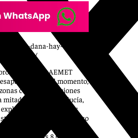
omberos-la-dana-hay-
-muy-limite/
eorológicos de la AEMET
 desaparecen, por el momento,
 zonas con precipitaciones
 mitad norte de Andalucía,
 explican desde sus redes
isto que entre un nuevo aviso
r amarillo, que afectará a las
apital hasta las 8.00 de la